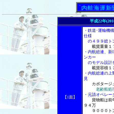
「内航海運新聞」ニ
平成22年(20
・鉄道･運輸機構
仕様
の４９９総トン
載貨重量１
・内航総連、新
ンカー
のモデル設計
載貨容積１
・内航総連の上
見
カボタージ
老齢船処
・元請オペレー
【1面】
貨物船は前
９４万
９０００ト