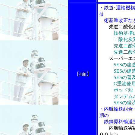
・鉄道･運輸機
技
術基準改正な
先進二酸化
技術基準
二酸化炭素低
先進二酸化炭
先進二酸化炭
スーパーエ
SESの建
SESの建造
【4面】
SESの普
C重油使用
ポッド船「
タンデムハ
SESの経済
・内航輸送組合
期の
鉄鋼原料輸送
内航輸送実
００トン