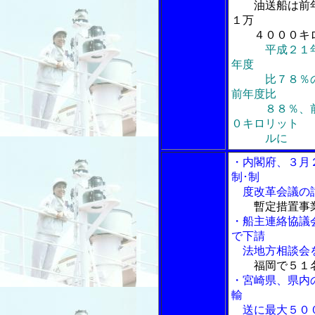
油送船は前年
１万
４０００キロ
平成２１
年度
比７８％の１
前年度比
８８％、前々
０キロリット
ルに
・内閣府、３月
制･制
度改革会議の
暫定措置事
・船主連絡協議
で下請
法地方相談会
福岡で５１
・宮崎県、県内
輸
送に最大５００