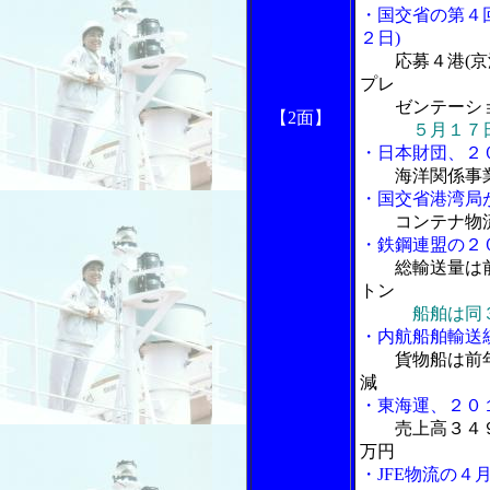
・国交省の第４
２日)
応募４港(
プレ
ゼンテーショ
【2面】
５月１７
・日本財団、２
海洋関係事
・国交省港湾局
コンテナ物
・鉄鋼連盟の２
総輸送量は
トン
船舶は同
・内航船舶輸送
貨物船は前
減
・東海運、２０
売上高３４
万円
・JFE物流の４