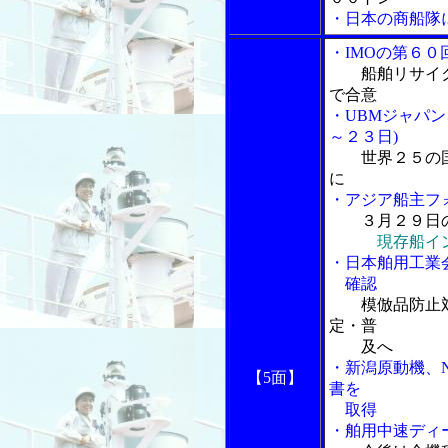
・日本の商船隊
・IMOの第６０
船舶リサイ
で合意
・UBMジャパン
～２３日)
世界２５の
に
・アジア船主フ
３月２９日
現存船イ
・日本舶用工業
確認
模倣品防止
定・普
及へ
・新潟原動機、
【5面】
書を
取得
・舶用中速ディー