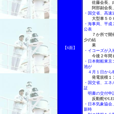
佐藤会長、
阿部副会長、
・国交省、高速
大型車５０
・海事局、平成
公表
７か所で開
少の結
果
【6面】
・イコーズが入
今後２年間
・日本郵船東京
池が
４月１日から
発電規模１
・国交省、エネ
証
明書の交付申
反動舵やL
・日本気象協会
新時