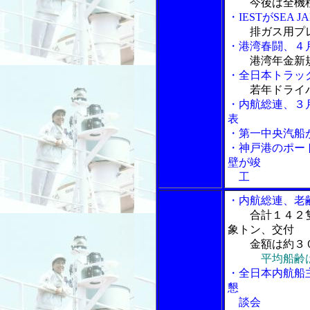
今後は全機
・IESTがSEA 
排ガス用プ
・港湾春闘、４
港湾年金新
・全日本トラッ
若年ドライ
・内航総連、３
表
・第一中央汽船
・神戸港のポー
壁が竣
工
・内航総連、老
合計１４２
象トン、交付
金額は約３０
平均船齢
・全日本内航船
懇
談会