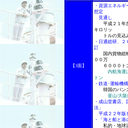
・資源エネルギ
想定
見通し
平成２１年
キロリッ
トルの見込
・日通総研、２
訂
国内貨物総
００万
【3面】
６０００トン
内航海運
トン
・鉄道･運輸機
韓国のバン
釜山/大
・成山堂書店、
法」
平成２２年版
・「海と船と港
私的・地球