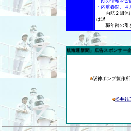
刻の情報を公
・内航春闘、４
内航２団体
は退
職年齢の引き
今週の「内航海運新聞」広告スポンサー企業
阪神ポンプ製作
松井鉄