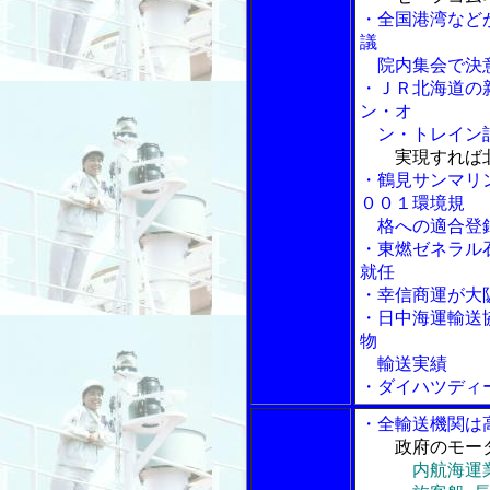
・全国港湾など
議
院内集会で決
・ＪＲ北海道の
ン・オ
ン・トレイン
実現すれば
・鶴見サンマリ
００１環境規
格への適合登
・東燃ゼネラル
就任
・幸信商運が大
・日中海運輸送
物
輸送実績
・ダイハツディ
・全輸送機関は
政府のモー
内航海運