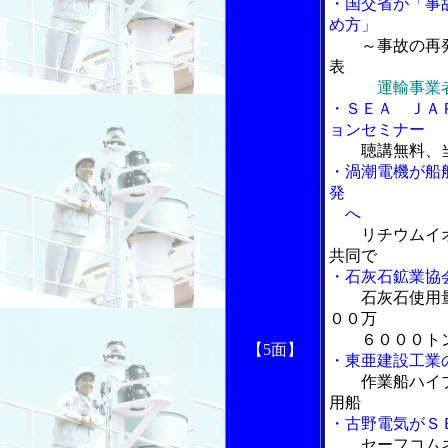
・国交省が「事
め方」
～事故の再
表
運輸事業
・ＳＥＡ ＪＡ
ョンセミナー
聴講無料、
・渦潮電機が船
発
へ
リチウムイ
共同で
・石灰石鉱業協
石灰石使用
００万
６０００ト
【5面】
・東亜建設工業
作業船ハイ
用船
・古野電気がＳ
セーフコム