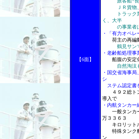
旅客船･長距
ＪＲ貨物、競
トラック業界
く、大半
の事業者は
・「有力オペレ
荷主の再編
鶴見サンマリ
・老齢船処理事
【6面】
船腹の安定
自然淘汰
・国交省海事局
シ
ステム認定書
４９２総ト
導入で
・内航タンカー
一般タンカ
万３３６３
キロリット
特殊タンク船
ン