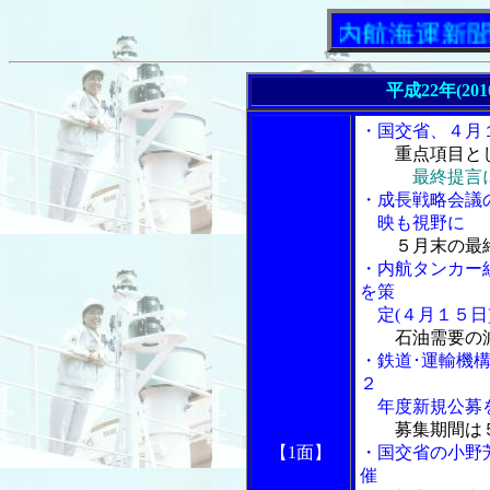
「内航海運新聞」ニュ
平成22年(20
・国交省、４月
重点項目と
最終提言
・成長戦略会議
映も視野に
５月末の最
・内航タンカー
を策
定(４月１５日
石油需要の
・鉄道･運輸機
２
年度新規公募
募集期間は
【1面】
・国交省の小野
催