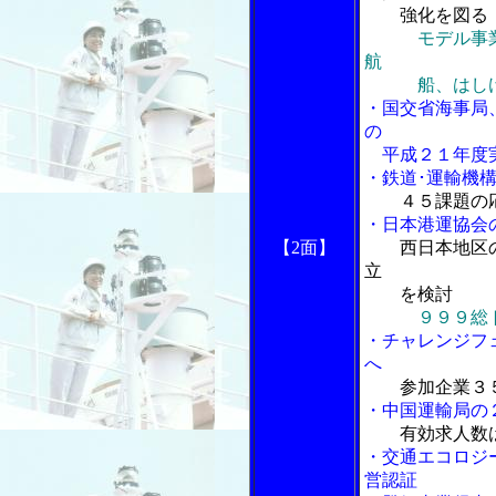
強化を図る
モデル事
航
船、はしけへ
・国交省海事局
の
平成２１年度実
・鉄道･運輸機
４５課題の
・日本港運協会
【2面】
西日本地区
立
を検討
９９９総
・チャレンジフ
へ
参加企業３
・中国運輸局の
有効求人数
・交通エコロジ
営認証