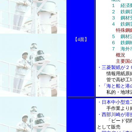
１ 経済
２ 鉄鋼需
３ 鋼材受注
４ 鉄鋼需給(
特殊鋼
５ 鋼材
【4面】
６ 鉄鋼
７ 海外
概況
主要国の鉄
・三菱製紙が２
情報用紙原
管で高砂工場
・「海と船と港
私的・地球
・日本中小型造
手作業より
・西部川崎が溶
「ビード切
として販売