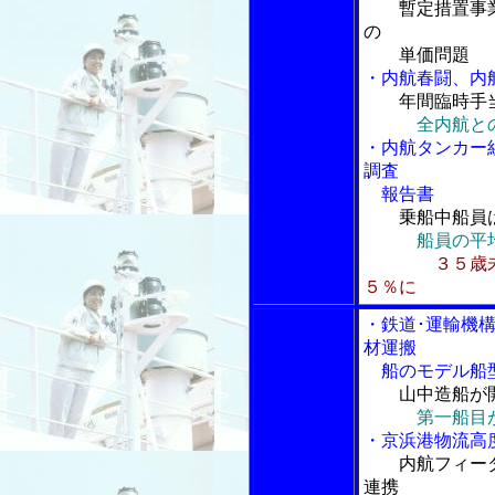
暫定措置事
の
単価問題
・内航春闘、内
年間臨時手
全内航と
・内航タンカー
調査
報告書
乗船中船員
船員の平
３５歳
５％に
・鉄道･運輸機
材運搬
船のモデル船
山中造船が
第一船目
・京浜港物流高
内航フィー
連携