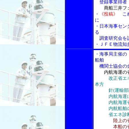
登録事業得者
商船三井フ
・
《投稿》
これ
に
・日本海事セン
る
調査研究会を
・ＪＦＥ物流知
・海事局主催の
船舶
機関士協会の金
内航海運の
改正省エ
本方
針(運輸部門
内航海運にお
内航海運省エ
内航船舶の省
省エネ診断
陸上の
本船の省