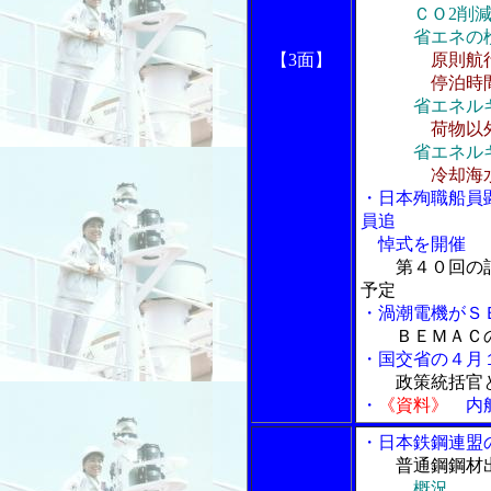
ＣＯ2削
省エネの
【3面】
原則航
停泊時間の短
省エネル
荷物以
省エネル
冷却海
・日本殉職船員
員追
悼式を開催
第４０回の
予定
・渦潮電機がＳ
ＢＥＭＡＣ
・国交省の４月
政策統括官
・
《資料》
内航
・日本鉄鋼連盟
普通鋼鋼材出
概況