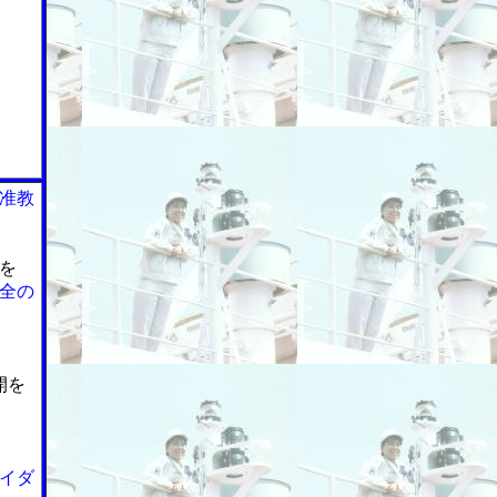
准教
を
全の
開を
イダ