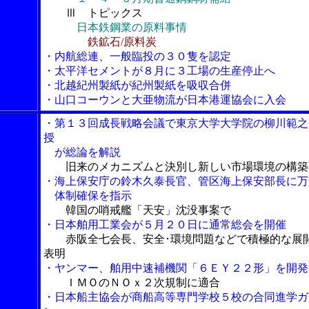
Ⅲ トピックス
日本鉄鋼業の原料事情
鉄鉱石/原料炭
・内航総連、一般臨投の３０隻を認定
・太平洋セメントが８月に３工場の生産停止へ
・北越紀州製紙が紀州製紙を吸収合併
・山口コーウンと大亜物流が日本港運協会に入会
・第１３回成長戦略会議で東京大学大学院の柳川範之
授
が総論を解説
旧来のメカニズムと決別し新しい市場環境の構築
・海上保安庁の鈴木久泰長官、管区海上保安部長に万
体制確保を指示
韓国の哨戒艦「天安」沈没事案で
・日本舶用工業会が５月２０日に通常総会を開催
赤阪全七会長、安全･環境問題などで積極的な展
表明
・ヤンマー、舶用中速補機関「６ＥＹ２２形」を開発
ＩＭＯのＮＯｘ２次規制に適合
・日本船主協会が商船高等専門学校５校の合同進学ガ