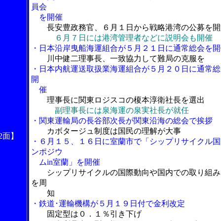
員会
を開催
長安豊政務官、６月１日から戦略港湾の公募を開
６月７日には港湾管理者などに説明会も開催
・日本沿岸曳船海運組合が５月２１日に通常総会を開
川中健二理事長、一致協力して難局の克服を
・日本内航運送取扱業海運組合が５月２０日に通常総
開
催
理事長に関東ロジスコの榎本淳衛社長を選出
副理事長には泉海運の泉実社長が就任
・関東運輸局の長谷部次長が関東沿海の総会で挨拶
カボタージュ制度は国民の理解が大事
2面】
・６月１５、１６日に室蘭市で「シップリサイクル国
ンポジウ
ムin室蘭」を開催
シップリサイクルの国際動向や国内での取り組み
を周
知
・鉄道･運輸機構が５月１９日付で金利改定
固定型は０．１％引き下げ