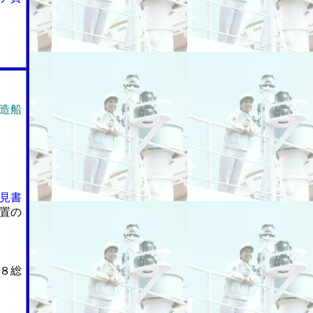
造船
見書
置の
８総