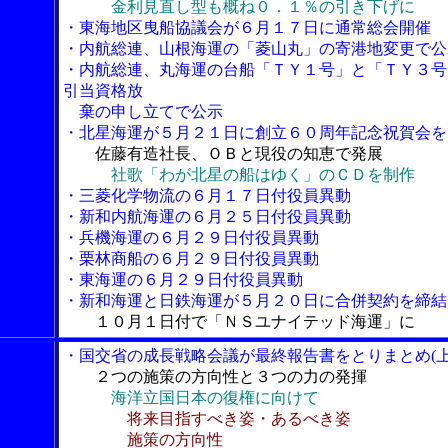
金利見直し型も概ね０．１％の引き下げに
・東海地区曳船協議会が６月１７日に通常総会開催
・内航総連、山根海運の「菱山丸」の寄港地変更で公
・内航総連、丸海運の台船「ＴＹ１号」と「ＴＹ３号
引当資格放
棄の申し立てで公示
・北星海運が５月２１日に創立６０周年記念祝賀会を
佐藤有造社長、ＯＢと現役の知恵で発展
社歌「わが北星の船はゆく」のＣＤを制作
・三菱化学物流の６月１７日付役員異動
・新和内航海運の６月２５日付役員異動
・兵機海運の６月２９日付役員異動
・栗林商船の６月２９日付役員異動
・東海運の６月２９日付役員異動
・新和海運と日鉄海運が５月２０日に合併契約を締結
１０月１日付で「ＮＳユナイテッド海運」に
・国交省の成長戦略会議が最終報告書をとりまとめ(上
２つの施策の方向性と３つの力の発揮
海洋立国日本の復権に向けて
将来目指すべき姿・あるべき姿
施策の方向性