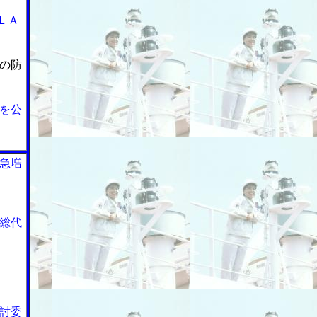
ＬＡ
の防
を公
急増
総代
討委