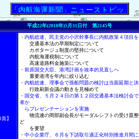
航海運新聞」ニューストピックス
平成22年(2010年)5月31日付 第2145号
・内航総連、民主党の小沢幹事長に内航政策４項目を
交通基本法の早期制定について
カボタージュ制度の堅持について
内航海運税制について
高速道路料金施策について
・前原国交大臣、港湾計画を抜本的見直しへ
重要港湾を年内に絞り込む
・内航総連、理事会で孫船問題の検討は当面延期と決
行政刷新会議の動きを見極めて
・国交省、５月２４日の第１２回交通基本法検討会で
者か
らプレゼンテーションを実施
物流連の岡部副会長がモーダルシフトの受け皿整
1面】
ど
を要望
・中小企業庁、６月を下請取引適正化特別推進月間に