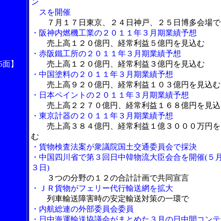
ン
スを開催
７月１７日東京、２４日神戸、２５日博多会場で
・阪神内燃機工業の２０１１年３月期業績予想
売上高１２０億円、経常利益５億円を見込む
・赤阪鐵工所の２０１１年３月期業績予想
5面】
売上高１２０億円、経常利益３億円を見込む
・中国塗料の２０１１年３月期業績予想
売上高９２０億円、経常利益１０３億円を見込む
・日本ペイントの２０１１年３月期業績予想
売上高２２７０億円、経常利益１６８億円を見込
・東京計器の２０１１年３月期業績予想
売上高３８４億円、経常利益１億３０００万円を
む
・貨物検査法案が衆議院国土交通委員会で採決
・中国四川省で第３回日中韓物流大臣会合を開催(５
３日)
３つの分野の１２の合計計画で共同宣言
・ＪＲ貨物がフェリー代行輸送網を拡大
列車輸送障害時の安定輸送対策の一環で
・内航総連の外部委員会委員
・日中海運輸送協議会がまとめた３月の日中間コンテ