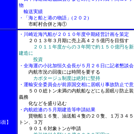
物
輸送実績
・「海と船と港の物語」(２０２)
市町村合併と海①
・川崎近海汽船が２０１０年度中期経営計画を策定
２０１３年３月期に売上高４２５億円を目指す
２０１１年度からの３年間で約１５０億円を新
建造に
投資
・全海運の小比加恒久会長が５月２６日に記者懇談会
内航市況の回復には時間を要する
カボタージュ制度は絶対に堅持
・運輸安全委員会が前原国交相に居眠り事故防止で意
５００総トン未満の内航船などにも居眠り防止装
義務
化などを盛り込む
・内航総連の５月期建造等申請結果
貨物船１６隻、油送船４隻の２０隻、１万３４５
6面】
トン、３万
９０１６対象トンが申請