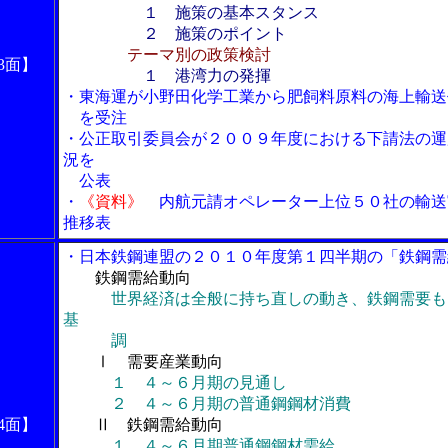
１ 施策の基本スタンス
２ 施策のポイント
テーマ別の政策検討
3面】
１ 港湾力の発揮
・東海運が小野田化学工業から肥飼料原料の海上輸送
を受注
・公正取引委員会が２００９年度における下請法の運
況を
公表
・
《資料》
内航元請オペレーター上位５０社の輸送
推移表
・日本鉄鋼連盟の２０１０年度第１四半期の「鉄鋼需
鉄鋼需給動向
世界経済は全般に持ち直しの動き、鉄鋼需要も
基
調
Ⅰ 需要産業動向
１ ４～６月期の見通し
２ ４～６月期の普通鋼鋼材消費
4面】
Ⅱ 鉄鋼需給動向
１ ４～６月期普通鋼鋼材需給