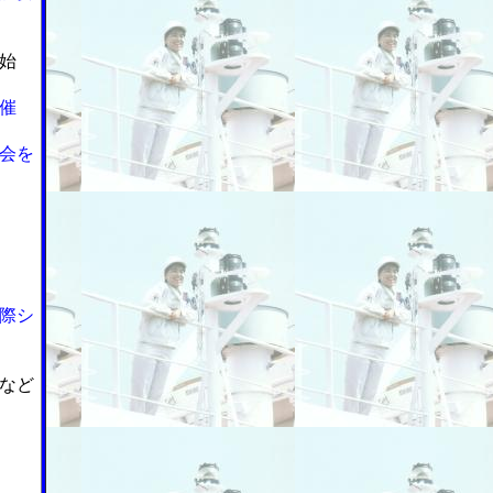
始
催
会を
際シ
など