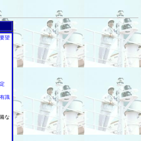
要望
定
有識
備な