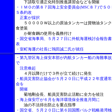
下請取引適正化特別推進講習会などを開催
・ＩＭＯの第８７回海上安全委員会(MSC８７)でＳＯ
Ｓ条約改
正案が採択
５０００ＤＷ以上の原油タンカーは貨物油タンク
食塗装
か耐食鋼の使用を義務付け
・国交省海事局、５月２７日に外航海運検討会報告書
表
・室町海運の社長に鴇田誠二氏が就任
・第九管区海上保安本部が内航タンカー船の海難事故
で
注意喚起
４月以降だけで３件が立て続けに発生
・船員災害防止協会が５月２０日に平成２２年度通常
会を
開催
菊地剛会長、船員災害防止活動に全力を傾注
・海上保安庁が６月を海洋環境保全推進月間に
油の不法排出防止を重点指導
・国交省、５月２０日に第６回国際バルク戦略港湾検