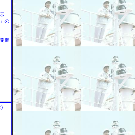
示
」の
開催
)