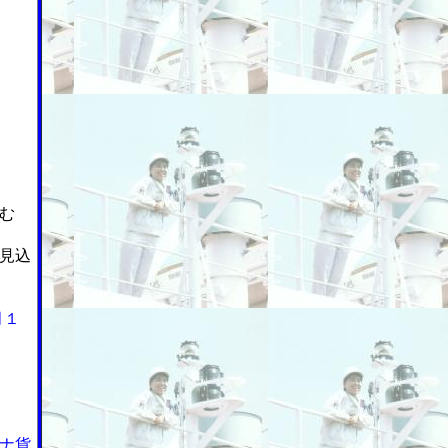
む
見込
月１
ナ貨