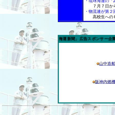
・琉球海運の「
７月７日から
・物流連が第２
高校生への
今週の「内航海運新聞」広告スポンサー企業
山中造
阪神内燃