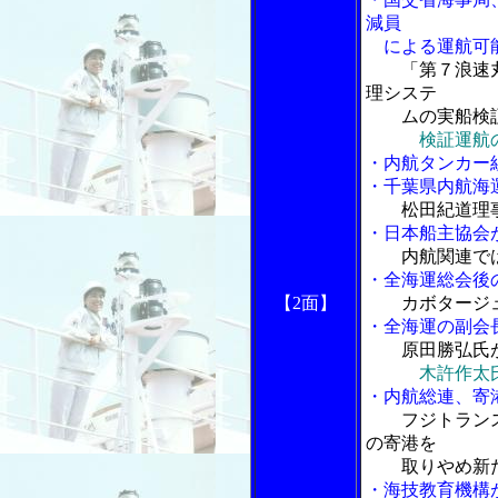
減員
による運航可
「第７浪速
理システ
ムの実船検証
検証運航
・内航タンカー
・千葉県内航海
松田紀道理
・日本船主協会
内航関連で
・全海運総会後
【2面】
カボタージ
・全海運の副会
原田勝弘氏
木許作太
・内航総連、寄
フジトラン
の寄港を
取りやめ新た
・海技教育機構