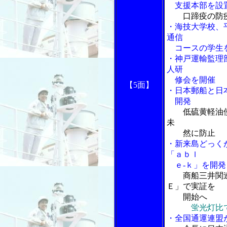
支援本部を設
口蹄疫の防
・海技大学校、
通信
コースの学生
・神戸運輸監理
人研
修会を開催
【5面】
・日本郵船と日
開発
低硫黄軽油
未
然に防止
・新来島どっく
「ａｂｌ
ｅ-ｋ」を開発
商船三井関
Ｅ」で実証を
開始へ
蛍光灯比
・全国通運連盟