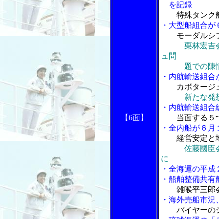
を記録
特殊タンク
・大型船組合が
モーダルシ
栗林宏吉
ュ問
題での陳情活
・内航輸送組合
カボタージ
新たな発
・内航輸送組合
【6面】
当面する５
・全内船が６月
経営安定と
佐藤國臣
に
・全海運の平成
・船舶整備共有
雑喉平三郎
・海外売船市況
バイヤーの