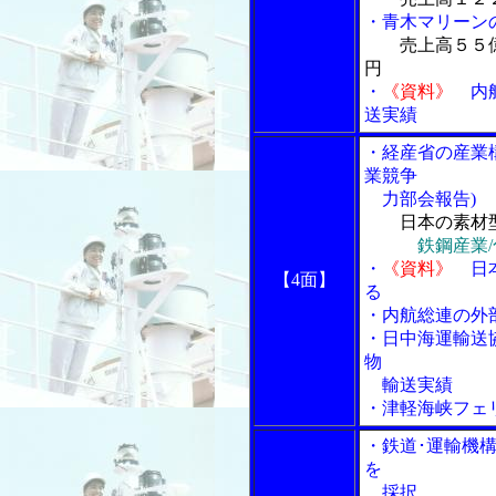
・青木マリーン
売上高５５億
円
・
《資料》
内航
送実績
・経産省の産業
業競争
力部会報告)
日本の素材
鉄鋼産業
・
《資料》
日本
【4面】
る
・内航総連の外
・日中海運輸送
物
輸送実績
・津軽海峡フェ
・鉄道･運輸機
を
採択