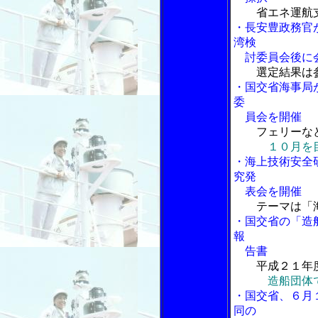
省エネ運航
・長安豊政務官
湾検
討委員会後に
選定結果は
・国交省海事局
委
員会を開催
フェリーな
１０月を
・海上技術安全
究発
表会を開催
テーマは「
・国交省の「造
報
告書
平成２１年度
造船団体
・国交省、６月
同の