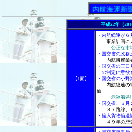
「内航海運新聞」ニ
平成22年（20
・内航総連が６
事業計画に
公正な市
・国交省の政務
内航海運業
・国交省の三日
の制定に意欲
【1面】
・国交省の小野
内航総連の
価
老齢船処
・国交省、６月
３７路線、
・輸入貨物輸送
４９年の歴
・国交省海事局