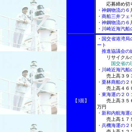
応募締め切
・神鋼物流の６
・商船三井フェ
・神鋼物流の６
・川崎近海汽船
・国交省港湾局
ート
推進協議会の
リサイクル
国交省の
・川崎近海汽船
売上高３９
・栗林商船の２
売上高４６
・東海運の２０
【3面】
売上高３５
万円
・新和内航海運
売上高１７
・兵機海運の２
売上高１２