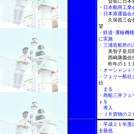
会長に日本
・日本舶用工業
・日本港運協会
久保昌三会
望
・鉄道･運輸機
に実施
・三浦造船所の
美智子皇后
西嶋康義佐伯
昨年の１１月
・オーシャント
・フェリー船社
始
まる
・商船三井フェ
ｙを
導入
・ＪＲ貨物の２
・平成２１年度
去最低