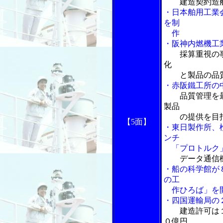
建造契約造
・日本舶用工業
を制
作
・阪神内燃機工
採算重視の
化
と製品の品質
・赤阪鐵工所の
品質管理を
製品
の提供を目
【5面】
・東日製作所、
ンチ
「プロトルク
データ通信
・船の科学館が
の工
作ひろば」を
・四国運輸局の
建造許可は
０億円