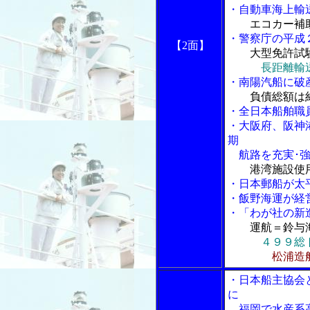
・自動車海上輸
エコカー補
・警察庁の平成
【2面】
大型免許試
長距離輸
・南陽汽船に破
負債総額は
・全日本船舶職
・大阪府、阪神
期
航路を充実･強
港湾施設使
・日本郵船が太
・飯野海運が経
・「わが社の新
運航＝鈴与
４９９総
松浦造
・日本船主協会
に
福岡で水産系高