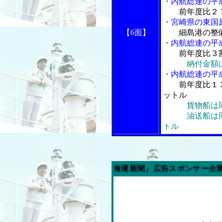
・内航総連の平
前年度比２
・宮崎県の東国
【6面】
細島港の整
・内航総連の平
前年度比３
納付金額
・内航総連の平
前年度比１３
ットル
貨物船は
油送船は同１
トル
今週の「内航海運新聞」広告スポンサー企業