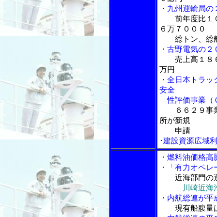
・九州運輸局の
前年度比１
６万７０００
総トン、総船
・古野電気の２
売上高１８
万円
・全日本トラッ
安全
性評価事業（Ｇ
６６２９事
所が新規
申請
･建設資源広域
・燃料油価格高
・「有力オペレ
近海部門の
川崎近海
・内航総連が平
現有船腹量