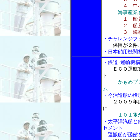
４ 中小企
海事産業
１ 船
２ 船員に
３ 海事産業
・チャレンジフ
保留が２件
・日本舶用機関
・鉄道･運輸機
ＥＣＯ運航
ト
かもめプ
ム
・今治造船の檜
２００９年
に
１０１隻
・太平洋汽船と
セメント
運搬船が函館ど