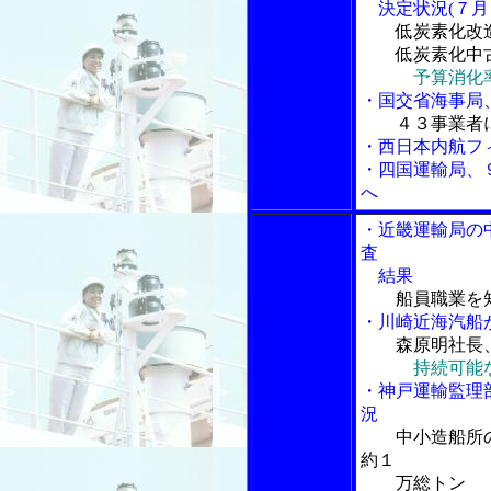
決定状況(７月
低炭素化改
低炭素化中古
予算消化
・国交省海事局
４３事業者
・西日本内航フ
・四国運輸局、
へ
・近畿運輸局の
査
結果
船員職業を
・川崎近海汽船
森原明社長
持続可能な
・神戸運輸監理
況
中小造船所
約１
万総トン