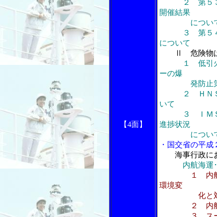
２ 第５３回
開催結果
につい
３ 第５４回
について
Ⅱ 危険物
１ 低引
ーの爆
発防止策
２ ＨＮＳ条
いて
３ ＩＭＳＢ
【4面】
進捗状況
につい
・国交省の平成
海事行政に
内航海運
１ 内
環境変
化と対
２ 内航海運
３ スーパー