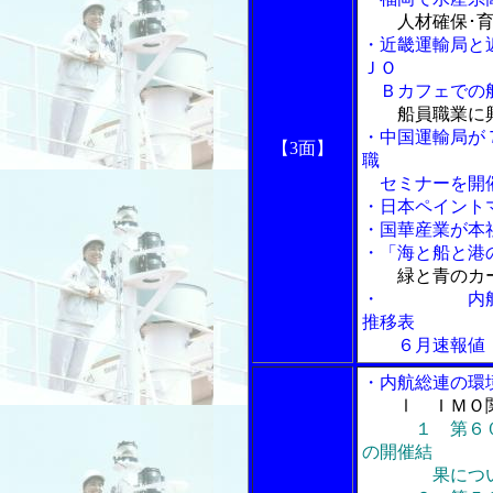
人材確保･
・近畿運輸局と
ＪＯ
Ｂカフェでの船
船員職業に
・中国運輸局が
【3面】
職
セミナーを開
・日本ペイント
・国華産業が本
・「海と船と港の
緑と青のカ
・
内航
推移表
６月速報値
・内航総連の環
Ⅰ ＩＭＯ
１ 第６
の開催結
果につい