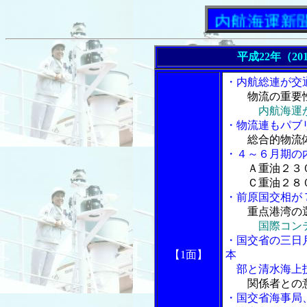
「内航海運新聞」ニ
平成22年（20
・内航総連が交
物流の重要
内航海運
・物流連もパブ
総合的物流
・４～６月期の
Ａ重油２３
Ｃ重油２８
・前原国交相が
重点港湾の
国際コン
・国交省の三日
【1面】
本
部と清水海上技
関係者との
・国交省海事局