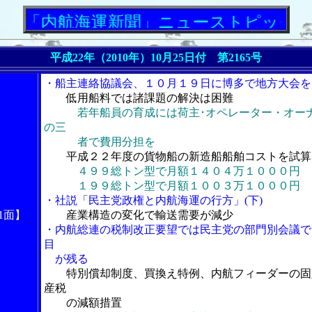
航海運新聞」ニューストピックス
平成22年（2010年）10月25日付 第2165号
・船主連絡協議会、１０月１９日に博多で地方大会を
低用船料では諸課題の解決は困難
若年船員の育成には荷主･オペレーター・オー
の三
者で費用分担を
平成２２年度の貨物船の新造船船舶コストを試算
４９９総トン型で月額１４０４万１０００円
１９９総トン型で月額１００３万１０００円
・社説「民主党政権と内航海運の行方」(下)
1面】
産業構造の変化で輸送需要が減少
・内航総連の税制改正要望では民主党の部門別会議で
目
が残る
特別償却制度、買換え特例、内航フィーダーの固
産税
の減額措置