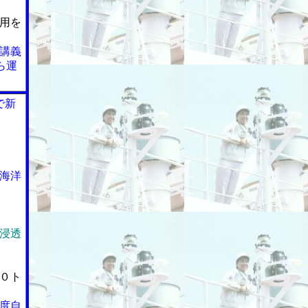
用を
講義
ら運
で新
海洋
浸透
０ト
度自