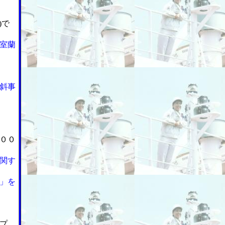
)で
室蘭
斜事
００
関す
」を
プ