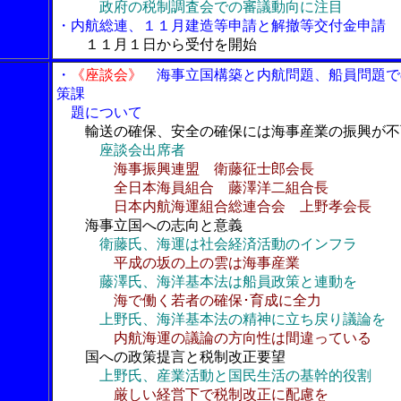
政府の税制調査会での審議動向に注目
・内航総連、１１月建造等申請と解撤等交付金申請
１１月１日から受付を開始
・
《座談会》
海事立国構築と内航問題、船員問題で
策課
題について
輸送の確保、安全の確保には海事産業の振興が不
座談会出席者
海事振興連盟 衛藤征士郎会長
全日本海員組合 藤澤洋二組合長
日本内航海運組合総連合会 上野孝会長
海事立国への志向と意義
衛藤氏、海運は社会経済活動のインフラ
平成の坂の上の雲は海事産業
藤澤氏、海洋基本法は船員政策と連動を
海で働く若者の確保･育成に全力
上野氏、海洋基本法の精神に立ち戻り議論を
内航海運の議論の方向性は間違っている
国への政策提言と税制改正要望
上野氏、産業活動と国民生活の基幹的役割
厳しい経営下で税制改正に配慮を