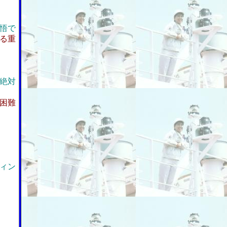
悟で
る重
絶対
困難
ィン