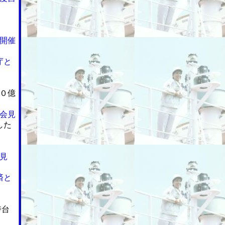
開催
庁と
０億
会見
した
見
済と
時台