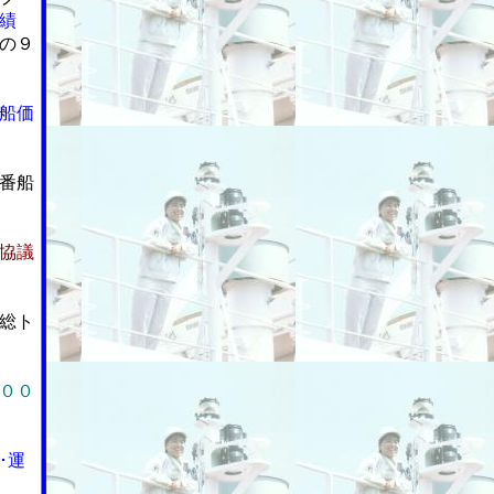
績
の９
船価
番船
協議
総ト
００
･運