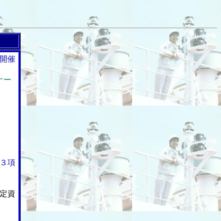
開催
ナー
３項
定資