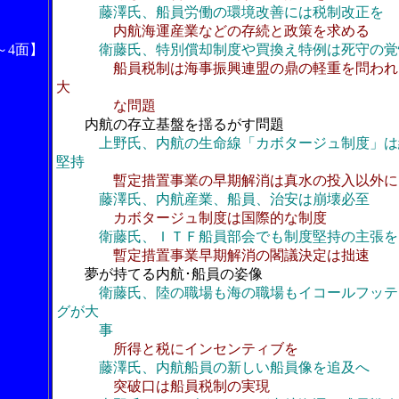
藤澤氏、船員労働の環境改善には税制改正を
内航海運産業などの存続と政策を求める
～4面】
衛藤氏、特別償却制度や買換え特例は死守の覚
船員税制は海事振興連盟の鼎の軽重を問われ
大
な問題
内航の存立基盤を揺るがす問題
上野氏、内航の生命線「カボタージュ制度」は
堅持
暫定措置事業の早期解消は真水の投入以外に
藤澤氏、内航産業、船員、治安は崩壊必至
カボタージュ制度は国際的な制度
衛藤氏、ＩＴＦ船員部会でも制度堅持の主張を
暫定措置事業早期解消の閣議決定は拙速
夢が持てる内航･船員の姿像
衛藤氏、陸の職場も海の職場もイコールフッテ
グが大
事
所得と税にインセンティブを
藤澤氏、内航船員の新しい船員像を追及へ
突破口は船員税制の実現