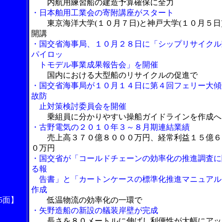
内航用練習船の建造予算確保に全力
・日本舶用工業会の寄附講座がスタート
東京海洋大学(１０月７日)と神戸大学(１０月５日
開講
・国交省海事局、１０月２８日に「シップリサイクル
パイロッ
トモデル事業成果報告会」を開催
国内における大型船のリサイクルの促進で
・国交省海事局が１０月１４日に第４回フェリー大傾
故防
止対策検討委員会を開催
乗組員に分かりやすい操船ガイドラインを作成へ
・古野電気の２０１０年３～８月期連結業績
売上高３７０億８０００万円、経常利益１５億６
０万円
・国交省が「コールドチェーンの効率化の推進調査に
る報
告書」と「カートンケースの標準化推進マニュアル
作成
5面】
低温物流の効率化の一環で
・矢野造船の新設の艤装岸壁が完成
長さを８０メートルに伸ばし利便性が大幅にアッ