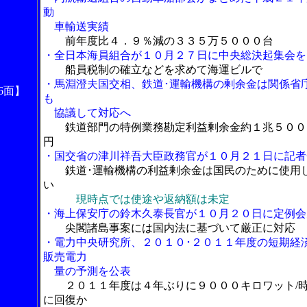
動
車輸送実績
前年度比４．９％減の３３５万５０００台
・全日本海員組合が１０月２７日に中央総決起集会を
船員税制の確立などを求めて海運ビルで
・馬淵澄夫国交相、鉄道･運輸機構の剰余金は関係省
6面】
も
協議して対応へ
鉄道部門の特例業務勘定利益剰余金約１兆５００
円
・国交省の津川祥吾大臣政務官が１０月２１日に記者
鉄道･運輸機構の利益剰余金は国民のために使用
い
現時点では使途や返納額は未定
・海上保安庁の鈴木久泰長官が１０月２０日に定例会
尖閣諸島事案には国内法に基づいて厳正に対応
・電力中央研究所、２０１０･２０１１年度の短期経
販売電力
量の予測を公表
２０１１年度は４年ぶりに９０００キロワット/
に回復か