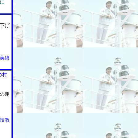
に
下げ
実績
の村
の運
技教