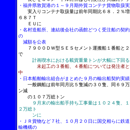
・福井県敦賀港の１～９月期外貿コンテナ貨物取扱実
実入りコンテナ取扱量は前年同期比６８．２％増
６８７Ｔ
ＥＵに
・名村造船所、連結後会社の函館どつく受注船の契約
の
減額を公表
７９００ＤＷ型ＳＥＳセメント運搬船１番船と２
で
計画喫水における載貨重量トンが大幅に下回る
未起工の３番船、４番船については発注者と
中
・日本船舶輸出組合がまとめた９月の輸出船契約実績
一般鋼船は前年同月比５隻減の３０隻、同６９万
ン減
の１０７万総トン
９月末の輸出船手持ち工事量は１０２４隻、１
２万総ト
ンに
・ＪＲ貨物など７社、１０月２０日に国交相らに鉄道
輸機構の