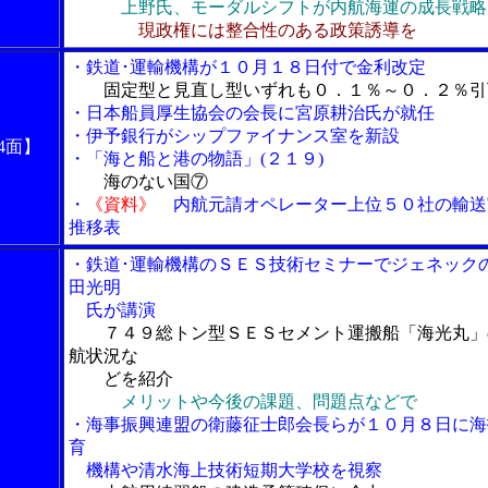
上野氏、モーダルシフトが内航海運の成長戦略
現政権には整合性のある政策誘導を
・鉄道･運輸機構が１０月１８日付で金利改定
固定型と見直し型いずれも０．１％～０．２％引
・日本船員厚生協会の会長に宮原耕治氏が就任
・伊予銀行がシップファイナンス室を新設
4面】
・「海と船と港の物語」(２１９)
海のない国⑦
・
《資料》
内航元請オペレーター上位５０社の輸送
推移表
・鉄道･運輸機構のＳＥＳ技術セミナーでジェネック
田光明
氏が講演
７４９総トン型ＳＥＳセメント運搬船「海光丸」
航状況な
どを紹介
メリットや今後の課題、問題点などで
・海事振興連盟の衛藤征士郎会長らが１０月８日に海
育
機構や清水海上技術短期大学校を視察