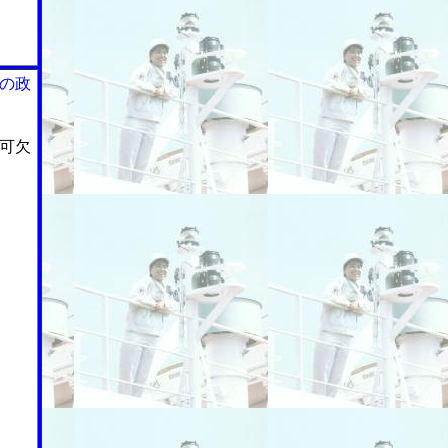
の政
可欠