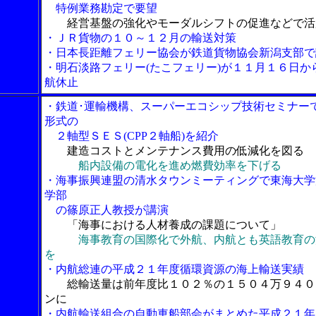
特例業務勘定で要望
経営基盤の強化やモーダルシフトの促進などで活
・ＪＲ貨物の１０～１２月の輸送対策
・日本長距離フェリー協会が鉄道貨物協会新潟支部で
・明石淡路フェリー(たこフェリー)が１１月１６日か
航休止
・鉄道･運輸機構、スーパーエコシップ技術セミナー
形式の
２軸型ＳＥＳ(CPP２軸船)を紹介
建造コストとメンテナンス費用の低減化を図る
船内設備の電化を進め燃費効率を下げる
・海事振興連盟の清水タウンミーティングで東海大学
学部
の篠原正人教授が講演
「海事における人材養成の課題について」
海事教育の国際化で外航、内航とも英語教育の
を
・内航総連の平成２１年度循環資源の海上輸送実績
総輸送量は前年度比１０２％の１５０４万９４０
ンに
・内航輸送組合の自動車船部会がまとめた平成２１年