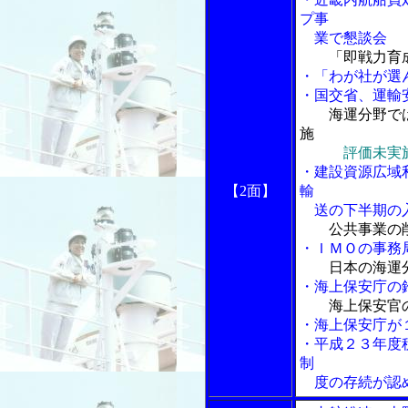
プ事
業で懇談会
「即戦力育
・「わが社が選
・国交省、運輸
海運分野で
施
評価未実
・建設資源広域
【2面】
輸
送の下半期の
公共事業の
・ＩＭＯの事務
日本の海運
・海上保安庁の
海上保安官
・海上保安庁が
・平成２３年度
制
度の存続が認