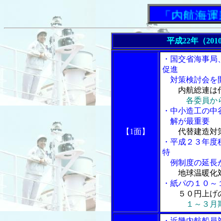
「内航海運新
平成22年（201
・国交省海事局
促進
対策検討会を
内航総連は
各委員から
・中小造工の中
解が最重要
【1面】
代替建造対
・平成２３年度
特
例制度の延長
地球温暖化
・紙パの１０～
５０円上げ
１～３月
・近畿内航船員