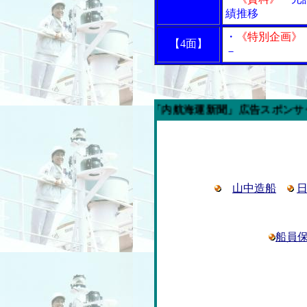
績推移
・
《特別企画》
【4面】
－
今週の「内航海運新聞」広告スポンサー企業
山中造船
船員