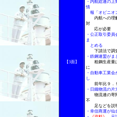
・内航総連の上
情
報「オピニオ
内航への理
対
応が必要
・公正取引委員
ま
とめる
下請法で調
・鉄鋼連盟がま
【3面】
粗鋼生産量
に
・自動車工業会
し
前年比９．
・日鐵物流の片
物流連の寄
不
足などを説
・幸信商運が仙
・
《資料》
元請