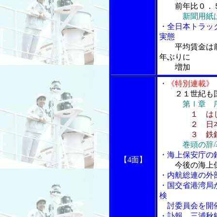
前年比０．
新聞用紙
・全日本トラッ
実態
平均賃金は
年ぶりに
増加
・
《特別連載》
２１世紀も
第Ⅰ章 
１ は
２ 日本経
３ 鉄鋼産
巻頭の辞
・海上保安庁の
【4面】
今後の海上
・内航総連の外
・国交省港湾局
検
討委員会を開
・訃報 三浦秋