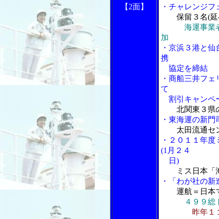
【2面】
・チャレンジフェ
保留３名(延
海運事業
加
・京浜３港と仙
携
協定を締結
・商船三井フェ
て
割引キャンペ
北関東３県
・東海運の新門
太田流通セ
・２０１１年度
(1月２４
日)
ミス日本「
・「わが社の新
運航＝日本
４９９総
昨年１