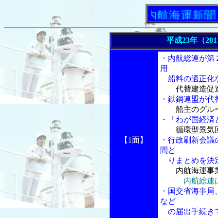
「内航海運新聞」ニュ
平成23年（20
・内航総連が第
用
船料の適正化
代替建造促
・鉄鋼連盟が代
船主のグル
・「わが国経済
循環型景気
【1面】
・行政刷新会議
間と
りまとめを決
内航海運事
内航総連
・国交省海事局
など
の届出手続き