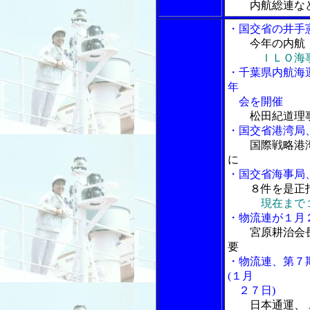
内航総連な
・国交省の井手
今年の内航
ＩＬＯ海
・千葉県内航海
年
会を開催
松田紀道理
・国交省港湾局
国際戦略港
に
・国交省海事局
８件を是正
現在まで
・物流連が１月
宮原耕治会
要
・物流連、第７
(１月
２７日)
日本通運、