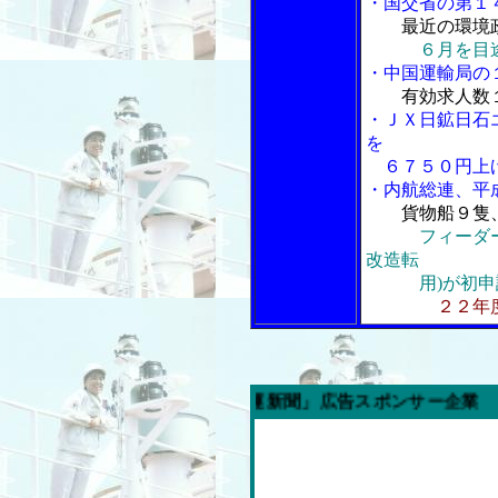
・国交省の第１
最近の環境
６月を目
・中国運輸局の
有効求人数
・ＪＸ日鉱日石
を
６７５０円上げ
・内航総連、平
貨物船９隻
フィーダ
改造転
用)が初申
２２年
の「内航海運新聞」広告スポンサー企業