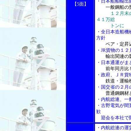
・日本船舶輸出
【5面】
一般鋼船の
１２月末
４１万総
トンに
・全日本造船機
方針
ベア・定昇
・JR貨物の１２
輸出関連の
・日本通運がま
前年同月比
・政府、ＪＲ貨
鉄道・運輸
・国交省の２月
普通鋼鋼材
・内航総連、一
・古野電気が間
歓
迎会を本社で開
・内航総連の運