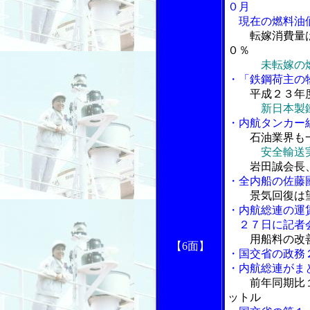
０月
現在の燃料油価
転嫁消費量
０％
未転嫁の
・「鉄鋼荷主の
平成２３年
新日本製
・内航タンカー
石油業界も
安全輸送
岩田誠会長
・全内船の佐藤
景気回復は
・内航総連の運
２７日に記者
用船料の改
【6面】
・国交省の政務
・内航総連がま
前年同期比
ットル