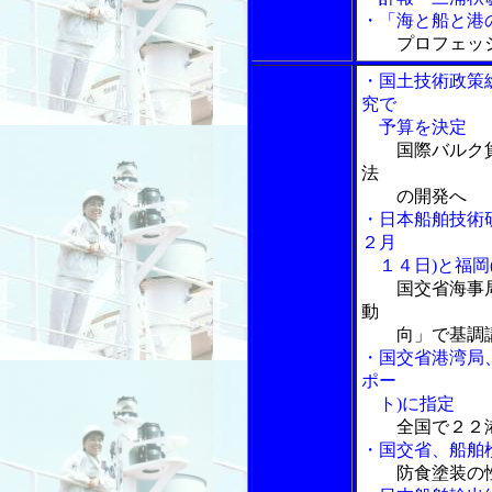
・「海と船と港の
プロフェッ
・国土技術政策
究で
予算を決定
国際バルク
法
の開発へ
・日本船舶技術
２月
１４日)と福岡
国交省海事
動
向」で基調
・国交省港湾局
ポー
ト)に指定
全国で２２
・国交省、船舶検
防食塗装の