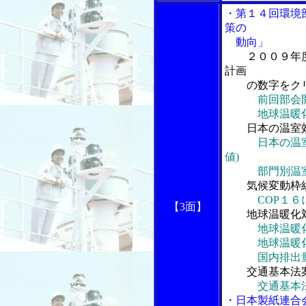
・第１４回環境
策の
動向」
２００９年
計画
の数字をク
前回部会
地球温暖化対
日本の温室効
日本の温
値)
部門別温室
気候変動枠組
COP１
【3面】
地球温暖化対
地球温暖
地球温暖化対
国内排出量
交通基本法
交通基本
・日本製紙連合