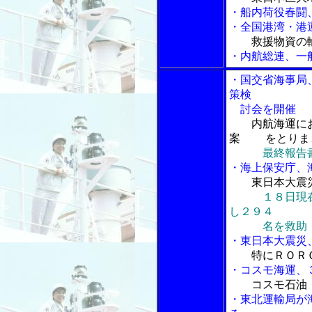
・船内荷役春闘
・全国港湾・港
救援物資の
・内航総連、一
・国交省海事局
策検
討会を開催
内航海運に
案 をとりま
最終報告
・海上保安庁、
東日本大震
１８日現
し２９４
名を救助
・東日本大震災
特にＲＯＲ
・コスモ海運、
コスモ石油
・東北運輸局が