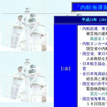
「内航海運新聞」
平成23年（20
・内航総連、東
被災地の援
義援金１
・内航タンカー
国交省や内
・国交省、東日
人命救助を
・日本船主協会
【1面】
置
・全日本海員組
組合員と家
・国交省の井手
緊急物資輸
震災への
・国交省海事局
１８日現在