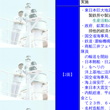
実施
・東日本巨大地
製鉄所や製
生産活動
・政府、鉱業法
排他的経済
・国交省海事局
・鉄道･運輸機
・商船三井フェ
隊員
の輸送を開始
・日本郵船・日
Ｉ」をヘリの
洋上基地に活
【2面】
・国交省海事局
・海上保安庁、
・東日本大震災
・内航総連、平
金とし
て２３件、６
・名村造船所、