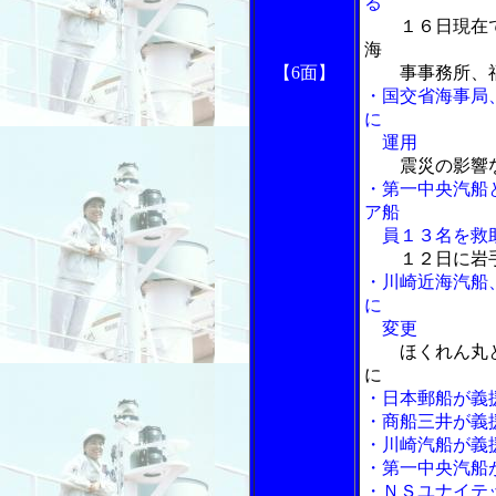
る
１６日現在
海
【6面】
事事務所、福
・国交省海事局
に
運用
震災の影響
・第一中央汽船
ア船
員１３名を救
１２日に岩
・川崎近海汽船
に
変更
ほくれん丸
に
・日本郵船が義
・商船三井が義
・川崎汽船が義
・第一中央汽船
・ＮＳユナイテ