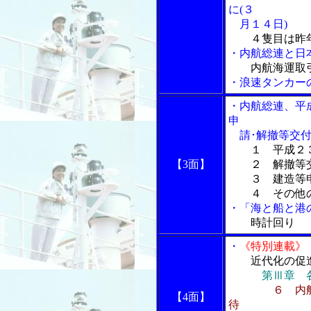
に(３
月１４日)
４隻目は昨
・内航総連と日
内航海運取
・浪速タンカーの
・内航総連、平
申
請･解撤等交付
１ 平成２
【3面】
２ 解撤等交
３ 建造等申
４ その他の
・「海と船と港の
時計回り
・
《特別連載》
近代化の促
第Ⅲ章 
６ 内
【4面】
待