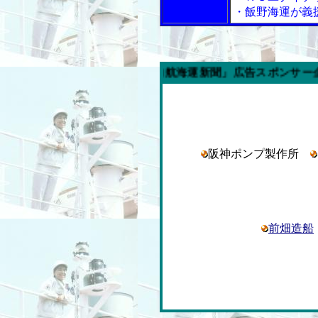
・飯野海運が義
今週の「内航海運新聞」広告スポンサー企業
阪神ポンプ製作所
前畑造船