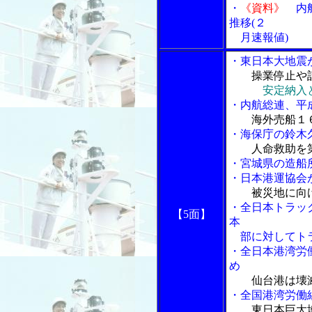
・
《資料》
内航
推移(２
月速報値)
・東日本大地震
操業停止や
安定納入
・内航総連、平
海外売船１
・海保庁の鈴木
人命救助を
・宮城県の造船
・日本港運協会
被災地に向
・全日本トラッ
【5面】
本
部に対してトラ
・全日本港湾労
め
仙台港は壊
・全国港湾労働
東日本巨大