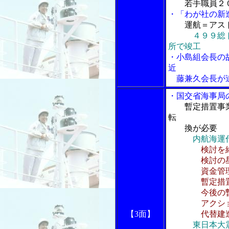
若手職員２
・「わが社の新
運航＝アス
４９９総
所で竣工
・小島組会長の
近
藤兼久会長が
・国交省海事局
暫定措置事
転
換が必要
内航海運
検討を
検討の星香
資金管理計
暫定措置事業
今後の暫定措
アクション
【3面】
代替建造促進
東日本大