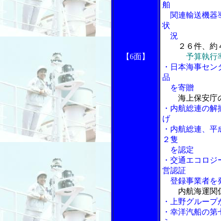
舶
関連輸送機器導
状
況
２６件、約
【6面】
予算執行
・日本海事セン
品
を寄贈
海上保安庁
・内航総連の解
げ
・内航総連、平
２隻
を認定
・交通エコロジ
営認証
登録事業者を
内航海運関
・上野グループ
・幸洋汽船の第