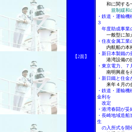
和に関する一
規制緩和
・鉄道・運輸機
３
年度助成事業
一般型に加
・住友金属工業
内航船の本
・新日本製鐵の
【2面】
港湾設備の
・東京電力、７
南明興産を
・新日鐵と住金
来年４月の
・鉄道・運輸機
金利を
改定
・港湾春闘が妥
・長崎地域造船
生
の入所式を開