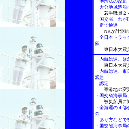
・港湾法の改正
・大分地域造船
若手職員２
・国交省、わが
定で通達
NKが計測
・全日本トラッ
催
東日本大震
・内航総連、緊
東日本大震
・内航総連、東
緊急
認定
寄港地の変
・国交省海事局
被災船員に
・全海運の４部
の
あり方などで
・国交省海事局