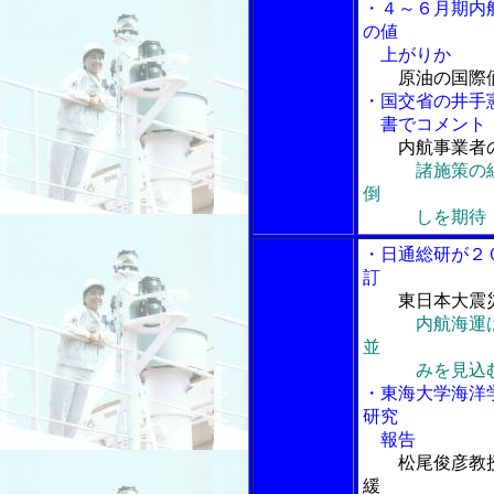
・４～６月期内
の値
上がりか
原油の国際
・国交省の井手
書でコメント
内航事業者
諸施策の
倒
しを期待
・日通総研が２
訂
東日本大震
内航海運は
並
みを見込
・東海大学海洋
研究
報告
松尾俊彦教
緩