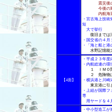
震災後
今後の対
内航海運
・宮古海上技術
短
大で挙行
復旧までは
・国交省の４月
・「海と船と港の
水野記憶能
・平成２３年度
・内航総連の環
１ ＩＭＯ
２ 危険物ば
【4面】
・横浜港と川崎
東京港に引
・上組が国際フェ
専
用ヤードを４
・中小型造工が