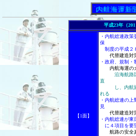
「内航海運新聞」ニ
平成23年（20
・内航総連政策
保
制度の平成２８
代替建造対
・政府、規制・
内航海運の
沿海航路
直
し、内航旅客
れる
・内航総連の上
見
代替建造対
【1面】
・内航総連が東
に４項目を要望
航路の安全