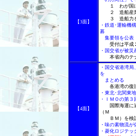
１ わが国
２ 造船産業
３ 造船力を
【3面】
・鉄道･運輸機
募
集要領を公表
受付は平成
・国交省が被災
本省内のテ
・国交省港湾局
を
まとめる
各港湾の復
・東北･北関東
・ＩＭＯの第３
国際海運に
【4面】
（Ｍ
ＢＭ）を検
・味の素物流が
・菱化ロジテッ