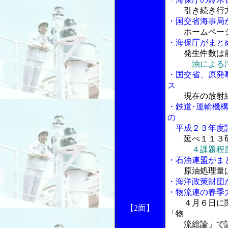
引き続き行
・国交省海事局
ホームペー
・海保庁がまと
発生件数は
油による
・国交省、原発
ス
現在の放射
・鉄道･運輸機
の
平成２３年度
延べ１１３
４課題程
・石油連盟がま
原油処理量
・海洋政策財団
・物流連の春季
４月６日に
【2面】
「物
流総論」で