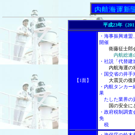
「内航海運新聞」ニ
平成23年（20
・海事振興連盟
開催
衛藤征士郎
内航総連
・社説「代替建
内航海運の将
・国交省の井手
【1面】
大震災の復
・内航タンカー
果
たした業界の
国の安全に
・政府税制調査
免
税
・海保庁の鈴木