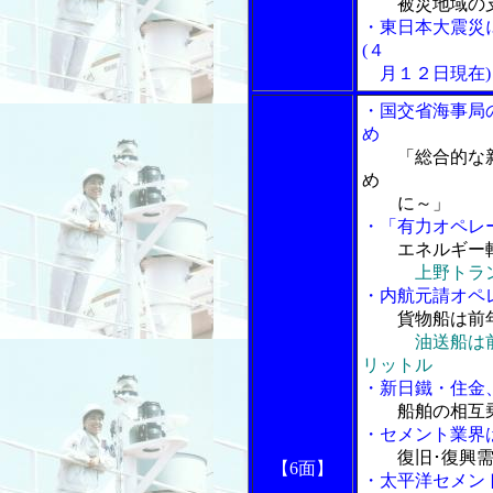
被災地域の
・東日本大震災
(４
月１２日現在)
・国交省海事局
め
「総合的な新
め
に～」
・「有力オペレ
エネルギー
上野トラ
・内航元請オペ
貨物船は前
油送船は
リットル
・新日鐵・住金
船舶の相互
・セメント業界
復旧･復興
【6面】
・太平洋セメン