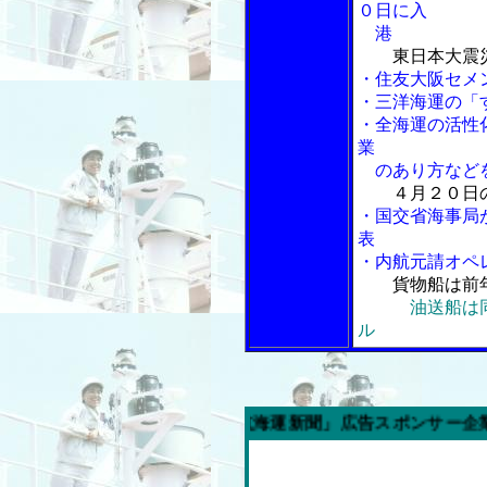
０日に入
港
東日本大震
・住友大阪セメ
・三洋海運の「
・全海運の活性
業
のあり方など
４月２０日
・国交省海事局
表
・内航元請オペ
貨物船は前
油送船は
ル
今週の「内航海運新聞」広告スポンサー企業