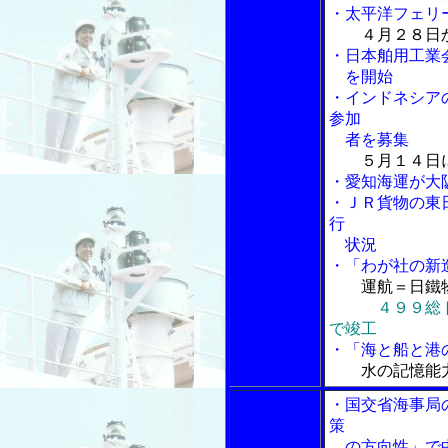
・太平洋フェリ
４月２８日
・日本舶用工業
を開始
・インドネシア
参加
者を募集
５月１４日
・愛知海運が大
・ＪＲ貨物の東
行
状況
・「わが社の新
運航＝日鐵
４９９総
で竣工
・「海と船と港の
水の記憶能
・国交省海事局
策
の方向性」で