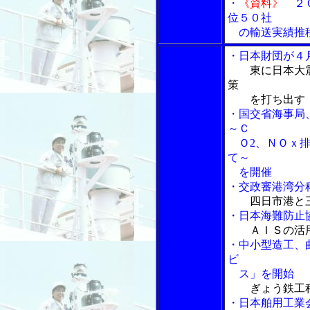
・
《資料》
２０
位５０社
の輸送実績推
・日本財団が４
東に日本大
策
を打ち出す
・国交省海事局
～Ｃ
Ｏ2、ＮＯｘ排
て～
を開催
・交政審港湾分
四日市港と
・日本海難防止
ＡＩＳの活
・中小型造工、
ビ
ス」を開始
ぎょう鉄工
・日本舶用工業