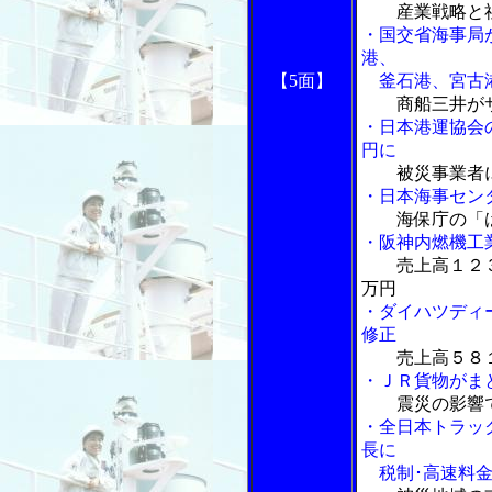
産業戦略と
・国交省海事局
港、
【5面】
釜石港、宮古港
商船三井が
・日本港運協会
円に
被災事業者
・日本海事セン
海保庁の「
・阪神内燃機工
売上高１２
万円
・ダイハツディ
修正
売上高５８
・ＪＲ貨物がま
震災の影響
・全日本トラッ
長に
税制･高速料金