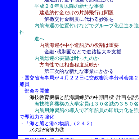
平成２８年度以降の新たな事業
建造納付金だけの片肺飛行は問題
解撤交付金制度に代わる妙案を
内航海運の位置付けなどでグループ化促進を強
推
進へ
内航海運や中小造船所の役割は重要
金融･税制面などで進路拡大を支援
内航総連の要望は叶ったのか
方向性では相当程度反映か
第三次的な新たな事業にかかる
・国交省海事局が４月２２日に交政審海事分科会第２
船員
部会を開催
海技教育機構と航海訓練所の中期目標･計画を説
海技教育機構の入学定員は３０名減の３５０名
内航用練習船の導入で若年船員の即戦力化を強
で即戦力を強化
・「海と船と港の物語」(２４２)
水の記憶能力③