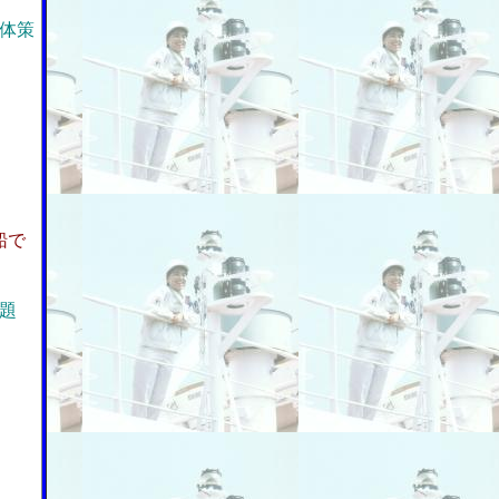
体策
船で
題