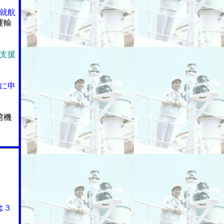
就航
運輸
支援
に申
湾機
は３