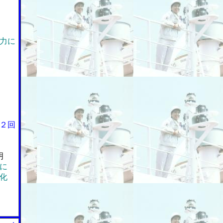
力に
２回
明
に
化