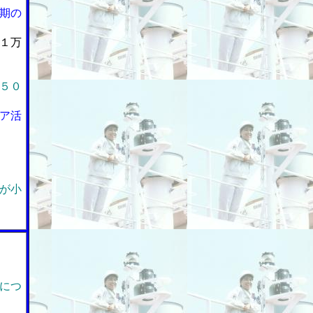
期の
１万
５０
ア活
が小
につ