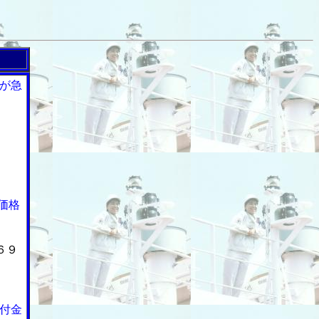
が急
価格
６９
付金