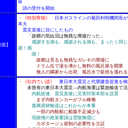
申
請の受付を開始
・
《特別寄稿》
日本ガスラインの菊田利明機関長が
本大
震災直後に目にしたもの
「故郷の気仙沼は無残な廃墟だった」
感謝する側も、感謝される側も、まったく同じ
2面】
謝！感
謝！
故郷は見るも無残なガレキの廃墟に
ドラム缶で湯を沸かし無料の風呂屋を開業
無人の隣家から出荷、風呂水で延焼を逃れる
・
《社内てい談》
東日本大震災と代替建造促進を検
未曾有の東日本大震災―内航海運は緊急輸送て活
内航総連、震災直後に災害対策本部を設置
まず内航タンカーがフル稼働
復興資材輸送はこれからが本番
一部の内航船に船腹不足減少も
現政権の政策要請は雲散無償に
カボタージュ規制の必要性を立証