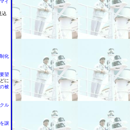
マイ
見込
制化
要望
どに
の被
クル
を譲