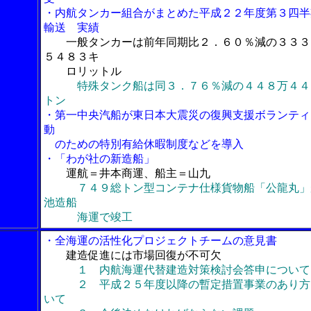
・内航タンカー組合がまとめた平成２２年度第３四半
輸送 実績
一般タンカーは前年同期比２．６０％減の３３３
５４８３キ
ロリットル
特殊タンク船は同３．７６％減の４４８万４４
トン
・第一中央汽船が東日本大震災の復興支援ボランティ
動
のための特別有給休暇制度などを導入
・「わが社の新造船」
運航＝井本商運、船主＝山九
７４９総トン型コンテナ仕様貨物船「公龍丸」
池造船
海運で竣工
・全海運の活性化プロジェクトチームの意見書
建造促進には市場回復が不可欠
１ 内航海運代替建造対策検討会答申について
２ 平成２５年度以降の暫定措置事業のあり方
いて