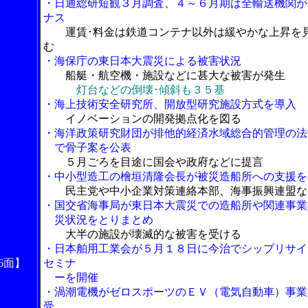
・日通総研短観３月調査、４～６月期は全輸送機関が
ナス
運賃･料金は鉄道コンテナ以外は緩やかな上昇を
む
・海保庁の東日本大震災による被害状況
船艇・航空機・施設などに甚大な被害が発生
灯台などの倒壊･傾斜も３５基
・海上技術安全研究所、開放型研究施設方式を導入
イノベーションの開発拠点化を図る
・海洋政策研究財団が排他的経済水域総合的管理の法
で骨子案を公表
５月ごろを目途に国会や政府などに提言
・中小型造工の檜垣清隆会長が被災造船所への支援を
民主党や中小企業対策連絡本部、海事振興連盟な
・国交省海事局が東日本大震災での造船所や関連事業
災状況をとりまとめ
大半の施設が壊滅的な被害を受ける
・日本舶用工業会が５月１８日に今治でシップリサイ
6面】
セミナ
ーを開催
・渦潮電機がゼロスポーツのＥＶ（電気自動車）事業
受