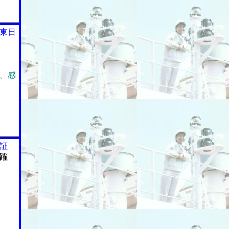
東日
。感
証
躍