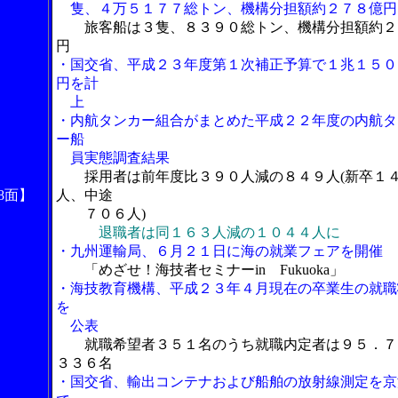
隻、４万５１７７総トン、機構分担額約２７８億円
旅客船は３隻、８３９０総トン、機構分担額約２
円
・国交省、平成２３年度第１次補正予算で１兆１５０
円を計
上
・内航タンカー組合がまとめた平成２２年度の内航タ
ー船
員実態調査結果
採用者は前年度比３９０人減の８４９人(新卒１
8面】
人、中途
７０６人)
退職者は同１６３人減の１０４４人に
・九州運輸局、６月２１日に海の就業フェアを開催
「めざせ！海技者セミナーin Fukuoka」
・海技教育機構、平成２３年４月現在の卒業生の就職
を
公表
就職希望者３５１名のうち就職内定者は９５．７
３３６名
・国交省、輸出コンテナおよび船舶の放射線測定を京