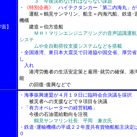
３ 今後決めなければならない課題
・
《特別企画》
ハイテクタンカー「第二内海丸」が
運航＝鶴見サンマリン、船主＝内海汽船、鉄道･
機構
7面】
建造＝伯方造船
ＭＨＩマリンエンジニアリングの音声認識運航
システ
ムや全自動荷役支援システムなどを搭載
・全国港湾、東日本大震災で日港協や国交省、厚労省
し
入れ
港湾労働者の生活安定策と雇用･就労の確保、港
能
の回復･復興などで
・海事振興連盟が４月１９日に臨時会合決議を採択
被災者への支援などで９項目を決議
・「有力オペレーターの経営戦略」
今後の石油需給動向を注視
鶴見サンマリン社長 平岡 兼次氏
・鉄道･運輸機構の平成２２年度共有貨物船船主決定
０