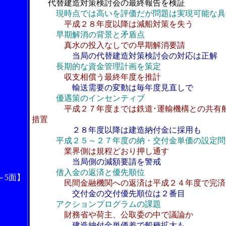
代替建造対策検討会の最終報告を検証
現時点では高いを評価だが問題は実現可能な具
平成２８年度以降は減船対策を失う
早期解消の背景と矛盾点
真水の投入なしでの早期解消要請
当局の代替建造対策検討会の対応は正解
長期的な資金管理計画を策定
収支相償う最終年度を推計
輸送需要の変動は毎年度見直しで
優遇策のインセンティブ
平成２７年度までは鉄道･運輸機構との共有
措置
２８年度以降は建造納付金に採用も
平成２５～２７年度の納・交付金単価の設定問
業界側は規程どおり押し通す
当局側の減額要請を警戒
借入金の返済と優先順位
～5面】
民間金融機関への返済は平成２４年度で完済
交付金の交付優先順位は２番目
アクションプログラムの課題
財務省や荷主、公取委の中で議論か
建造納付金単価差で船種拡大も