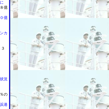
に
８億
０億
ンカ
４３
状況
％の
浜港