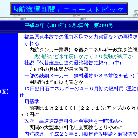
航海運新聞」ニューストピックス
平成23年（2011年）5月2日付 第2191号
・福島原発事故での電力不足で火力発電などの再構築
がれる
内航タンカー業界は今後のエネルギー政策を注視
黒油船など来年度にかけて２０隻強が竣工か
・社説「代替建造促進の最終報告に想う」(中)
方向性の具体策が最大課題
・一部の鉄鋼メーカー、鋼材運賃を３％前後を値下げ
用船料は当面据え置きか
・JX日鉱日石エネルギーの４～６月期の燃料用C重油
1面】
仕
切基準
前期比１万２１００円(２２．１％)アップの６万
５０円に
・政府、高速道路無料化社会実験を一時凍結へ
夜間の大型車無料化社会実験もとりやめに
・内航総連、平成２３年５月期建造等申請と解撤等交