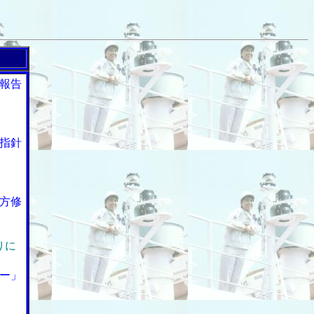
報告
指針
方修
りに
ー」