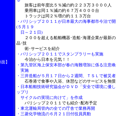
旅客は前年度比５％減の約２２３万３０００人
乗用車は同１％減の約６７万４０００台
トラックは同２％増の約１１３万台
・バリシップ２０１１が日本最大の海事都市今治で開
(５月１９
日～２１日)
２００を超える船舶機器･造船･海運企業が最新の
品･技
術･サービスを紹介
・バリシップ２０１１でスタンプラリーも実施
今治から日本を元気！！
3面】
・第九管区海上保安本部が春の海難増加に係る注意喚
実施
・三井造船が５月１７日から２週間、ＴＳＬで被災者
石巻港で食事や入浴、休憩などのサービスを無償
・日本船舶技術研究協会がＤＶＤ「安全で環境に優し
ップリ
サイクルの実現に向けて」を作成
バリシップ２０１１でも紹介･配布予定
・東北運輸局管内の全ての庁舎で業務再開
・三菱化学物流の６月２１日付役員異動