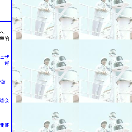
へ
率的
ェザ
ー運
/苫
総会
開催