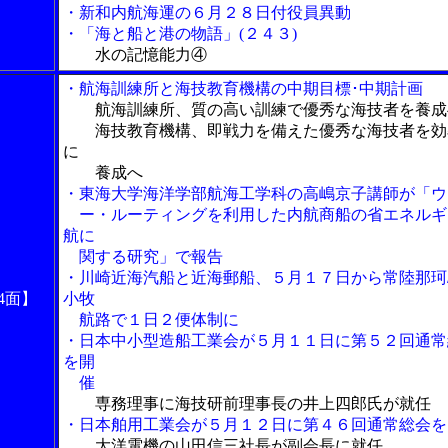
・新和内航海運の６月２８日付役員異動
・「海と船と港の物語」(２４３)
水の記憶能力④
・航海訓練所と海技教育機構の中期目標･中期計画
航海訓練所、質の高い訓練で優秀な海技者を養成
海技教育機構、即戦力を備えた優秀な海技者を効
に
養成へ
・東海大学海洋学部航海工学科の高嶋京子講師が「ウ
ー・ルーティングを利用した内航商船の省エネルギ
航に
関する研究」で報告
・川崎近海汽船と近海郵船、５月１７日から常陸那珂
4面】
小牧
航路で１日２便体制に
・日本中小型造船工業会が５月１１日に第５２回通常
を開
催
専務理事に海技研前理事長の井上四郎氏が就任
・日本舶用工業会が５月１２日に第４６回通常総会を
大洋電機の山田信三社長が副会長に就任