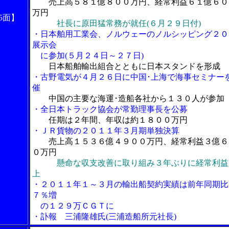
売上高５８１億８００万円、経常利益６１億６０
万円
5面】
社長に原田猛常務が就任(６月２９日付)
・日本舶用工業会、ノルウェーのノルシッピング２０
展示会
に参加(５月２４日～２７日)
日本船舶輸出組合とともに日本スタンドを形成
・古野電気が４月２６日に中国･上海で海事セミナー
催
中国の主要な海運･造船各社から１３０人が参加
・全日本トラック協会が常勤理事長を公募
任期は２年間、年収は約１８００万円
・ＪＲ貨物の２０１１年３月期単独決算
売上高１５３６億４９００万円、経常利益３億６
０万円
懸命な収支改善に取り組み３年ぶりに経常利益
上
・２０１１年１～３月の輸出船契約実績は前年同期比
７％増
の１２９万ＣＧＴに
・訃報 三浦隆雄氏(三浦造船所元社長)