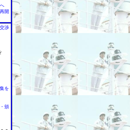
へ
再開
交渉
を
集を
・頒