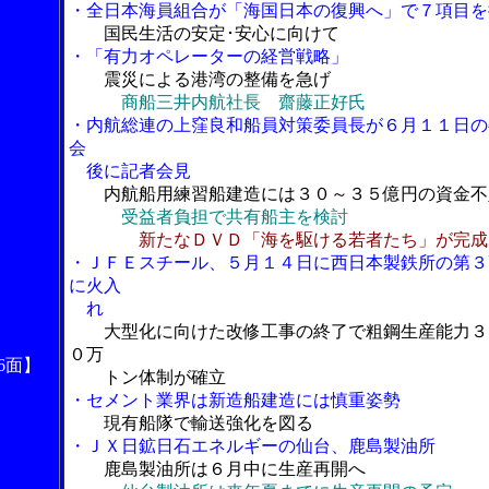
・全日本海員組合が「海国日本の復興へ」で７項目を
国民生活の安定･安心に向けて
・「有力オペレーターの経営戦略」
震災による港湾の整備を急げ
商船三井内航社長 齋藤正好氏
・内航総連の上窪良和船員対策委員長が６月１１日の
会
後に記者会見
内航船用練習船建造には３０～３５億円の資金不
受益者負担で共有船主を検討
新たなＤＶＤ「海を駆ける若者たち」が完成
・ＪＦＥスチール、５月１４日に西日本製鉄所の第３
に火入
れ
大型化に向けた改修工事の終了で粗鋼生産能力３
０万
6面】
トン体制が確立
・セメント業界は新造船建造には慎重姿勢
現有船隊で輸送強化を図る
・ＪＸ日鉱日石エネルギーの仙台、鹿島製油所
鹿島製油所は６月中に生産再開へ