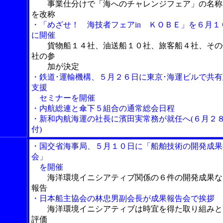
事業仕分けで「海へのチャレンジフェア」の名称
を改称
・「めざせ！ 海技者フェアin ＫＯＢＥ」を６月１
に開催
貨物船１４社、油送船１０社、旅客船４社、その
社の参
加が決定
・鉄道･運輸機構、５月２６日に東京･海運ビルで共有
支援
セミナーを開催
・内航総連と傘下５組合の通常総会日程
・新和内航海運の社長に濱田実常務が就任へ(６月２
付)
・国交省海事局、５月１０日に「船舶技術の開発成果
会」
を開催
海洋環境イニシアティブ関係の６件の開発成果な
報告
・日本船主協会の林忠男副会長が成果報告会で挨拶
海洋環境イニシアティブは時宜を得た取り組みと
評価