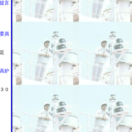
提言
委員
足
高炉
３０