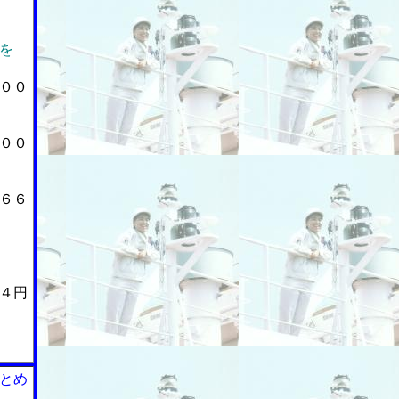
を
００
００
６６
４円
とめ