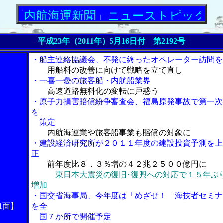
航海運新聞」ニューストピックス
平成23年（2011年）5月16日付 第2192号
・船主連絡協議会、不発に終ったオペレーター訪問を
用船料の改善に向けて戦略を立て直し
・一喜一憂の旅客船・内航船業界
高速道路無料化の変転に戸惑う
・原子力損害賠償紛争審査会、福島原発事故で第一次
を
策定
内航海運業や旅客船事業も賠償の対象に
・建設経済研究所が２０１１年度の建設投資予測を上
正
前年度比８．３％増の４２兆２５００億円に
東日本大震災の復旧･復興への対応で１５年ぶ
増加
・国交省海事局、今年度は「めざせ！ 海技者セミナ
1面】
を全
国７か所で開催予定