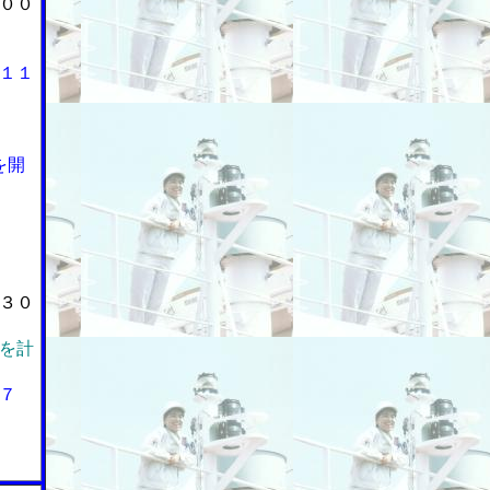
００
１１
を開
３０
を計
７