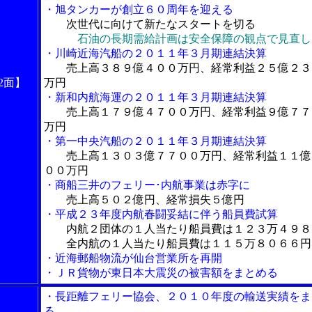
・旭タンカーが創立６０周年を迎える
次世代に向けて新たなスタートを切る
石油の長期需給計画は安全保障の観点で見直し
・川崎近海汽船の２０１１年３月期連結決算
売上高３８９億４００万円、経常利益２５億２３
2面】
万円
・新和内航海運の２０１１年３月期連結決算
売上高１７９億４７００万円、経常利益９億７７
万円
・第一中央汽船の２０１１年３月期連結決算
売上高１３０３億７７００万円、経常利益１１億
００万円
・商船三井のフェリー･内航事業は赤字に
売上高５０２億円、経常損失５億円
・平成２３年度内航春闘妥結に伴う船員費試算
内航２団体の１人当たり船員費は１２３万４９８
全内航の１人当たり船員費は１１５万８０６６円
・近海郵船物流が仙台営業所を再開
・ＪＲ貨物が東日本大震災の被害額をまとめる
・長距離フェリー協会、２０１０年度の輸送実績をま
る