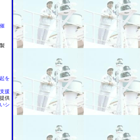
催
製
起を
支援
提供
いシ