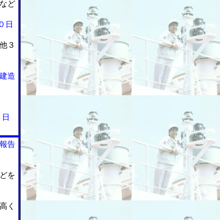
など
０日
他３
建造
８日
報告
どを
高く