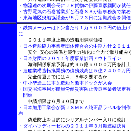
・物流連の次期会長にＪＲ貨物の伊藤直彦顧問が就任
・古野電気の石巻営業所と石巻ＳＳが新事務所で業務
・東海地区曳船協議会が５月２３日に定期総会を開催
・鉄鋼メーカーはトン当たり１万５０００円の値上げ
に
２０１１年度上期の造船用鋼材価格
・日本造船協力事業者団体連合会の中期方針２０１１
安全･安心の確保と競争力強化に全力で取り組み
・日本財団の２０１１年度事業計画アウトライン
海洋関係事業予算は約９５億５０００万円を計上
・造船業構造転換業務の債務残高は５億２４００万円
完全償還までには４、５年を要するか
・中小型造工に本瓦造船と熊本ドックが入会
・国交省海事局が船員労働災害防止優良事業者認定募
開始
申請期限は６月３０日まで
・日本舶用工業会が新ＪＳＭＥＡ純正品ラベルを制作
布
偽造防止を目的にシリアルナンバー入りに改訂
・ダイハツディーゼルの２０１１年３月期連結決算