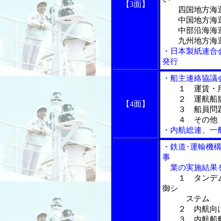
【3面】
四国地方海
中国地方海運
中部沿海海運
九州地方海運
・日本製紙連合
発行
・船主連絡協議
１ 運賃・
２ 運航船
【4面】
３ 船員問
４ その他
・内航総連、一
・鉄道･運輸機
事
業の実施結果
１ タンデ
御シ
ステム
２ 内航向け
３ 内航船舶