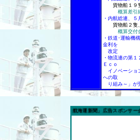
貨物船１９
概算差引
・内航総連、５
貨物船２隻
概算交付
・鉄道･運輸機
金利を
改定
・物流連の第１
Ｅｃｏ
イノベーション
への取
り組み～」が
今週の「内航海運新聞」広告スポンサー企業