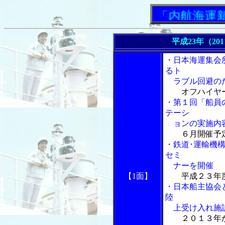
「内航海運新聞」
平成23年（20
・日本海運集会
るト
ラブル回避のた
オフハイヤ
・第１回「船員
テーシ
ョンの実施内
６月開催予
・鉄道･運輸機
セミ
ナーを開催
【1面】
平成２３年
・日本船主協会
陸
上受け入れ施設
２０１３年