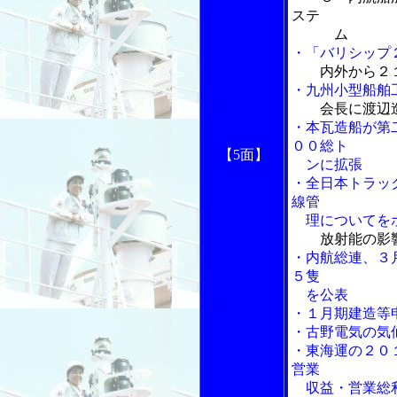
ステ
ム
・「バリシップ
内外から２
・九州小型船舶
会長に渡辺造
・本瓦造船が第
００総ト
【5面】
ンに拡張
・全日本トラッ
線管
理についてをホ
放射能の影
・内航総連、３
５隻
を公表
・１月期建造等
・古野電気の気
・東海運の２０
営業
収益・営業総