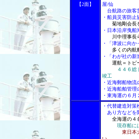
【2面】
屋/仙
台航路の旅客
・船員災害防止
菊地剛会長
・日本沿岸曳船
川中理事長
・「津波に向か
多くの内航
・「わが社の新
運航＝トピ
４４６総
竣工
・近海郵船物流
・近海船舶管理
・東海運の６月
・代替建造対策
あり方などを
全海運の４
現存船に
東日本
い