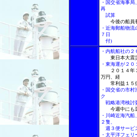
・国交省海事局
再
試算
今後の船員
・近海郵船物流
７日
付)
・内航船社の２
東日本大震
・東海運が２０
２０１４年
万円、経
常利益１５億
・国交省の市村
ク
戦略港湾検討
今週中にも
・川崎近海汽船
２隻、
週３便サービ
・太平洋フェリ