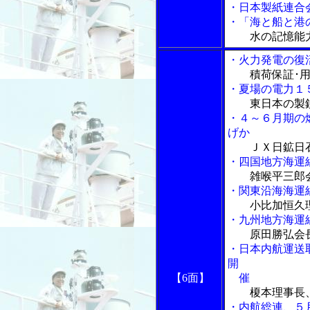
・日本製紙連合
・「海と船と港の
水の記憶能
・火力発電の復
積荷保証･
・夏場の電力１
東日本の製
・４～６月期の
げか
ＪＸ日鉱日
・四国地方海運
雑喉平三郎
・関東沿海海運
小比加恒久
・九州地方海運
原田勝弘会
・日本内航運送
開
【6面】
催
榎本理事長
・内航総連、５