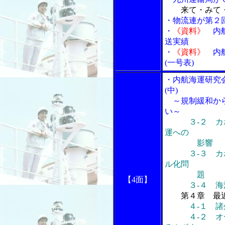
来て・みて
・物流連が第２
・
《資料》
内航
送実績
・
《資料》
内航
(一号表)
・内航海運研究
(中)
～規制緩和から
い～
３‐２ 
運への
影響
３‐３ カボ
ル化問
題
【4面】
３‐４ 海洋
第４章 最
４‐１ 
４‐２ オー