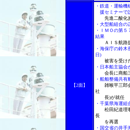
・鉄道・運輸機
援セミナーで
先進二酸化
・大型船組合の
・ＩＭＯの第５
結果
ＡＩＳ航路
・海保庁の鈴木
日)
被害を受け
・日本船主協会
会長に商船
・船舶整備共有
【2面】
雑喉平三郎
社
長)が就任
・千葉県海運組
松田紀道理
長
を再選
・国交省の井手