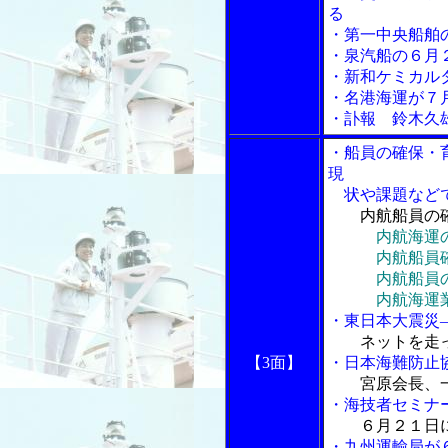
る
・第一中央船舶
・泉汽船の６月
・新和ケミカル
・名港海運が７
・訃報 鈴木久雄
・船員の確保・
現
状や課題など
内航船員の
内航海運
内航船員確保
内航船員の教
内航海運業
・東日本大震災
ネットを走っ
【3面】
・日本海難防止
宮原会長、
・海技者セミナ
６月２１日
・九州運輸局が