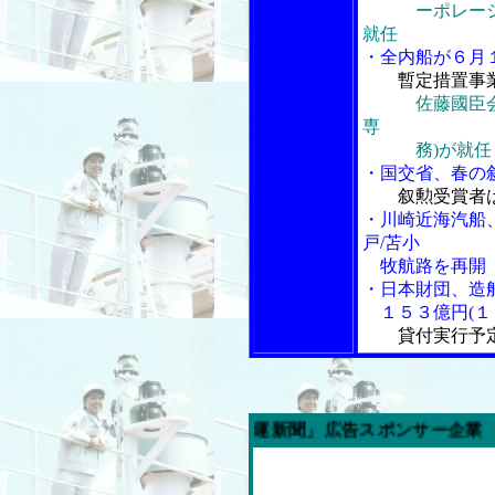
ーポレーション
就任
・全内船が６月
暫定措置事
佐藤國臣
専
務)が就任
・国交省、春の
叙勲受賞者
・川崎近海汽船
戸/苫小
牧航路を再開
・日本財団、造
１５３億円(１
貸付実行予
今週の「内航海運新聞」広告スポンサー企業