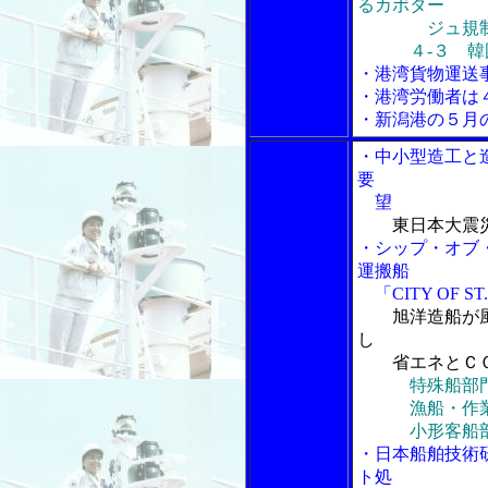
るカボター
ジュ規制
４‐３ 韓国
・港湾貨物運送
・港湾労働者は
・新潟港の５月
・中小型造工と
要
望
東日本大震
・シップ・オブ
運搬船
「CITY OF S
旭洋造船が
し
省エネとＣＯ
特殊船部門
漁船・作業船
小形客船部門
・日本船舶技術
ト処