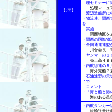
理セミナーに約
処理マニュ
【5面】
・渡辺造船所に中
・物流連、関西
を
実施
関西地区を
・関西の国際物
・全国通運連盟
川合会長、
・ヤンマーの２
売上高４９
・内航総連の５
海外売船７
・石油連盟の天
了で
コメント
・「海と船と港の
海のある星
・内航タンカー
総輸送量は