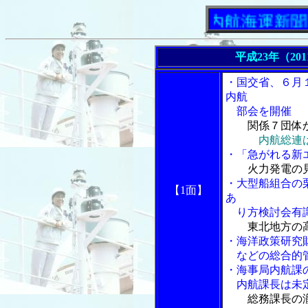
「内航海運新聞」ニュ
平成23年（20
・国交省、６月
内航
部会を開催
関係７団体
内航総連
・「急がれる新
火力発電の
・大型船組合の
【1面】
あ
り方検討会有識
東北地方の
・海洋政策研究
などの総合的
・海事局内航課
内航課長は未定
総務課長の