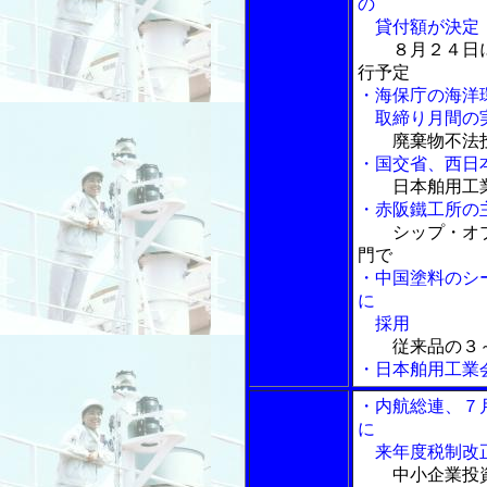
の
貸付額が決定
８月２４日
行予定
・海保庁の海洋
取締り月間の
廃棄物不法
・国交省、西日
日本舶用工
・赤阪鐵工所の
シップ・オ
門で
・中国塗料のシ
に
採用
従来品の３
・日本舶用工業
・内航総連、７
に
来年度税制改
中小企業投