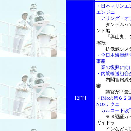
・日本マリンエ
エンジニ
アリング・オブ
タンデム･
ント船
「興山丸」と
擦抵
抗低減システ
・全日本海員組
事産
業の復興に向
・内航輸送組合
内閣官房総
審
議官が「最近
【2面】
・IMoの第６２
NOxテクニ
カルコード改
SCR認証
ガイドラ
インなども