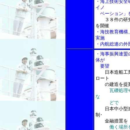
・海上技術安全
イノ
ベーション」を
３８件の研
を開催
・海技教育機構
実施
・内航総連の外
・海事振興連盟
体が
要望
日本造船工
ロート
の建造を提
瓦礫処理
な
どで
日本中小型造
制･
金融措置を
働く場所