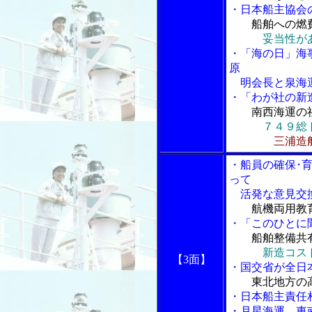
・日本船主協会
船舶への燃
妥当性が
・「海の日」海
原
明会長と泉海運
・「わが社の新
南西海運の
７４９総
三浦造
・船員の確保･
って
活発な意見交
航機両用教
・「このひとに
船舶整備共
新造コス
【3面】
・国交省が全日
東北地方の
・日本船主責任
・月星海運、東