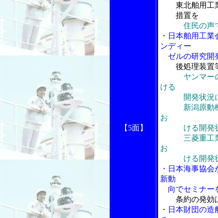
東北舶用工業
措置を
住民の声
・日本舶用工業
ンディー
ゼルの研究開発
後処理装置
ヤンマー
ける
開発状況に
新潟原動機の
お
【5面】
ける開発状
三菱重工業の
お
ける開発状
・日本海事協会
新動
向でセミナー
条約の発効
・日本財団の造