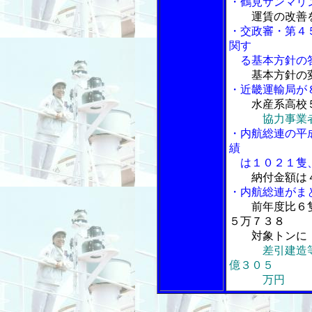
・鶴見サンマリ
運賃の改善
・交政審・第４
関す
る基本方針の
基本方針の
・近畿運輸局が
水産系高校
協力事業
・内航総連の平
績
は１０２１隻、
納付金額は
・内航総連がま
前年度比６
５万７３８
対象トンに
差引建造
億３０５
万円