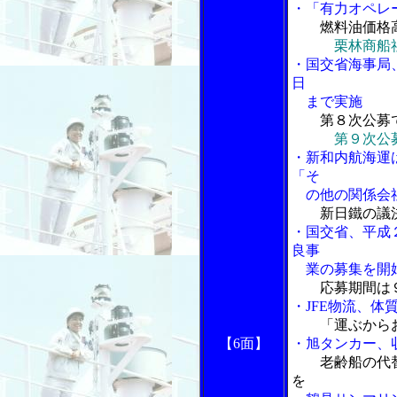
・「有力オペレ
燃料油価格
栗林商船
・国交省海事局
日
まで実施
第８次公募
第９次公
・新和内航海運
「そ
の他の関係会
新日鐵の議
・国交省、平成
良事
業の募集を開
応募期間は
・JFE物流、体
「運ぶから
【6面】
・旭タンカー、
老齢船の代
を