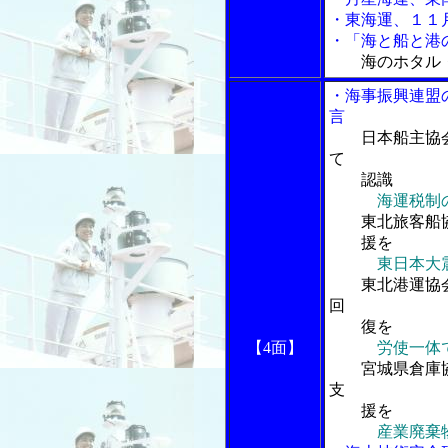
・東海運、１１
・「海と船と港の
海のホタル
・海事振興連盟
言
日本船主協
て
認識
海運税制
東北旅客船協
援を
東日本大
東北港運協会
回
復を
【4面】
労使一体
宮城県倉庫協
支
援を
産業廃棄