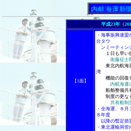
「内航海運新聞」ニ
平成23年（20
・海事振興連盟
台タウ
ンミーティン
１日も早い
衛藤征士
東北内航海運
湾
機能の回復
【1面】
内航海運
船舶整備共有
制度の更なる
共有船制
・全海運、８月
８年度
以降の暫定措置
・東北運輸局管