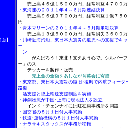
売上高４６億１５００万円、経常利益４７００万
・東海運の２０１１年４～６月期連結決算
売上高９６億９７００万円、経常利益１億７５０
円
・青木マリーンの２０１１年４～６月期単独決算
売上高１３億６０００万円、経常損失３６００万
2面】
・川崎近海汽船、東日本大震災の遺児への支援でキャ
ー
ン
「がんばろう！東北！支えあう心で。シルバーフ
ー」のス
テッカーを製作・販売
売上金の全額をあしなが育英会に寄贈
・東京都、東日本大震災の復旧･復興で内航フィーダ
路復
活支援と陸上輸送支援制度を実施
・神鋼物流が中国･上海に現地法人を設立
インド・チェンナイには駐在員事務所を開設
・国交省の８月１日付人事異動
・鉄道･運輸機構の８月１日付人事異動
・ナラサキスタックスが事務所移転