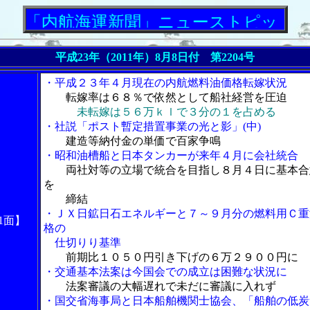
航海運新聞」ニューストピックス
平成23年（2011年）8月8日付 第2204号
・平成２３年４月現在の内航燃料油価格転嫁状況
転嫁率は６８％で依然として船社経営を圧迫
未転嫁は５６万ｋｌで３分の１を占める
・社説「ポスト暫定措置事業の光と影」(中)
建造等納付金の単価で百家争鳴
・昭和油槽船と日本タンカーが来年４月に会社統合
両社対等の立場で統合を目指し８月４日に基本合
を
締結
・ＪＸ日鉱日石エネルギーと７～９月分の燃料用Ｃ重
1面】
格の
仕切りり基準
前期比１０５０円引き下げの６万２９００円に
・交通基本法案は今国会での成立は困難な状況に
法案審議の大幅遅れで未だに審議に入れず
・国交省海事局と日本船舶機関士協会、「船舶の低炭