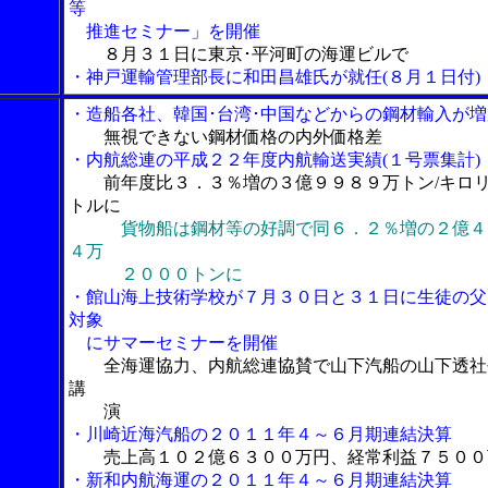
等
推進セミナー」を開催
８月３１日に東京･平河町の海運ビルで
・神戸運輸管理部長に和田昌雄氏が就任(８月１日付)
・造船各社、韓国･台湾･中国などからの鋼材輸入が増
無視できない鋼材価格の内外価格差
・内航総連の平成２２年度内航輸送実績(１号票集計)
前年度比３．３％増の３億９９８９万トン/キロ
トルに
貨物船は鋼材等の好調で同６．２％増の２億４
４万
２０００トンに
・館山海上技術学校が７月３０日と３１日に生徒の父
対象
にサマーセミナーを開催
全海運協力、内航総連協賛で山下汽船の山下透社
講
演
・川崎近海汽船の２０１１年４～６月期連結決算
売上高１０２億６３００万円、経常利益７５００
・新和内航海運の２０１１年４～６月期連結決算