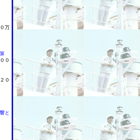
０万
算
００
２０
響と