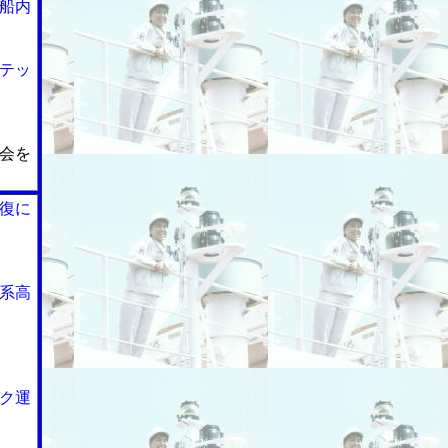
船内
テッ
会を
復に
系高
ク運