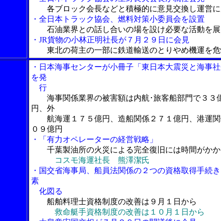
各ブロック会長などと積極的に意見交換し運営に
・全日本トラック協会、燃料対策小委員会を設置
石油業界との話し合いの場を設け必要な活動を展
・JR貨物の小林正明社長が７月２９日に会見
東北の荷主の一部に鉄道輸送のとりやめ機運を危
・日本海事センターが小冊子「東日本大震災と海事社
を発
行
海事関係業界の被害額は内航･旅客船部門で３３
円、外
航海運１７５億円、造船関係２７１億円、港運関
０９億円
・「有力オペレーターの経営戦略」
千葉製油所の火災による完全復旧には時間がかか
コスモ海運社長 熊澤潔氏
・国交省海事局、船員法関係の２つの資格取得手続き
素
化図る
船舶料理士資格制度の改善は９月１日から
救命艇手資格制度の改善は１０月１日から