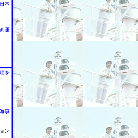
日本
商運
項を
海事
ョン