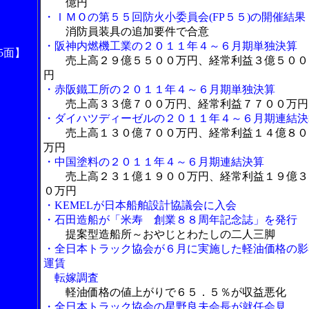
億円
・ＩＭＯの第５５回防火小委員会(FP５５)の開催結果
消防員装具の追加要件で合意
・阪神内燃機工業の２０１１年４～６月期単独決算
5面】
売上高２９億５５００万円、経常利益３億５００
円
・赤阪鐵工所の２０１１年４～６月期単独決算
売上高３３億７００万円、経常利益７７００万円
・ダイハツディーゼルの２０１１年４～６月期連結決
売上高１３０億７００万円、経常利益１４億８０
万円
・中国塗料の２０１１年４～６月期連結決算
売上高２３１億１９００万円、経常利益１９億３
０万円
・KEMELが日本船舶設計協議会に入会
・石田造船が「米寿 創業８８周年記念誌」を発行
提案型造船所～おやじとわたしの二人三脚
・全日本トラック協会が６月に実施した軽油価格の影
運賃
転嫁調査
軽油価格の値上がりで６５．５％が収益悪化
・全日本トラック協会の星野良夫会長が就任会見