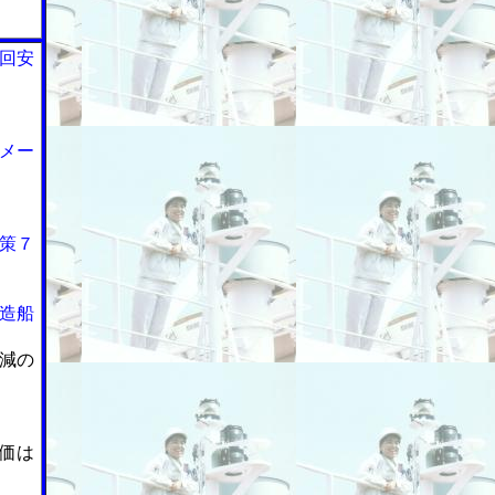
回安
メー
策７
造船
減の
価は