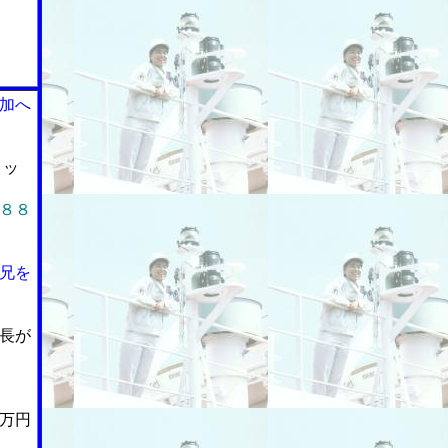
加へ
リッ
８８
兄を
長が
万円