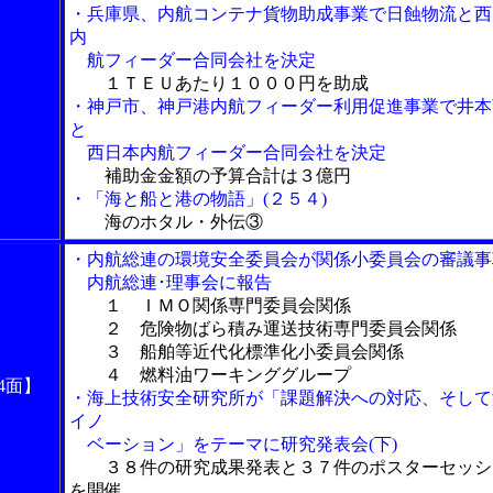
・兵庫県、内航コンテナ貨物助成事業で日蝕物流と西
内
航フィーダー合同会社を決定
１ＴＥＵあたり１０００円を助成
・神戸市、神戸港内航フィーダー利用促進事業で井本
と
西日本内航フィーダー合同会社を決定
補助金金額の予算合計は３億円
・「海と船と港の物語」(２５４)
海のホタル・外伝③
・内航総連の環境安全委員会が関係小委員会の審議事
内航総連･理事会に報告
１ ＩＭＯ関係専門委員会関係
２ 危険物ばら積み運送技術専門委員会関係
３ 船舶等近代化標準化小委員会関係
４ 燃料油ワーキンググループ
4面】
・海上技術安全研究所が「課題解決への対応、そして
イノ
ベーション」をテーマに研究発表会(下)
３８件の研究成果発表と３７件のポスターセッシ
を開催