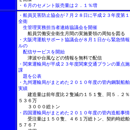
・６月のセメント販売量は２．１％増
・船員災害防止協会が７月２８日に平成２３年度第１
全衛
生管理実務担当者連絡協議会を開催
船員労働安全衛生月間の実施要領の周知を図る
・大阪湾運航サポート協議会が８月１日から緊急情報
ルの
配信サービスを開始
津波や台風などの情報を無料で配信
・関東運輸局が平成２３年度関東交通プランの重点施
課
題を公表
・九州運輸局がまとめた２０１０年度の管内鋼製船舶
実績
建造量は前年度比２隻減の１５１隻、同５．２％
５３６万
３０００総トン
・四国運輸局がまとめた２０１０年度の管内造船事情
受注量は１５０隻、４６１万総トン、契約時総船
５７６７