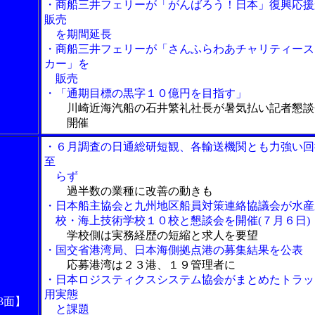
・商船三井フェリーが「がんばろう！日本」復興応援
販売
を期間延長
・商船三井フェリーが「さんふらわあチャリティース
カー」を
販売
・「通期目標の黒字１０億円を目指す」
川崎近海汽船の石井繁礼社長が暑気払い記者懇談
開催
・６月調査の日通総研短観、各輸送機関とも力強い回
至
らず
過半数の業種に改善の動きも
・日本船主協会と九州地区船員対策連絡協議会が水産
校・海上技術学校１０校と懇談会を開催(７月６日)
学校側は実務経歴の短縮と求人を要望
・国交省港湾局、日本海側拠点港の募集結果を公表
応募港湾は２３港、１９管理者に
・日本ロジスティクスシステム協会がまとめたトラッ
用実態
3面】
と課題