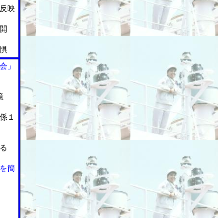
反映
開
惧
会」
億
係１
る
を簡