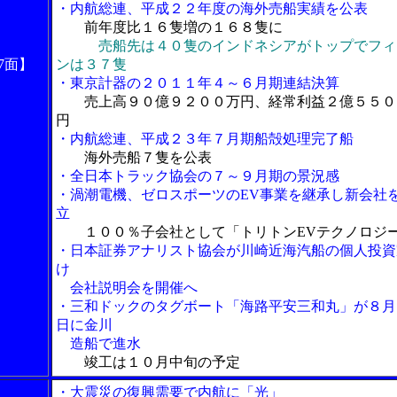
・内航総連、平成２２年度の海外売船実績を公表
前年度比１６隻増の１６８隻に
売船先は４０隻のインドネシアがトップでフィ
7面】
ンは３７隻
・東京計器の２０１１年４～６月期連結決算
売上高９０億９２００万円、経常利益２億５５０
円
・内航総連、平成２３年７月期船殻処理完了船
海外売船７隻を公表
・全日本トラック協会の７～９月期の景況感
・渦潮電機、ゼロスポーツのEV事業を継承し新会社
立
１００％子会社として「トリトンEVテクノロジ
・日本証券アナリスト協会が川崎近海汽船の個人投資
け
会社説明会を開催へ
・三和ドックのタグボート「海路平安三和丸」が８月
日に金川
造船で進水
竣工は１０月中旬の予定
・大震災の復興需要で内航に「光」