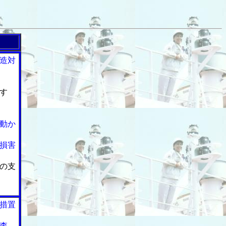
造対
す
動か
損害
の支
措置
査