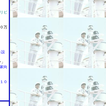
リピ
０万
を設
ー」
家向
１０