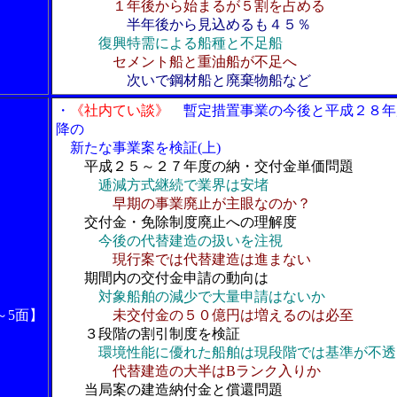
１年後から始まるが５割を占める
半年後から見込めるも４５％
復興特需による船種と不足船
セメント船と重油船が不足へ
次いで鋼材船と廃棄物船など
・
《社内てい談》
暫定措置事業の今後と平成２８年
降の
新たな事業案を検証(上)
平成２５～２７年度の納・交付金単価問題
逓減方式継続で業界は安堵
早期の事業廃止が主眼なのか？
交付金・免除制度廃止への理解度
今後の代替建造の扱いを注視
現行案では代替建造は進まない
期間内の交付金申請の動向は
対象船舶の減少で大量申請はないか
～5面】
未交付金の５０億円は増えるのは必至
３段階の割引制度を検証
環境性能に優れた船舶は現段階では基準が不透
代替建造の大半はBランク入りか
当局案の建造納付金と償還問題