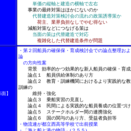
単価の縦軸と建造の横軸で左右
事業の最終対策はほかにないのか
代替建造対策検討会の流れの政策誘導策か
荷主、業界負担なしでやむ得ない
減船対策などにつなげる策は
当面の策は代替建造で対応
複雑化した代替建造条件が問題
・第２回船員の確保保・育成検討会での論点整理およ
論
の方向性案
背景 効率的かつ効果的な新人船員の確保・育成
論点１ 船員供給体制のあり方
論点２ 教育・訓練機関におけるより実践的な教
訓練の
5面】
維持・強化
論点３ 乗船実習の見直し
論点４ 民間による実践的な船員養成の位置づけ
論点５ ステークホルダー間の連携強化
論点６ 国の関与のあり方、受益者負担等
・物流連が都立西高等学校で出前授業
・「海と船と港の物語」(２５５)