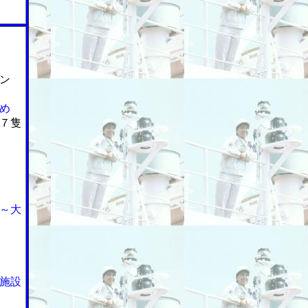
ン
め
７隻
～大
施設