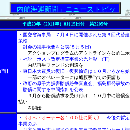
航海運新聞」ニューストピックス
平成23年（2011年）8月15日付 第2205号
・国交省海事局、７月４日に開催された第６回代替建
策検
討会の議事概要を公表(８月５日)
アクションプログラムのアウトラインを公的に示
・社説「ポスト暫定措置事業の光と影」(下)
内航再生ファンドの創設を
1面】
・東日本大震災の復旧・復興輸送は１０月ごろから始
一部のオペレーターには船腹手当ての要請も
・政府の原子力損害賠償紛争審査会、福島原発事故の
賠償に関する中間指針を公表
９月から賠償請求を受け付け、１０月中に賠償金
払い
を開始
・
《オペ・オーナー各１００社に聞く》
今後の暫定
事業のあ
り方と東日本大震災の復興需要で緊急アンケート調