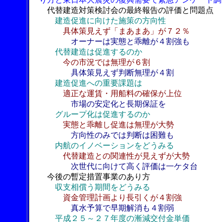
代替建造対策検討会の最終報告の評価と問題点
建造促進に向けた施策の方向性
具体策見えず「まあまあ」が７２％
オーナーは実態と乖離が４割強も
代替建造は促進するのか
今の市況では無理が６割
具体策見えず判断無理が４割
建造促進への重要課題は
適正な運賃・用船料の確保が上位
市場の安定化と長期保証を
グループ化は促進するのか
実態と乖離し促進は無理が大勢
方向性のみでは判断は困難も
内航のイノベーションをどうみる
代替建造との関連性が見えずが大勢
次世代に向けて高く評価は一ケタ台
今後の暫定措置事業のあり方
収支相償う期間をどうみる
資金管理計画より長引くが４割強
真水予算で早期解消も４割弱
平成２５～２７年度の漸減交付金単価