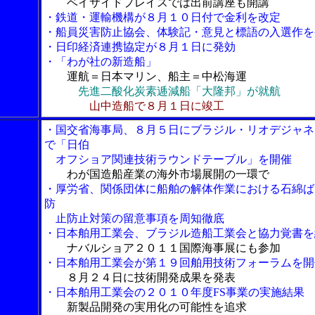
ベイサイドプレイスでは出前講座も開講
・鉄道・運輸機構が８月１０日付で金利を改定
・船員災害防止協会、体験記・意見と標語の入選作を
・日印経済連携協定が８月１日に発効
・「わが社の新造船」
運航＝日本マリン、船主＝中松海運
先進二酸化炭素逓減船「大隆邦」が就航
山中造船で８月１日に竣工
・国交省海事局、８月５日にブラジル・リオデジャネ
で「日伯
オフショア関連技術ラウンドテーブル」を開催
わが国造船産業の海外市場展開の一環で
・厚労省、関係団体に船舶の解体作業における石綿ば
防
止防止対策の留意事項を周知徹底
・日本舶用工業会、ブラジル造船工業会と協力覚書を
ナバルショア２０１１国際海事展にも参加
・日本舶用工業会が第１９回舶用技術フォーラムを開
８月２４日に技術開発成果を発表
・日本舶用工業会の２０１０年度FS事業の実施結果
新製品開発の実用化の可能性を追求