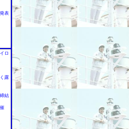
発表
イロ
く露
締結
催