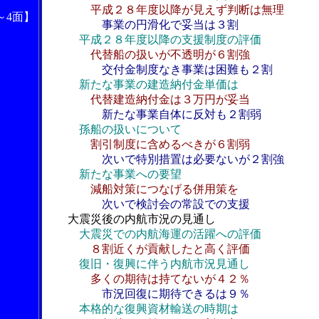
平成２８年度以降が見えず判断は無理
～4面】
事業の円滑化で妥当は３割
平成２８年度以降の支援制度の評価
代替船の扱いが不透明が６割強
交付金制度なき事業は困難も２割
新たな事業の建造納付金単価は
代替建造納付金は３万円が妥当
新たな事業自体に反対も２割弱
孫船の扱いについて
割引制度に含めるべきが６割弱
次いで特別措置は必要ないが２割強
新たな事業への要望
減船対策につなげる併用策を
次いで検討会の常設での支援
大震災後の内航市況の見通し
大震災での内航海運の活躍への評価
８割近くが貢献したと高く評価
復旧・復興に伴う内航市況見通し
多くの期待は持てないが４２％
市況回復に期待できるは９％
本格的な復興資材輸送の時期は