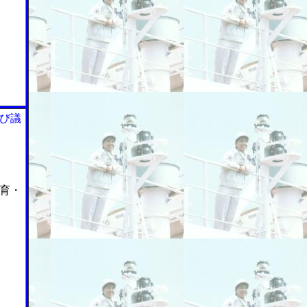
び議
育・