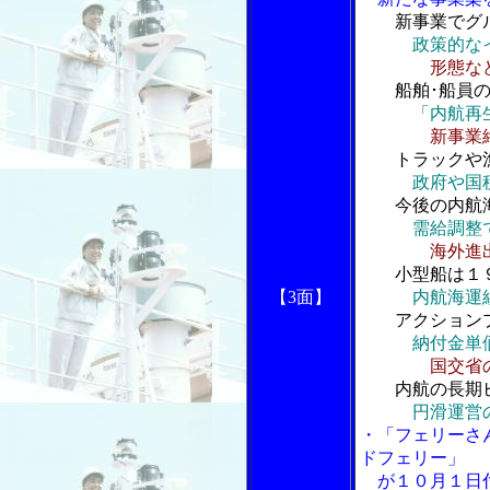
新事業でグ
政策的な
形態な
船舶･船員の
「内航再
新事業
トラックや漁
政府や国
今後の内航海
需給調整
海外進
小型船は１９
【3面】
内航海運
アクションプ
納付金単
国交省
内航の長期ビ
円滑運営
・「フェリーさ
ドフェリー」
が１０月１日