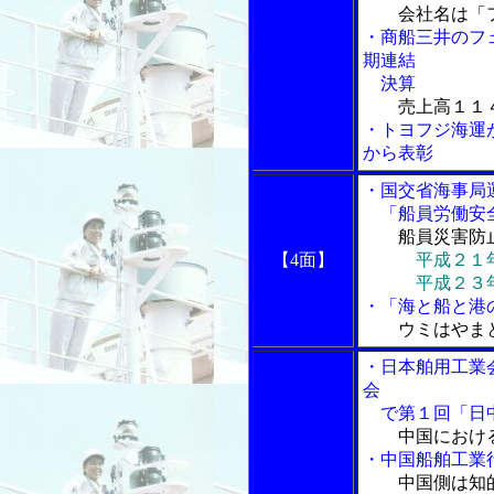
会社名は「
・商船三井のフ
期連結
決算
売上高１１
・トヨフジ海運
から表彰
・国交省海事局
「船員労働安全
船員災害防
【4面】
平成２１
平成２３年度
・「海と船と港の
ウミはやま
・日本舶用工業
会
で第１回「日中
中国におけ
・中国船舶工業
中国側は知