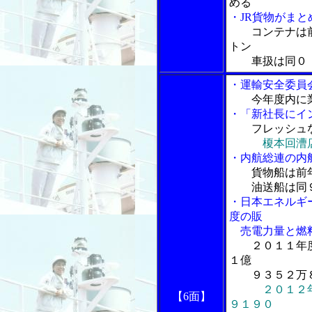
める
・JR貨物がま
コンテナは
トン
車扱は同０．
・運輸安全委員
今年度内に
・「新社長にイ
フレッシュ
榎本回漕
・内航総連の内
貨物船は前
油送船は同９
・日本エネルギ
度の販
売電力量と燃料
２０１１年
１億
９３５２万８
２０１２
【6面】
９１９０