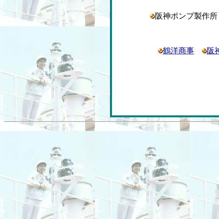
阪神ポンプ製作
鶴洋商事
阪