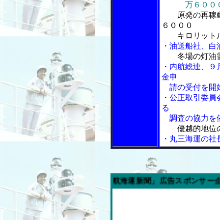
万６０００
原発の再稼
６０００
キロリット
・油送船社、白
冬場の灯油
・内航総連、９
金申
請の受付を開
・公正取引委員
る
調査の協力を
優越的地位
・丸三海運の社
今週の「内航海運新聞」広告スポンサー企業