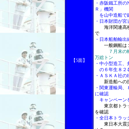
・赤阪鐵工所の
Ｒ」機関
を山中造船で建
・日本財団が宮
海洋関連高校
で
・日本船舶輸出
一般鋼船は
７月末の
万総トン
【5面】
・中小型造工、
の６年生８２
・ＡＳＫＡ社の
新造船への
・関東運輸局、
に確認
キャンペーン
東京都トラ
を確認
・全日本トラッ
東日本大震