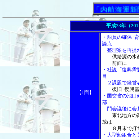
「内航海運新聞」ニ
平成23年（20
・船員の確保･
論点
整理案を再提
供給源の水
前面に
・社説「復興需
目
２課題で経営者
復旧･復興
【1面】
・国交省の池口
部
門会議後に会
東北地方の
放は
８月末で打ち
・大型船組合と