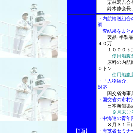
栗林宏吉会
鈴木修会長、
・内航輸送組合
調
査結果をまと
製品･半製
４０万
１０００ト
使用船腹
原料の内航
０トン
使用船腹
・「人物紹介」
対応
国交省海事
・国交省の市村
日本海側拠
９月末ご
・中海連の青年
８月３１日
【2面】
・海技者セミナ