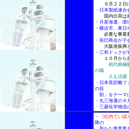
９月２２日
・日本製紙連合
国内出荷は
・月星海運、環
・横浜市、東日
必要な事業
・辰巳商会が子
大阪港振興
・三和ドックが
１０月から
初代南極
の職
人も活躍
・日本長距離フ
の役
割」をテーマに
・丸三海運の９
・三菱化学物流
・
《社内てい談
降の
新たな事業案を