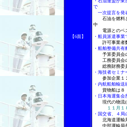
・石油連盟が東
で
一次提言を発
石油を燃料
中
電源とのベス
【6面】
・船員派遣事業
許可事業者
・船舶整備共有
予算委員会
工務委員会の
総務財務委員
・海技者セミナ
参加企業１
・内航船舶輸送
貨物船は８
・日本海運集会
現代の物流
１１月１
・国交省、４局
北海道運輸
中部運輸局長