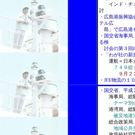
インド・チ
討
・広島港振興協
テル広
島」で広島港
・国交省海事局
る検
討会の第３回内
・「わが社の新
運航＝日本
７４９総
９月２
・JFE物流の１
・国交省、平成
海事局、総
テーマ別
港湾局、総額
被災地港湾の
総合政策局、
地域公共
政策統括官関