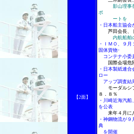
影山理事
ポ
ートを
・日本船主協会
芦田会長、
内航船舶
・ＩＭＯ、９月
固体貨物･
コンテナ小委員会
国際会場危険
・日本製紙連合
ロー
アップ調査結
モーダルシ
８．８％
【2面】
・川崎近海汽船
を公表
来年４月に
・神鋼物流が９
典
を開催