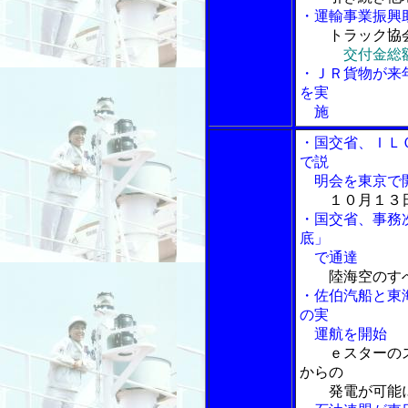
・運輸事業振興
トラック協
交付金総
・ＪＲ貨物が来
を実
施
・国交省、ＩＬ
で説
明会を東京で開
１０月１３
・国交省、事務
底」
で通達
陸海空のす
・佐伯汽船と東
の実
運航を開始
ｅスターの
からの
発電が可能