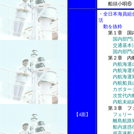
船頭小唄⑥
・全日本海員組
活
動を抜粋
第１章 国
国内部門
交通基本法
国内部門の
第２章 内
内航海運
内航海運事
内航海運
内航船員の
カボタージュ
次世代内航船
内航未組織
第３章 フェ
【4面】
フェリー
離島航路
船内迷惑行
超高速船と鯨