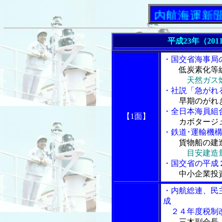
「内航海運新聞」ニュ
平成23年（201
・国交省海事局
低炭素化等
天然ガス
・社説「急がれ
早期のがれ
・全日本海員組
【1面】
カボタージ
・鉄道･運輸機
貨物船の建
目安建造
・国交省の平成
中小企業投
・内航総連、民
成
２４年度税制
三木副会長