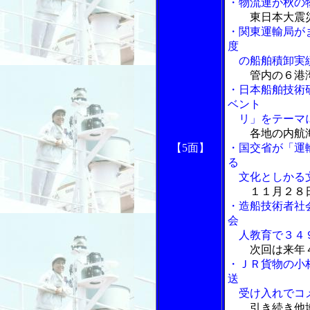
・物流連が秋の
東日本大震
・関東運輸局が
度
の船舶積卸実
管内の６港
・日本船舶技術
ベント
リ」をテーマに
各地の内航
【5面】
・国交省が「運
る
文化としかる
１１月２８
・造船技術者社
会
人教育で３４
次回は来年
・ＪＲ貨物の小
送
受け入れでコ
引き続き他