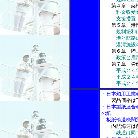
第４章 架
料金収受
支援措置
第５章 港
規制緩和
港と航路の
港湾施設の
第６章 陸
政策と雇
第７章 労働
平成２４
平成２４年度
平成２４年度
・日本舶用工業
製品価格は
・日本製紙連合
の紙･
板紙輸送機関別
内航海運は前
鉄道は同