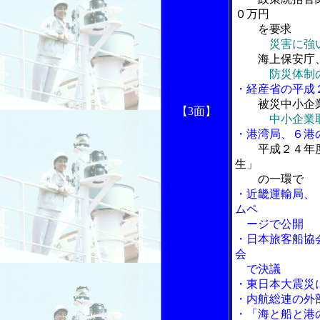
０万円
を要求
災害に強
海上保安庁、
防災体制
・経産省の平成
被災中小企
【3面】
中小企業
・港湾局、６港
平成２４年
生」
の一環で
・近畿運輸局、
ムペ
ージで公開
・日本旅客船協
会
で決議
・東日本大震災
・内航総連の外
・「海と船と港の