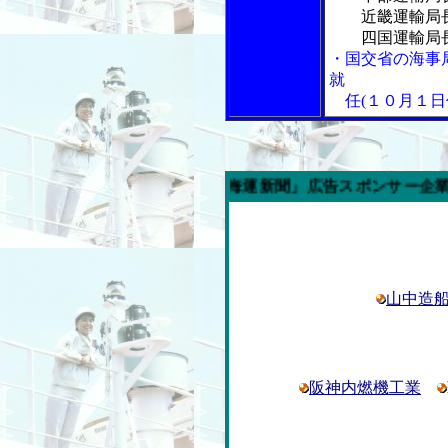
近畿運輸局長
四国運輸局長
・国交省の海事
就
任(１０月１日
今週の「内航海運新聞」広告スポンサー企業
山中造
阪神内燃機工業