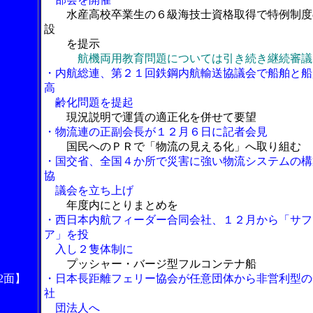
水産高校卒業生の６級海技士資格取得で特例制度
設
を提示
航機両用教育問題については引き続き継続審議
・内航総連、第２１回鉄鋼内航輸送協議会で船舶と船
高
齢化問題を提起
現況説明で運賃の適正化を併せて要望
・物流連の正副会長が１２月６日に記者会見
国民へのＰＲで「物流の見える化」へ取り組む
・国交省、全国４か所で災害に強い物流システムの構
協
議会を立ち上げ
年度内にとりまとめを
・西日本内航フィーダー合同会社、１２月から「サフ
ア」を投
入し２隻体制に
プッシャー・バージ型フルコンテナ船
2面】
・日本長距離フェリー協会が任意団体から非営利型の
社
団法人へ