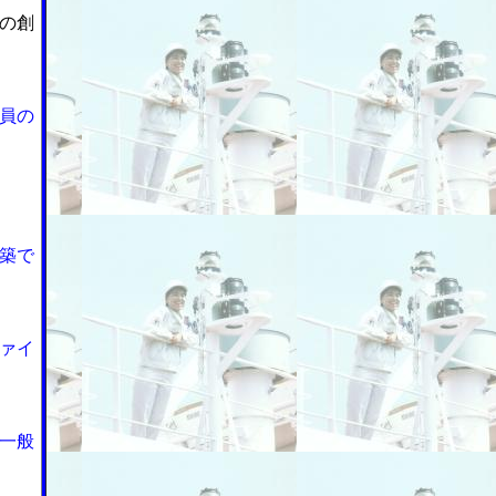
の創
員の
築で
ァイ
一般