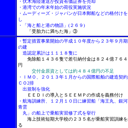
・伏木海陸運送が投資有価証券を売却
・港湾での年末年始の荷役実施状況
・ムーディーズ・ジャパンが日本郵船などの格付けを
し
・「海と船と港の物語」(２６９)
「受胎力に満ちた海」③
・暫定措置事業開始の平成１０年度から２３年９月期
の建
造認定累計は１１１８隻に
免除船１４３６隻で差引納付金は８２４億７６４
円
交付金原資としては約４８４億円の不足
・ＩＭＯ、２０１３年１月からの国際船舶の建造契約
ＣＯ2排
出規制を強化
ＥＥＤＩの導入とＳＥＥＭＰの作成を義務付け
・航海訓練所、１２月１０日に練習船「海王丸、銀河
青雲
丸」の船上で乗船実習修了式を挙行
海上技術短期大学校の２３５名が乗船実習訓練を
る