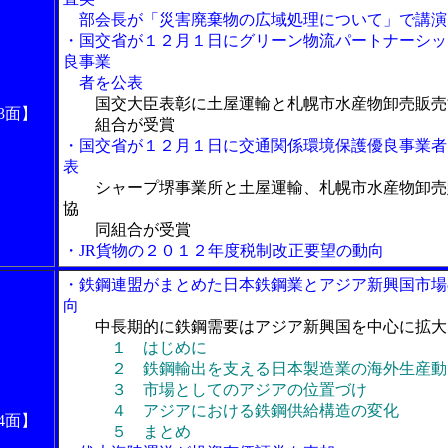
部会長が「災害廃棄物の広域処理について」で講演
・国交省が１２月１日にグリーン物流パートナーシッ
良事業
者を公表
国交大臣表彰に土屋運輸と札幌市水産物卸売販売
3面】
組合が受賞
・国交省が１２月１日に交通関係環境保護優良事業者
表
シャープ堺事業所と土屋運輸、札幌市水産物卸売
協
同組合が受賞
・JR貨物の２０１２年度税制改正要望の動向
・鉄鋼連盟がまとめた日本鉄鋼業とアジア新興国市場
向
中長期的に鉄鋼需要はアジア新興国を中心に拡大
１ はじめに
２ 鉄鋼輸出を支える日本製造業の海外生産動
３ 市場としてのアジアの位置づけ
４ アジアにおける鉄鋼供給構造の変化
4面】
５ まとめ