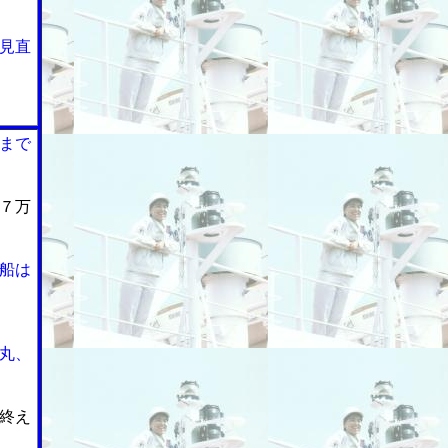
見直
まで
７万
船は
丸、
終え