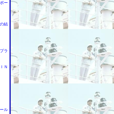
ポー
の結
プラ
ＩＮ
ール