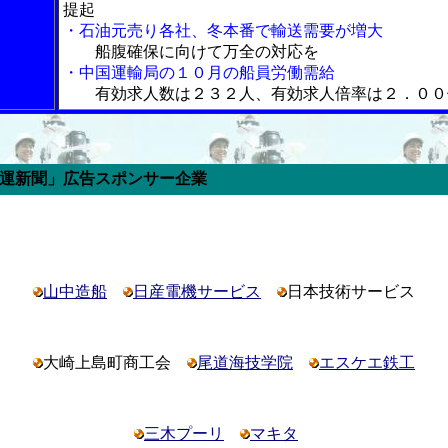
提起
・石油元売り各社、冬本番で輸送需要が増大
船腹確保に向けて万全の対応を
・中国運輸局の１０月の船員労働需給
有効求人数は２３２人、有効求人倍率は２．００
ポンサー企業
山中造船
日産電機サービス
日本技術サービス
大崎上島町商工会
尾道海技学院
エスケエ鉄工
三木プーリ
マキタ