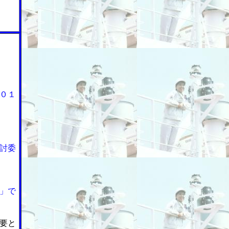
０１
討委
」で
要と