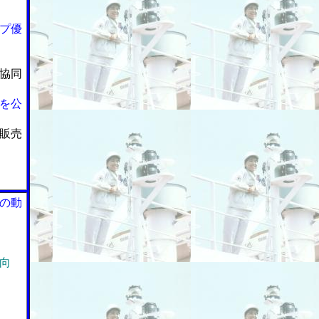
プ優
協同
を公
販売
の動
向