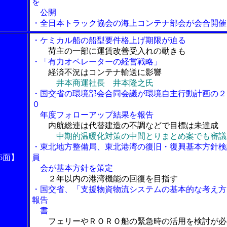
を
公開
・全日本トラック協会の海上コンテナ部会が会合開催
・ケミカル船の船型要件格上げ期限が迫る
荷主の一部に運賃改善受入れの動きも
・「有力オペレーターの経営戦略」
経済不況はコンテナ輸送に影響
井本商運社長 井本隆之氏
・国交省の環境部会合同会議が環境自主行動計画の２
０
年度フォローアップ結果を報告
内航総連は代替建造の不調などで目標は未達成
中期的温暖化対策の中間とりまとめ案でも審議
・東北地方整備局、東北港湾の復旧・復興基本方針検
6面】
員
会が基本方針を策定
２年以内の港湾機能の回復を目指す
・国交省、「支援物資物流システムの基本的な考え方
報告
書
フェリーやＲＯＲＯ船の緊急時の活用を検討が必