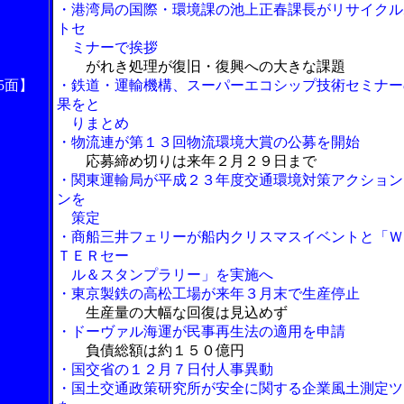
・港湾局の国際・環境課の池上正春課長がリサイクル
トセ
ミナーで挨拶
がれき処理が復旧・復興への大きな課題
5面】
・鉄道・運輸機構、スーパーエコシップ技術セミナー
果をと
りまとめ
・物流連が第１３回物流環境大賞の公募を開始
応募締め切りは来年２月２９日まで
・関東運輸局が平成２３年度交通環境対策アクション
ンを
策定
・商船三井フェリーが船内クリスマスイベントと「Ｗ
ＴＥＲセー
ル＆スタンプラリー」を実施へ
・東京製鉄の高松工場が来年３月末で生産停止
生産量の大幅な回復は見込めず
・ドーヴァル海運が民事再生法の適用を申請
負債総額は約１５０億円
・国交省の１２月７日付人事異動
・国土交通政策研究所が安全に関する企業風土測定ツ