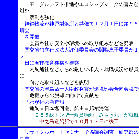
モーダルシフト推進やエコシップマークの普及な
対外
活動も強化
・神鋼物流が神戸製鋼所と共催で１２月１日に第９５
鋼会
を開催
会員各社が安全や環境への取り組みなどを発表
・国交省独立行政法人評価委員会の関梨恵子委員が１
２
日に海技教育機構を視察
内航船社などからの厳しい求人・就職状況や船員
に
向けた取り組みなどを説明
・国交省の津島恭一大臣政務官が環境部会合同会議で
危機からの脱却に向けて貢献を
・「わが社の新造船」
運航＝日本塩回送、船主＝邦祐海運
２８５総トン型一般貨物船「みさき丸」が就航
中之島造船所で１０月１７日に竣工
・リサイクルポートセミナーで協議会調査・研究部の
直美