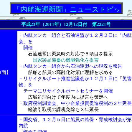
内航海運新聞」ニューストピックス
平成23年（2011年）12月12日付 第2221号
・内航タンカー組合と石油連盟が１２月２日に「内航
会」を
開催
石油連盟は緊急時の対応で５項目を提示
国家製品備蓄の機能強化を提言
・内航タンカー組合から石油連盟への現況を報告
1面】
船舶と船員の高齢化対策に理解を求める
・リサイクルポート推進協議会が１２月１日に「災害
物」を
テーマにリサイクルポートセミナーを開催
広域処理向けて年度内に提言を策定へ
・政府税制調査会、中小企業投資促進税制の２年延長
軽油引取税の課税免除も３年延長
・国交省、１２月５日に船員の確保・育成検討会が第
内航
部会を開催