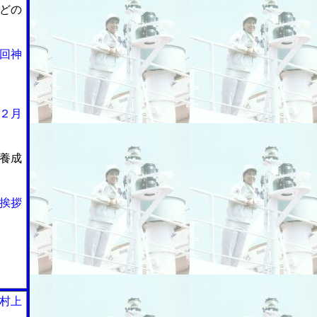
どの
回神
２月
養成
挨拶
村上