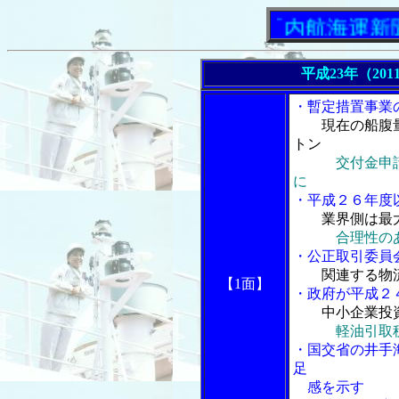
「内航海運新聞」ニ
平成23年（201
・暫定措置事業
現在の船腹
トン
交付金申
に
・平成２６年度
業界側は最
合理性の
・公正取引委員
関連する物
【1面】
・政府が平成２
中小企業投
軽油引取
・国交省の井手
足
感を示す