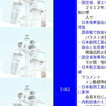
・国交省、省エ
２０１２年
制の導
入で
・日本海事協会
理装
置搭載で技術
バラスト水
・日本舶用工業
協会と合意書
模倣品防止
・国交省海事局
９か国・地
・日本船主協会
綱
でコメント
トン数標準
・日本舶用工業
【5面】
に参加
会員８社に
・内航総連の１