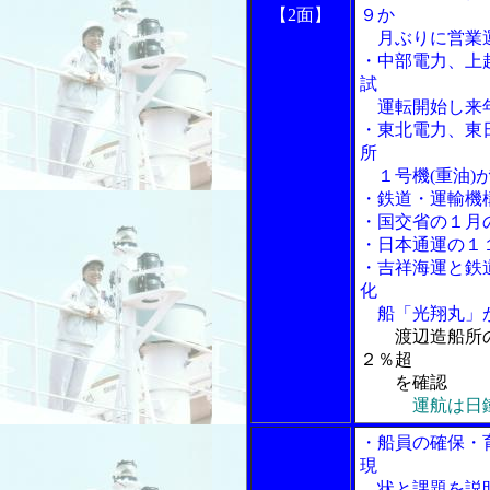
【2面】
９か
月ぶりに営業
・中部電力、上
試
運転開始し来年
・東北電力、東
所
１号機(重油)
・鉄道・運輸機
・国交省の１月
・日本通運の１
・吉祥海運と鉄
化
船「光翔丸」
渡辺造船所
２％超
を確認
運航は日
・船員の確保・
現
状と課題を説