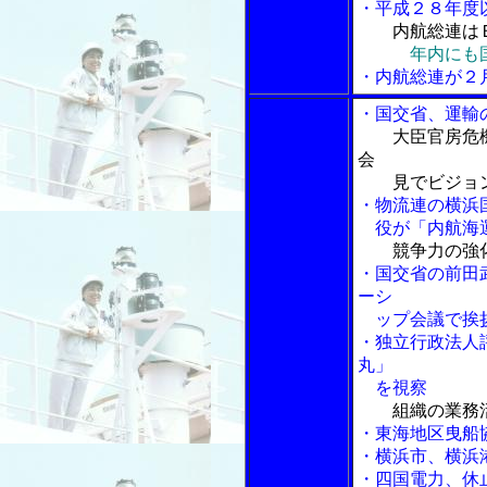
・平成２８年度
内航総連は
年内にも
・内航総連が２
・国交省、運輸
大臣官房危
会
見でビジョン
・物流連の横浜
役が「内航海運
競争力の強化
・国交省の前田
ーシ
ップ会議で挨
・独立行政法人
丸」
を視察
組織の業務
・東海地区曳船
・横浜市、横浜
・四国電力、休