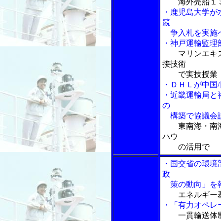
海外売船１
・鹿児島大学が
競
争入札を実施
・神戸運輸監理
マリンエキス
接技術
で実技授業
・ＤＨＬが中国
・近畿運輸局と
の
構築で協議会
東南海・南
ハウ
の活用で
・国交省の環境
政
策の動向」を
エネルギー
・「有力オペレ
一貫輸送体