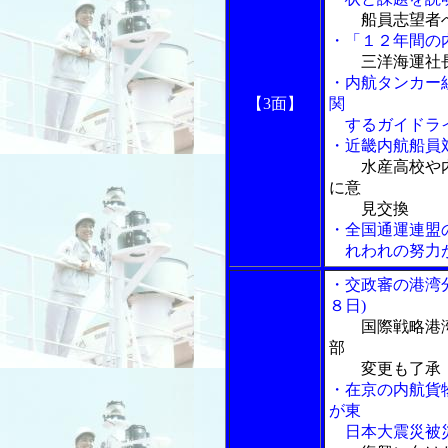
船員志望者
・「１２年間の
三洋海運社
・内航タンカー
【3面】
関
するガイドライ
・近畿内航船員
水産高校や
に意
見交換
・全国通運連盟
れわれの努力
・交政審の港湾
８日)
国際戦略港
部
変更も了承
・在京の内航貨
が東
日本大震災被災