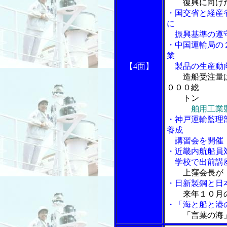
復興に向け
・国交省と経産
に
振興基準の遵
・中国運輸局の
業
【4面】
製品の生産動
造船受注量
０００総
トン
舶用工業
・神戸運輸監理
養成
講習会を開催
・近畿内航船員
学校で出前講
上窪会長が
・日新製鋼と日
来年１０月
・「海と船と港の
「言葉の海