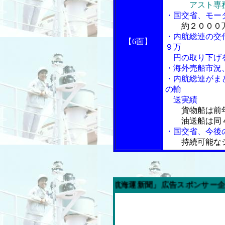
アスト専
・国交省、モー
約２０００
・内航総連の交
【6面】
９万
円の取り下げ
・海外売船市況
・内航総連がま
の輸
送実績
貨物船は前
油送船は同４
・国交省、今後
持続可能な
今週の「内航海運新聞」広告スポンサー企業