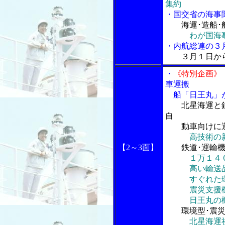
集約
・国交省の海事
海運･造船
わが国海
・内航総連の３
３月１日か
・
《特別企画》
車運搬
船「日王丸」
北星海運と
自
動車向けに
高技術の
【2～3面】
鉄道･運輸
１万１４
高い輸送品
すぐれた環
震災支援
日王丸の
環境型･震
北星海運