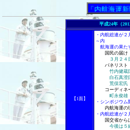
「内航海運新聞」ニ
平成24年（20
・内航総連が２
～内
航海運の果たす
国民の届け
３月２４
パネリスト
竹内健蔵
白石真澄氏（
荒俣宏氏（作
コーディネ
町永俊雄
【1面】
・シンポジウム
内航海運の
・内航総連が２
国交省から
今後は５