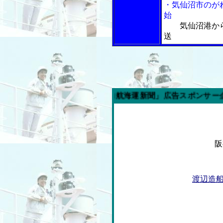
・気仙沼市のが
始
気仙沼港か
送
今週の「内航海運新聞」広告スポンサー企業
阪
渡辺造