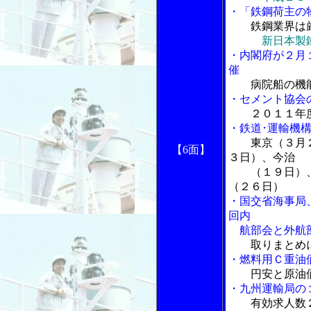
・「鉄鋼荷主の
鉄鋼業界は
新日本製
・内閣府が２月
催
病院船の機
・セメント協会
２０１１年
・鉄道･運輸機
東京（３月
【6面】
３日）、今治
（１９日）、
（２６日）
・国交省海事局
回内
航部会と外航
取りまとめ
・燃料用Ｃ重油
円安と原油
・九州運輸局の
有効求人数