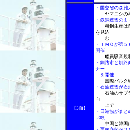
・国交省の森雅
ヤマニシの
・鉄鋼連盟の１
粗鋼生産は
を見込
む
・ＩＭＯが第５
開催
船員騒音規
・釧路市と釧路
ナー
を開催
国際バルク
・石油連盟が石
石油のサプ
向
上で
【3面】
・日港協がまと
比較
中国と韓国
・栗林商船が２