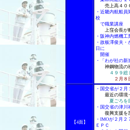
売上高４０
・近畿内航船員
校
で職業講座
上窪会長が
・阪神内燃機工
・故板澤俊夫・
日に
開催
・「わが社の新
神鋼物流の
４９９総
２月８
・国交省が２月
最近の環境
夏ごろを
・国交省の津川
復興支援を
・IMOが２月
【4面】
ＥＰＣ