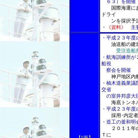
６３）を開催
国際海運に
ドライ
ンを採択予
・
《資料》
主要
・平成２３年度
油送船の建
受注造船
・航海訓練所が
船視
察会を開催
神戸地区内
・柚木道義衆議
交省
の室井邦彦大
海底トンネ
・平成２３年度
採用･内定
・造工の釜和明
２０１１年
Ｔに
【5面】