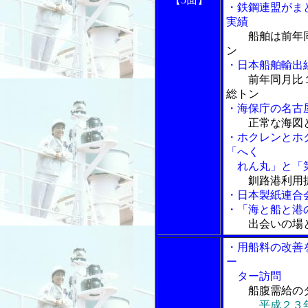
・鉄鋼連盟がま
実績
船舶は前年
ン
・日本船舶輸出
前年同月比
総トン
・海保庁の名古
正常な海図
・ホクレンとホ
「へく
れん丸」と「第
釧路港利用
・日本製紙連合
・「海と船と港の
出会いの場
・用船料の改善
ー
ター訪問
船腹需給の
平成２３