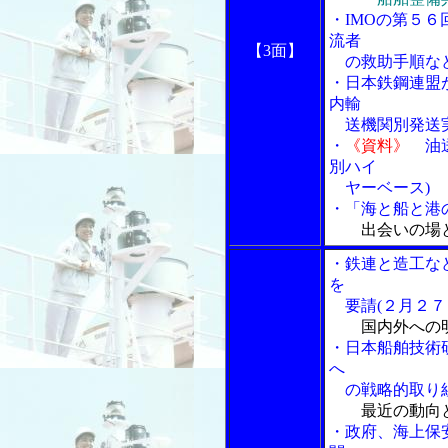
・IMOの第５６
流者
【3面】
の救助手順な
・日本鉄鋼連盟
内輸
送機関別発送
・
《資料》
油送
別ハイ
ヤーベース)
・「海と船と港の
出会いの場
・鉄連と造工な
を
要請(２月２７
国内外への
・日本船舶技術
へ
の戦略的取り組
最近の動向
・政府、海上保