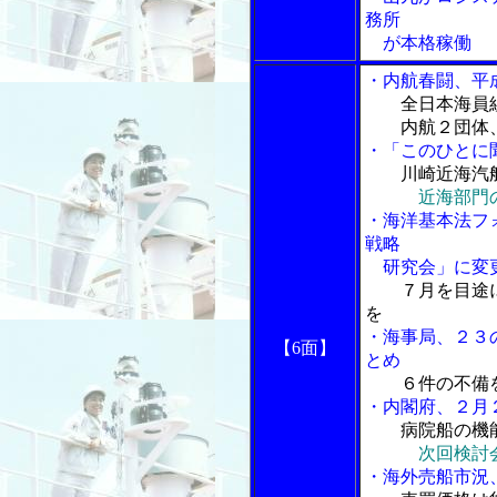
務所
が本格稼働
・内航春闘、平
全日本海員
内航２団体、
・「このひとに
川崎近海汽
近海部門
・海洋基本法フ
戦略
研究会」に変
７月を目途
を
・海事局、２３
【6面】
とめ
６件の不備
・内閣府、２月
病院船の機
次回検討
・海外売船市況