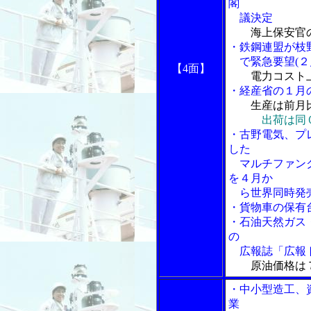
閣
議決定
海上保安官
・鉄鋼連盟が枝
で緊急要望(２
【4面】
電力コスト
・経産省の１月
生産は前月
出荷は同
・古野電気、プ
した
マルチファンクショ
を４月か
ら世界同時発
・貨物車の保有
・石油天然ガス
の
広報誌「広報
原油価格は
・中小型造工、
業