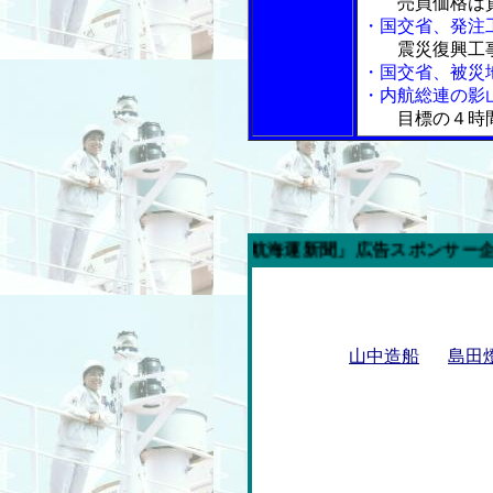
売買価格は
・国交省、発注
震災復興工
・国交省、被災
・内航総連の影
目標の４時
今週の「内航海運新聞」広告スポンサー企業
山中造船
島田