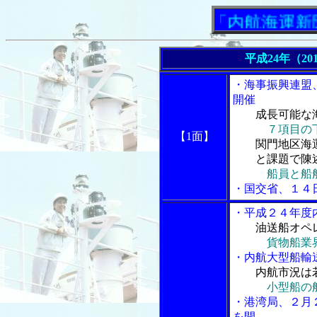
「内航海運新聞」ニ
平成24年（20
・海事振興連盟
開催
成長可能な
７項目の
【1面】
関門地区海運
と課題で陳
船員と船
・国交省、１４
・平成２４年度
油送船オペ
貨物船業
・内航大型船輸
内航市況は
小型船の
・港湾局、２月
を開