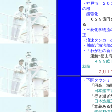
・神戸市、２０
の機
能強化
６２９億円
る
・三菱化学物流
正
・浪速タンカー
・川崎近海汽船
・「わが社の新
運航=徳山
４９９総
就航
２月１
・下関タウンミ
「円高、海
日本船主
「行き過ぎた
日本造船
「意義ある共
船舶整備