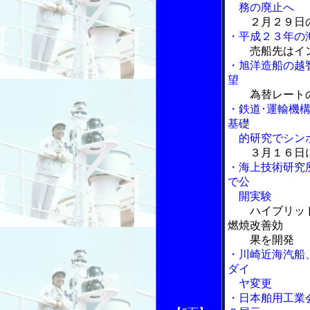
務の廃止へ
２月２９日
・平成２３年の
売船先はイ
・旭洋造船の越
望
為替レート
・鉄道･運輸機
基礎
的研究でシン
３月１６日
・海上技術研究
で公
開実験
ハイブリッド
燃焼改善効
果を開発
・川崎近海汽船
ダイ
ヤ変更
・日本舶用工業