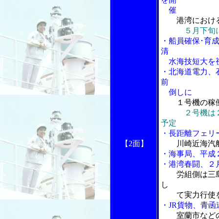
催
港湾におけ
５月下旬
・船員確保･育
清
水海技短大を
・北海道電力、
前
倒しに
１号機の稼
２号機は
予定
・長距離フェリ
【2面】
川崎近海汽
・海事局、平成
・港湾春闘、２
労組側は三
し
て実力行使
・JR貨物、青
室蘭市など