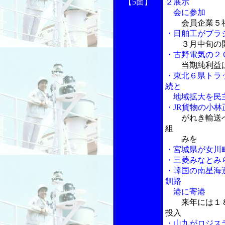
【5面】
２展示
会に参加
会員企業５
・日舶工がブラ
３月中旬の
・古野電気の２
当期純利益
・東北６県トラ
続と
地域拡大を民主
・JR貨物の小林
がれき輸送
組
みを
・宮城県が女川
・三菱みなとみ
・韓国の南星海
釧路
港に寄港
来年には１
投入
・山九がロジス