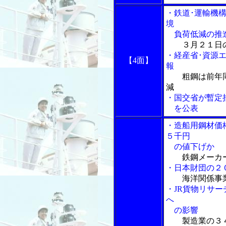
・鉄道･運輸機
境
負荷低減の推
３月２１日
・経産省･資源
【4面】
報
粗鋼は前年
減
・国交省が暫定
を公表
・造船用鋼材価
５千円
の値下げか
鉄鋼メーカ
・日本財団の２
海洋関係事
・JR貨物リサ
へ
の影響
製造業の３