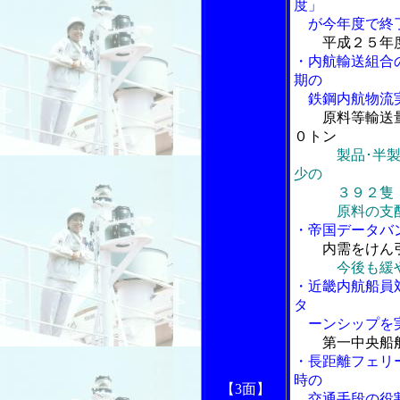
度」
が今年度で終
平成２５年
・内航輸送組合
期の
鉄鋼内航物流
原料等輸送
０トン
製品･半
少の
３９２隻
原料の支配化
・帝国データバ
内需をけん
今後も緩
・近畿内航船員
タ
ーンシップを
第一中央船
・長距離フェリ
時の
【3面】
交通手段の役割