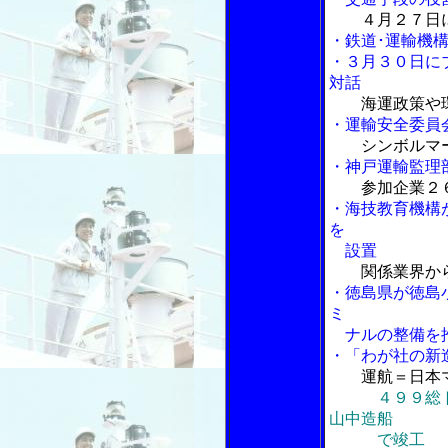
４月２７日
・鉄道･運輸機
・３月３０日に
対話
海運政策や
・運輸安全委員
シンボルマ
・神戸運輸監理
参加企業２
・海技教育機構
を
設置
関係業界か
・徳島県が徳島
ミ
ナルの整備を
・「わが社の新
運航＝日本
４９９総
山中造船
で竣工