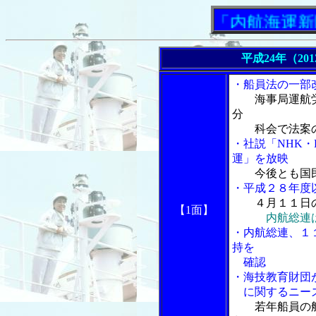
「内航海運新聞」ニ
平成24年（20
・船員法の一部
海事局運航
分
科会で法案の
・社説「NHK
運」を放映
今後とも国
・平成２８年度
４月１１日
【1面】
内航総連
・内航総連、１
持を
確認
・海技教育財団
に関するニー
若年船員の