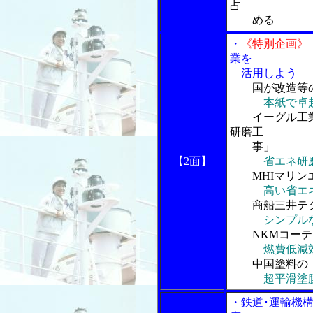
占
める
・
《特別企画》
業を
活用しよう
国が改造等
本紙で卓
イーグル工
研磨工
事」
【2面】
省エネ研
MHIマリ
高い省エ
商船三井テ
シンプル
NKMコーテ
燃費低減
中国塗料の
超平滑塗
・鉄道･運輸機