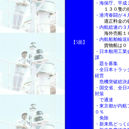
・海保庁、平成
１３０隻の
・港湾春闘が４
適正料金の
・内航総連の３
海外売船１
・内航船舶輸送
【5面】
貨物船は０
・日本舶用工業
課
題を募集
・全日本トラッ
経営
危機突破総決
・国交省、全日
対策
で通達
・東京都が内航
０％
免除
・新来島どっく