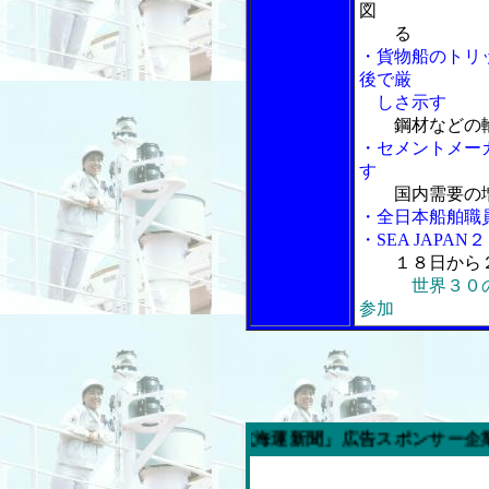
図
る
・貨物船のトリ
後で厳
しさ示す
鋼材などの
・セメントメー
す
国内需要の
・全日本船舶職
・SEA JAP
１８日から
世界３０
参加
今週の「内航海運新聞」広告スポンサー企業