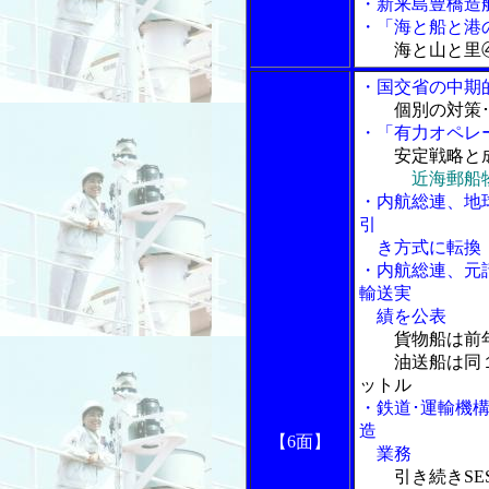
・新来島豊橋造
・「海と船と港の
海と山と里
・国交省の中期
個別の対策
・「有力オペレ
安定戦略と
近海郵船
・内航総連、地
引
き方式に転換
・内航総連、元
輸送実
績を公表
貨物船は前
油送船は同１
ットル
・鉄道･運輸機
造
【6面】
業務
引き続きS