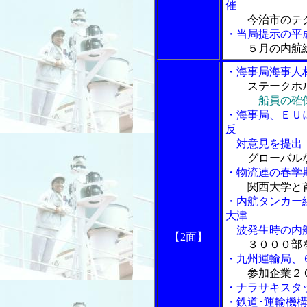
催
今治市のテ
・当局提示の平
５月の内航
・海事局海事人
ステークホ
船員の確保
・海事局、ＥＵ
反
対意見を提出
グローバル
・物流連の春学
関西大学と
・内航タンカー
大津
波発生時の内航
【2面】
３０００部
・九州運輸局、
参加企業２
・ナラサキスタ
・鉄道･運輸機