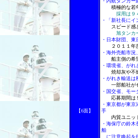
・内航タンカー
積極的な若
採用は９
・「新社長にイ
スピード感
旭タンカ
・日本財団、東
２０１１年
・海外売船市況
船主側の希望
・環境省、がれ
焼却灰や不
・がれき輸送は
一部船社が
・国交省、モー
応募期間は
・東京都が東京
【6面】
手
内貿ユニッ
・海保庁の鈴木
舶
に注意喚起を