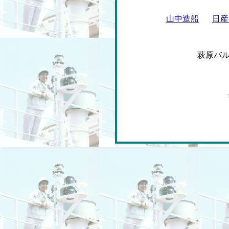
山中造船
日産
萩原バ