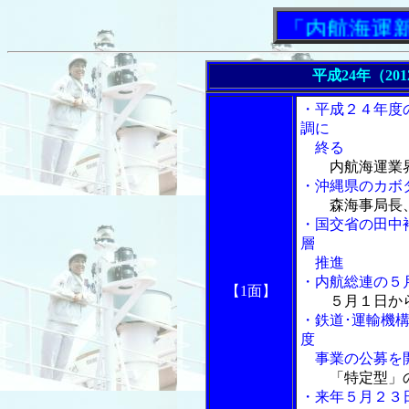
「内航海運新聞」
平成24年（20
・平成２４年度
調に
終る
内航海運業
・沖縄県のカボ
森海事局長
・国交省の田中
層
推進
・内航総連の５
【1面】
５月１日か
・鉄道･運輸機
度
事業の公募を
「特定型」
・来年５月２３