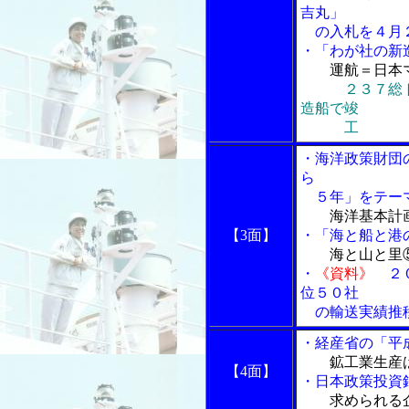
吉丸」
の入札を４月
・「わが社の新
運航＝日本
２３７総
造船で竣
工
・海洋政策財団
ら
５年」をテー
海洋基本計
【3面】
・「海と船と港の
海と山と里
・
《資料》
２
位５０社
の輸送実績推
・経産省の「平成
鉱工業生産
【4面】
・日本政策投資
求められる