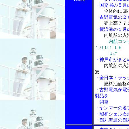
・国交省の５月
全体的に回
・古野電気の２
売上高７７
・横浜港の１月
内航船の入
内航コン
１０６１ＴＥ
Ｕに
・神戸市がまと
内航船の入
隻
・全日本トラッ
燃料油価格
・古野電気が電
製品を
開発
・ヤンマーの名
・昭和シェル石
・鶴丸海運の鶴