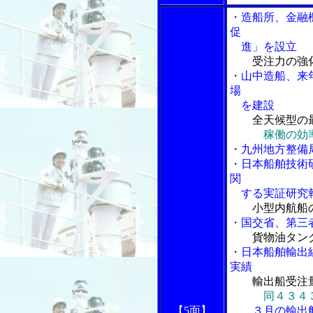
・造船所、金融
促
進」を設立
受注力の強
・山中造船、来
場
を建設
全天候型の
稼働の効
・九州地方整備
・日本船舶技術
関
する実証研究
小型内航船
・国交省、第三
貨物油タン
・日本船舶輸出
実績
輸出船受注
同４３４
【5面】
３月の輸出船