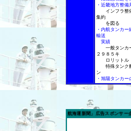
・近畿地方整備
インフラ整
集約
を図る
・内航タンカー
輸送
実績
一般タンカ
２９８５キ
ロリットル
特殊タンク船
ン
・旭陽タンカー
今週の「内航海運新聞」広告スポンサー企業