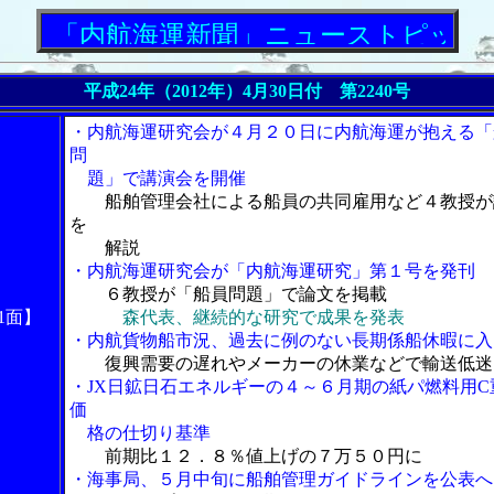
「内航海運新聞」ニューストピックス
平成24年（2012年）4月30日付 第2240号
・内航海運研究会が４月２０日に内航海運が抱える「
問
題」で講演会を開催
船舶管理会社による船員の共同雇用など４教授が
を
解説
・内航海運研究会が「内航海運研究」第１号を発刊
６教授が「船員問題」で論文を掲載
1面】
森代表、継続的な研究で成果を発表
・内航貨物船市況、過去に例のない長期係船休暇に入
復興需要の遅れやメーカーの休業などで輸送低迷
・JX日鉱日石エネルギーの４～６月期の紙パ燃料用C
価
格の仕切り基準
前期比１２．８％値上げの７万５０円に
・海事局、５月中旬に船舶管理ガイドラインを公表へ