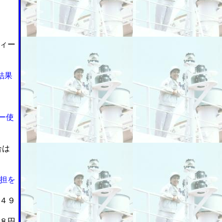
ィー
結果
ー使
合は
担を
４９
８円