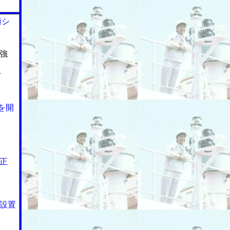
術シ
強
す
を開
正
設置