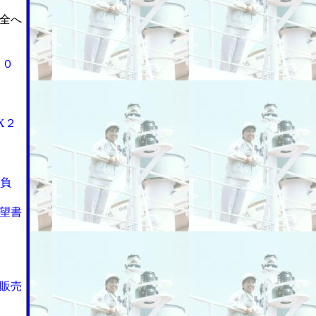
全へ
７０
X２
抱負
望書
販売