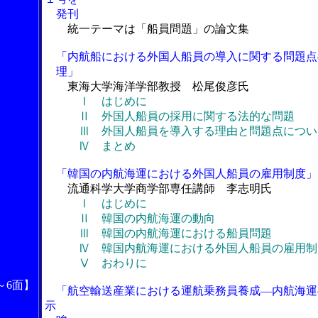
発刊
統一テーマは「船員問題」の論文集
「内航船における外国人船員の導入に関する問題点
理」
東海大学海洋学部教授 松尾俊彦氏
Ⅰ はじめに
Ⅱ 外国人船員の採用に関する法的な問題
Ⅲ 外国人船員を導入する理由と問題点につい
Ⅳ まとめ
「韓国の内航海運における外国人船員の雇用制度」
流通科学大学商学部専任講師 李志明氏
Ⅰ はじめに
Ⅱ 韓国の内航海運の動向
Ⅲ 韓国の内航海運における船員問題
Ⅳ 韓国内航海運における外国人船員の雇用制
Ⅴ おわりに
～6面】
「航空輸送産業における運航乗務員養成―内航海運
示