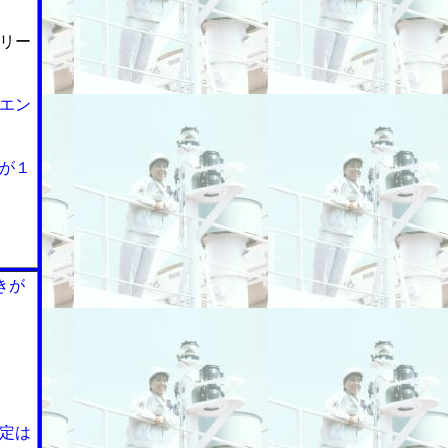
リー
エン
が１
きが
定は