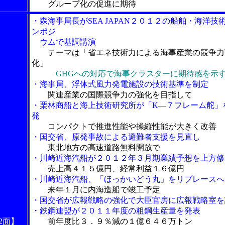
グループ化の促進に期待
・森海事局長がSEA JAPAN２０１２の船舶・海洋技
ンポジ
ウムで基調講演
テーマは「省エネ技術力による海事産業の競争力
化」
GHGへの対応で海事クラスターに期待感を示
・海事局、浮体式風力発電施設の技術基準を制定
関連産業の国際競争力の強化を目指して
・栗林商船と海上技術研究所が「K―７フレーム舵」
発
コンパクトで推進性能や操縦性能が大きく改善
・国交省、原発事故による避難者支援を見直し
東北地方の高速道路無料開放で
・川崎近海汽船が２０１２年３月期業績予想を上方修
売上高４１５億円、経常利益１６億円
・川崎近海汽船、「ほっかいどう丸」をリプレースへ
来年１月に内海造船で竣工予定
・国交省が広報戦略の強化で大臣官房に広報戦略室を
・鉄鋼連盟が２０１１年度の粗鋼生産量を発表
2面】
前年度比３．９％減の１億６４６万トン