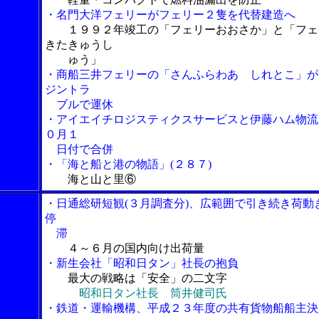
・名門大洋フェリーがフェリー２隻を代替建造へ
１９９２年竣工の「フェリーおおさか」と「フェ
きたきゅうし
ゅう」
・商船三井フェリーの「さんふらわあ しれとこ」が
ジントラ
ブルで運休
・アイエイチロジスティクスサービスと伊藤ハム物流
０月１
日付で合併
・「海と船と港の物語」(２８７)
海と山と里⑥
・日通総研短観(３月調査分)、広範囲で引き続き荷動
停
滞
４～６月の国内向け出荷量
・新生会社「昭和日タン」社長の抱負
最大の戦略は「安全」の二文字
昭和日タン社長 筒井健司氏
・鉄道・運輸機構、平成２３年度の共有貨物船船主決