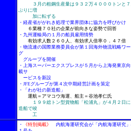
３月の粗鋼生産量は９３２万４０００トンと７
ぶりに増
加に転ずる
・経産省ががれき処理で業界団体に協力を呼びかけ
６業種７０社の企業が前向きな姿勢で回答
・九州運輸局の１月の船員雇用情勢
有効求人数２６０人、有効求人倍率０．４７倍
・物流連の国際業務委員会が第１回海外物流戦略ワー
グ
グループを開催
・上海スーパーエクスプレスが５月から上海発東京向
載サ
ービスを新設
・JFEグループが第４次中期経営計画を策定
・「わが社の新造船」
運航＝アマコウ海運、船主＝谷池孝仁氏
１９９総トン型貨物船「松浦丸」が４月２日に
造船で竣
工
・
《特別掲載》
内航海運研究会が「内航海運研究」
１号を