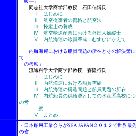
唆―」
同志社大学商学部教授 石田信博氏
Ⅰ はじめに
Ⅱ 航空従事者の資格と航空法
Ⅲ 操縦士の養成
Ⅳ 航空輸送産業における外国人操縦士
Ⅴ 内航海運の線員養成―むすびにかえて―
「内航海運における船員問題の所在とその解決策に
て
の考察」
流通科学大学商学部教授 森隆行氏
Ⅰ はじめに
Ⅱ 内航海運における船員需給
Ⅲ 内航海運の構造問題と船員問題の所在
Ⅳ 内航船員の供給源としての水産系高校につ
の考
察
Ⅴ まとめ
・日本舶用工業会らがSEA JAPAN２０１２で世界最
の省