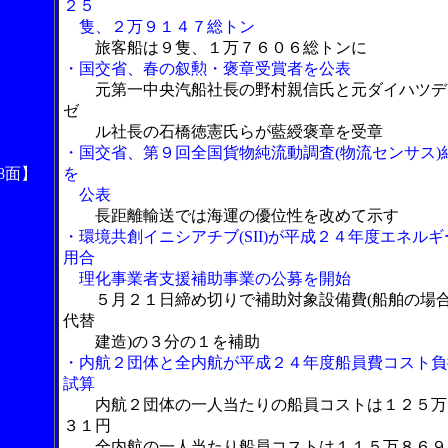
２５
隻、２万９１４７総トン
旅客船は９隻、１万７６０６総トンに
・国交省、春の叙勲・褒章受賞者を公表
元第一中央汽船社長の野村親信氏と元ダイハツデ
ゼ
ル社長の石橋徳憲氏らが藍綬褒章を受章
・国交省、第９回全国貨物純流動調査(物流センサス)
8面】
を
公表
長距離輸送では海運の優位性を改めて示す
・環境共創イニシアチブ(SII)が平成２４年度エネルギ
用合
理化事業者支援補助事業の公募を開始
５月２１日締め切りで補助対象設備費(船舶の場
代替
建造)の３分の１を補助
・内航２団体と全内航が平成２４年度船員費コスト負
試算
内航２団体の一人当たりの船員コストは１２５万
３１円
全内航の一人当たり船員コストは１１５万８６９