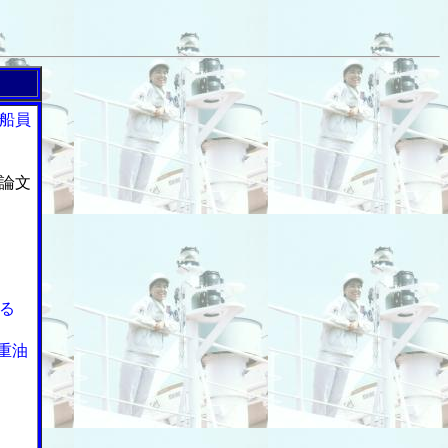
船員
論文
る
重油