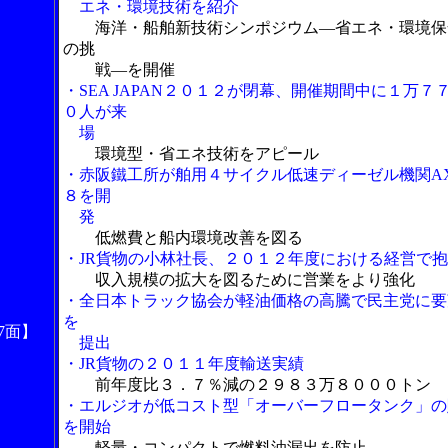
エネ・環境技術を紹介
海洋・船舶新技術シンポジウム―省エネ・環境保
の挑
戦―を開催
・SEA JAPAN２０１２が閉幕、開催期間中に１万７
０人が来
場
環境型・省エネ技術をアピール
・赤阪鐵工所が舶用４サイクル低速ディーゼル機関A
８を開
発
低燃費と船内環境改善を図る
・JR貨物の小林社長、２０１２年度における経営で
収入規模の拡大を図るために営業をより強化
・全日本トラック協会が軽油価格の高騰で民主党に要
を
7面】
提出
・JR貨物の２０１１年度輸送実績
前年度比３．７％減の２９８３万８０００トン
・エルジオが低コスト型「オーバーフロータンク」の
を開始
軽量・コンパクトで燃料油漏出を防止