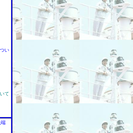
つい
いて
先端