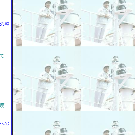
の整
て
度
への