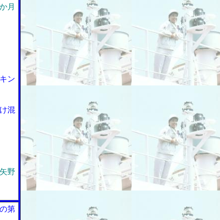
か月
キン
け混
矢野
の第