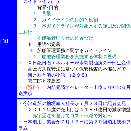
ガイドライン(上)
Ⅰ 背景･目的
１ 背景
２ ガイドラインの目的と役割
３ 本ガイドラインが対象とする範囲及び関係
におけ
る船舶管理会社の位置づけ
4面】
Ⅱ 用語の定義
Ⅲ 船舶管理業務に関するガイドライン
１ 船舶管理業務を実施する体制の整備
・ＪＸ日鉱日石エネルギーが水島製油所の一部生産停
高圧ガス保安法に基づく保安検査の不備などで
・「海と船と港の物語」(２９８)
喜三郎と花鳥⑤
・
《資料》
内航元請オペレーター上位５０社の６月
送実績
・今治造船の檜垣幸人社長が７月２３日に記者会見
２０１１年度の売上げは４１８６億円で減収増益
赤字受注を避けてコスト低減で対応へ
・日本舶用工業会が７月１９日に第２０回舶用技術フ
ラム