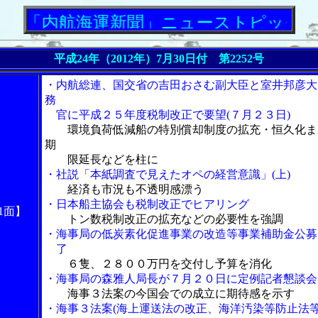
航海運新聞」ニューストピックス
平成24年（2012年）7月30日付 第2252号
・内航総連、国交省の吉田おさむ副大臣と室井邦彦大
務
官に平成２５年度税制改正で要望(７月２３日)
環境負荷低減船の特別償却制度の拡充・恒久化ま
期
限延長などを柱に
・社説「本紙調査で見えたオペの経営意識」(上)
経済も市況も不透明感漂う
・日本船主協会も税制改正でヒアリング
1面】
トン数税制改正の拡充などの必要性を強調
・海事局の低炭素化促進事業の改造等事業補助金公募
了
６隻、２８００万円を交付し予算を消化
・海事局の森雅人局長が７月２０日に定例記者懇談会
海事３法案の今国会での成立に期待感を示す
・海事３法案(海上運送法の改正、海洋汚染等防止法