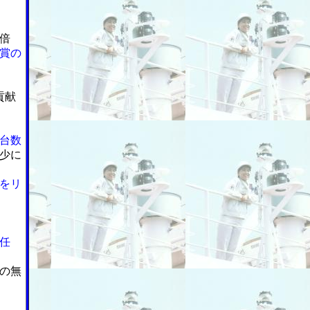
倍
賞の
貢献
台数
少に
をリ
任
の無