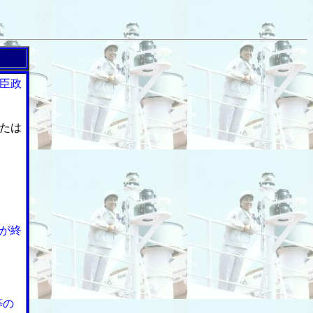
臣政
たは
が終
等の