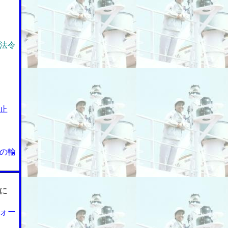
法令
止
の輸
に
ォー