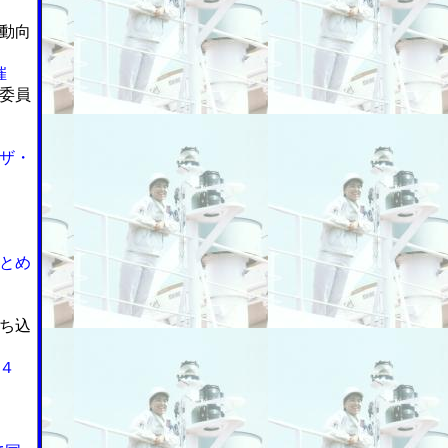
動向
催
委員
ザ・
とめ
ち込
４