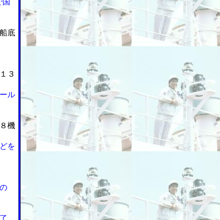
で国
船底
１３
ール
８機
どを
の
了