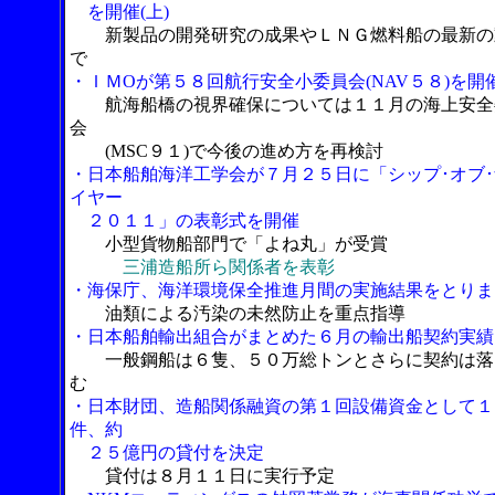
を開催(上)
新製品の開発研究の成果やＬＮＧ燃料船の最新の
で
・ＩＭOが第５８回航行安全小委員会(NAV５８)を開
航海船橋の視界確保については１１月の海上安全
会
(MSC９１)で今後の進め方を再検討
・日本船舶海洋工学会が７月２５日に「シップ･オブ･
イヤー
２０１１」の表彰式を開催
小型貨物船部門で「よね丸」が受賞
三浦造船所ら関係者を表彰
・海保庁、海洋環境保全推進月間の実施結果をとりま
油類による汚染の未然防止を重点指導
・日本船舶輸出組合がまとめた６月の輸出船契約実績
一般鋼船は６隻、５０万総トンとさらに契約は落
む
・日本財団、造船関係融資の第１回設備資金として１
件、約
２５億円の貸付を決定
貸付は８月１１日に実行予定