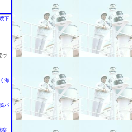
度下
置づ
く海
賀パ
視察