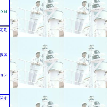
０日
定期
振興
ョン
関す