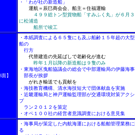
・「わが社の新造船」
運航＝辰巳商会会、船主＝住福運輸
４９９総トン型貨物船「すみふく丸」が６月３
に松浦造
船所で竣工
・本紙調査による６５隻にも及ぶ船齢１５年超の大型
船の
行方
代替建造の先延ばしで老齢化が進む
昨年１月以降の新造船は９隻のみ
・東海地区曳船協議会の総会で中部運輸局の伊藤海事
3面】
部長が挨拶
がれき輸送でも貢献を
・海技教育機構、清水海技短大で団体献血を実施
・近畿運輸局と神戸運輸監理部が交通環境対策アクシ
プ
ラン２０１２を策定
・オペ１００社の経営者意識調査における意見集
・海事局が策定した内航海運における船舶管理業務に
る