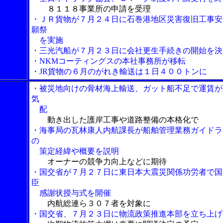
８１１８事業所の申請を受理
・ＪＲ貨物が７月２４日に石巻港地区災害復旧工事安
願祭
を実施
・三光汽船が７月２３日に会社更生手続きの開始を決
・NKMコーティングスの本社事務所が移転
・JR貨物の６月のがれき輸送は１日４００トンに
・被災地向けの骨材海上輸送、ガット船不足で運賃が
気
配
動き出した護岸工事や道路整備の本格化で
・海事局の瓦林康人内航課長が船舶管理業務ガイドラ
の
策定経緯や概要を説明
オーナーの競争力向上などに期待
・国交省が７月２７日に東日本大震災関係功労者で国
臣
感謝状授与式を開催
内航総連ら３０７者を対象に
・国交省、７月２３日に物流政策推進本部を立ち上げ