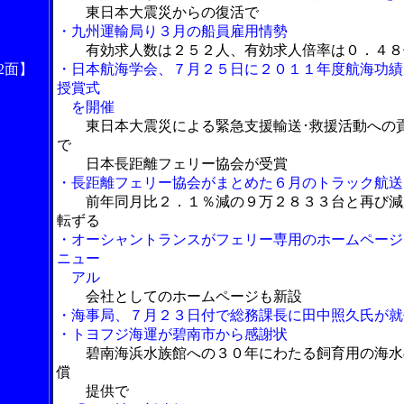
東日本大震災からの復活で
・九州運輸局り３月の船員雇用情勢
有効求人数は２５２人、有効求人倍率は０．４８
2面】
・日本航海学会、７月２５日に２０１１年度航海功績
授賞式
を開催
東日本大震災による緊急支援輸送･救援活動への
で
日本長距離フェリー協会が受賞
・長距離フェリー協会がまとめた６月のトラック航送
前年同月比２．１％減の９万２８３３台と再び減
転ずる
・オーシャントランスがフェリー専用のホームページ
ニュー
アル
会社としてのホームページも新設
・海事局、７月２３日付で総務課長に田中照久氏が就
・トヨフジ海運が碧南市から感謝状
碧南海浜水族館への３０年にわたる飼育用の海水
償
提供で