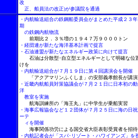
改
正、船員法の改正)が参議院を通過
・内航輸送組合の鉄鋼船委員会がまとめた平成２３年
期
の鉄鋼内航物流
前期比２．３％増の１９４７万９０００トン
・経団連が新たな海洋基本計画で提言
・石油連盟が新たなエネルギー政策に向けて提言
石油は分散型･自立型エネルギーとして明確な位
けを
・内航輸送組合が７月１９日に第４回講演会を開催
「アクアマリンふくしま」の安部義孝館長が講演
・近畿内航船員対策協議会が７月２１日に日本初の動
洋
教室を実施
航海訓練所の「海王丸」に中学生が乗船実習
・海事広報協会など１２団体が７月２５日に海の日祝
ーテ
ィを開催
海事関係功労による国交省大臣表彰受賞者を招待
・内航記者会が「スパ･リゾート・ハワイアンズ」を