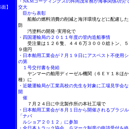
・NKMコーティングスの舛岡茂常務が海事関係功労
5面】
交大
臣から表彰
船舶の燃料消費の削減と海洋環境などに配慮した
防
汚塗料の開発･実用化で
・四国運輸局の２０１１年度の管内造船事情
受注量は１２６隻、４４６万３０００総トン、５
９億円
・日本舶用工業会が７月１９日にアスベスト不使用シ
の第
１号交付書を発給
ヤンマーの舶用ディーゼル機関（６ＥＹ１８ほか
種）に
・近畿運輸局が工業高校の先生を対象に工場見学会な
開
催
７月２４日に中北製作所の本社工場で
・日本舶用工業会が８月１日から開催されるブラジル
「ナバ
ルショア２０１２」に参加
・全日本トラック協会、Ｇマーク制度の申請受付を終