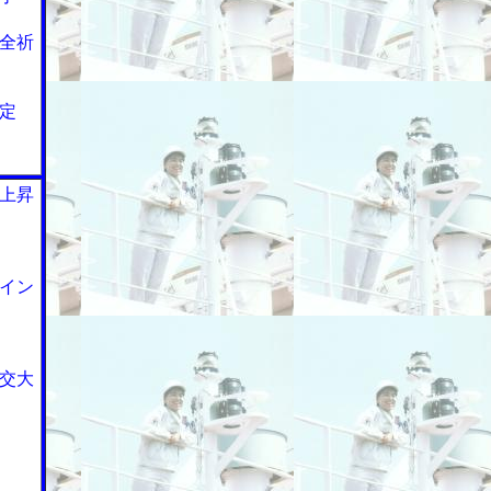
全祈
定
上昇
イン
交大