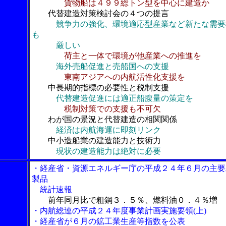
貨物船は４９９総トン型を中心に建造か
代替建造対策検討会の４つの提言
競争力の強化、環境適応型産業など新たな需要
も
厳しい
荷主と一体で環境が他産業への推進を
海外売船促進と売船国への支援
東南アジアへの内航活性化支援を
中長期的指標の必要性と税制支援
代替建造促進には適正船腹量の策定を
税制対策での支援も不可欠
わが国の景況と代替建造の相関関係
経済は内航海運に即刻リンク
中小造船業の建造能力と技術力
現状の建造能力は絶対に必要
・経産省・資源エネルギー庁の平成２４年６月の主要
製品
統計速報
前年同月比で粗鋼３．５％、燃料油０．４％増
・内航総連の平成２４年度事業計画実施要領(上)
・経産省が６月の鉱工業生産等指数を公表