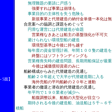
無理難題の要請に戸惑う
強要すれば事業は崩壊も
事業目的の主体性を失う危険も
新規事業と代替建造の納付金単価一本化は無
合意案への協調と課題をめぐって
円滑な運営には代替建造が命題
営業権なきあとは船主の基盤強化が不可欠
避けられない環境型船の建造
環境型基準は今後に持ち越す
毎年度の資金管理計画、年間１００隻の建造を
終盤にはソフトランディングも
営業権喪失時の建造問題、長期用船保証が最重
今後は減価償却資産のみに
船齢構成からみた代替建造の見通し
船齢２０年超えで大半が代替建造期に入る
～5面】
海外売船の平均船齢の２０年と連動
事業者の撤退と潜在的代替建造の見通し
年平均で１９０業者が減少へ
船腹調整以来、船舶の大型化が目立つ
期待される今後の建造船、油送船は５千～６千
積船