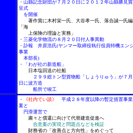
・山縣記念財団が７月２０日に２０１２年山縣勝見賞
呈式
を開催
著作賞に木村栄一氏、大谷孝一氏、落合誠一氏編
「海
上保険の理論と実務」
・三菱化学物流の８月２０日付人事異動
・訃報 井原浩氏(ヤンマー取締役執行役員特機エン
事業
本部長)
・「わが社の新造船」
日本塩回送の社船
２９９総トン型貨物船「しょうりゅう」が７月
日に波方造
船所で竣工
・
《社内てい談》
平成２８年度以降の暫定措置事業
案と
円滑運営で
粛々と償還に向けて代替建造促進へ
合意案の実現と問題点などを検証
財務省の「改善点と方向性」をめぐって