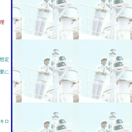
理
想定
要に
キロ