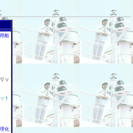
用船
リッ
ット
理化