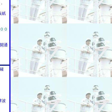
．
板紙
００
開通
確
津波