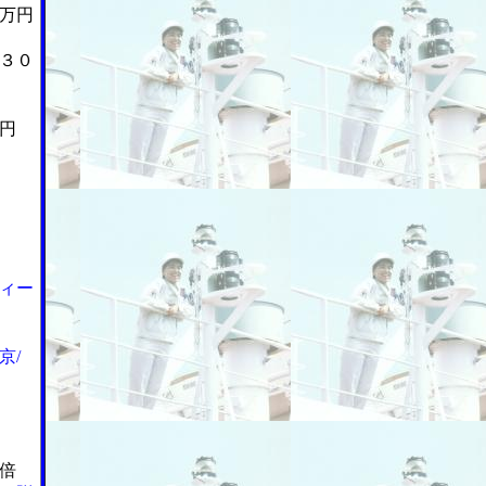
万円
３０
円
ィー
京/
倍