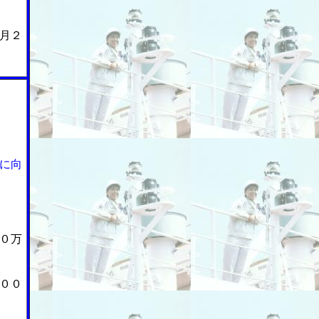
月２
に向
０万
００