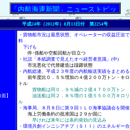
航海運新聞」ニューストピックス
平成24年（2012年）8月13日付 第2254号
・貨物船市況は最悪状態、オペレーターの収益圧迫で
料
下げも
停･係船や空船回航が目立つ
・社説「本紙調査で見えたオペ経営者意識」(中)
市況悪化で代替建造は躊躇状態
・内航総連、平成２３年度の内航輸送実績をまとめる
前年度比０．５％増加の４億２００万トン・キロ
トル
貨物船は同０．９％減の２億４７００万トン
1面】
油送船は同２．８％増の１億５５００万キロリ
ル
・海事局、８月８日に第９回ＩＬＯ海事協議会を開催
海上労働条約の批准国は２９か国に
早ければ来年には条約発効の見込み
・環境共創インニシアチブ（ＳＩＩ）のエネルギー合