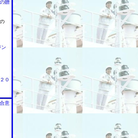
の贈
の
ジン
２０
合意