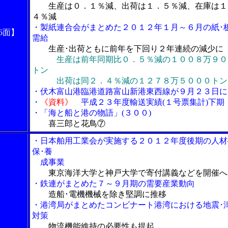
生産は０．１％減、出荷は１．５％減、在庫は１
４％減
・製紙連合会がまとめた２０１２年１月～６月の紙･
6面】
需給
生産･出荷ともに前年を下回り２年連続の減少に
生産は前年同期比０．５％減の１００８万９０
トン
出荷は同２．４％減の１２７８万５０００トン
・伏木富山港臨港道路富山新港東西線が９月２３日に
・
《資料》
平成２３年度輸送実績(１号票集計)下期
・「海と船と港の物語」(３００)
喜三郎と花鳥⑦
・日本舶用工業会が実施する２０１２年度後期の人材
保･養
成事業
東京海洋大学と神戸大学で寄付講義などを開催へ
・鉄連がまとめた７～９月期の需要産業動向
造船･電機機械を除き堅調に推移
・港湾局がまとめたコンビナート港湾における地震･
対策
物流機能維持の必要性も提起