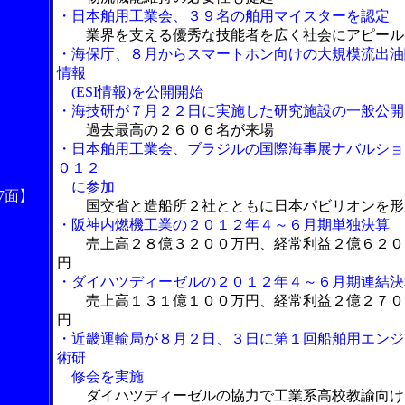
・日本舶用工業会、３９名の舶用マイスターを認定
業界を支える優秀な技能者を広く社会にアピール
・海保庁、８月からスマートホン向けの大規模流出油
情報
(ESI情報)を公開開始
・海技研が７月２２日に実施した研究施設の一般公開
過去最高の２６０６名が来場
・日本舶用工業会、ブラジルの国際海事展ナバルショ
０１２
に参加
7面】
国交省と造船所２社とともに日本パビリオンを形
・阪神内燃機工業の２０１２年４～６月期単独決算
売上高２８億３２００万円、経常利益２億６２０
円
・ダイハツディーゼルの２０１２年４～６月期連結決
売上高１３１億１００万円、経常利益２億２７０
円
・近畿運輸局が８月２日、３日に第１回船舶用エンジ
術研
修会を実施
ダイハツディーゼルの協力で工業系高校教諭向け