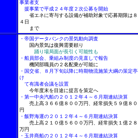
事業者支
援事業で平成２４年度２次公募を開始
省エネに寄与する設備が補助対象で応募期限は８
４日
まで
・帝国データバンクの景気動向調査
国内景気は復興需要頼り
踊り場局面が長引く可能性も
・船員部会、乗組み制度の見直しで報告
機関部職員の２名配乗が可能に
・国交省、８月下旬以降に時期物流施策大綱の策定亭
け
て有識者会議を設置
今年度末を目途に提言を策定へ
・第一中央汽船の２０１２年４～６月期連結決算
売上高３６６億８００万円、経常損失５９億８０
円
・飯野海運の２０１２年４～６月期連結決算
売上高２１０億５６００万円、経常損失１億２８
万円
・玉井商船の２０１２年４～６月期連結決算