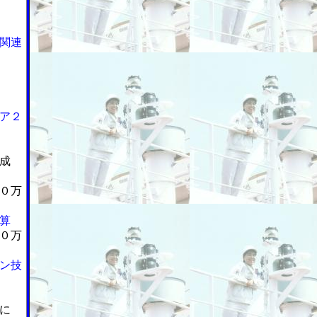
関連
ア２
成
０万
算
０万
ン技
に