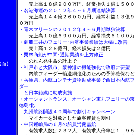
売上高１８億９００万円、経常損失１億１５００
・名港海運の２０１２年４～６月期連結決算
売上高１４４億２６００万円、経常利益１３億９
０万円
・青木マリーンの２０１２年４～６月期単独決算
売上高１０億６９００万円、経常損失６１００万
・商船三井のフェリー･内航事業業績は大幅に改善
売上高１２８億円、経常損失は２億円
・栗林商船が中間･通期業績を上方修正
のれん発生益の計上で
2面】
・神戸市と大阪市、阪神港の機能強化で政府に要望
内航フィーダー輸送網強化のための予算確保など
・兵庫県、内航コンテナ貨物助成事業で西日本内航フ
ダー
と日本触媒に助成実施
・オーシャントランス、オーシャン東九フェリーの東
徳島/北
九州航路開設４０周年で割引キャンペーン
マイカーを対象とした旅客運賃を割引
・中国運輸局の６月の船員労働需給
有効求人数は２３２人、有効求人倍率は１．９５