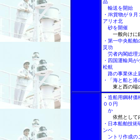
品
輸送を開始
・JR貨物が９月
アリオ北
砂を開催
一般向けに
・第一中央船舶
災功
労者内閣総理
・四国運輸局が
松航
路の事業休止
・「海と船と港の
東と西の端
・造船用鋼材価
００円
か
依然として
・日本船舶技術
ンベ
ントリ作成の