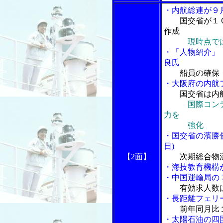
・内航総連が９
国交省が１
作成
現時点で
・「人物紹介」
良氏
船員の確保
・大阪府の内航
国交省は内航
国際コン
力を
強化
・国交省の濱勝
日)
【2面】
次期総合物
・海技教育機構
・中国運輸局の
有効求人数
・長距離フェリ
前年同月比
・太陽石油の四