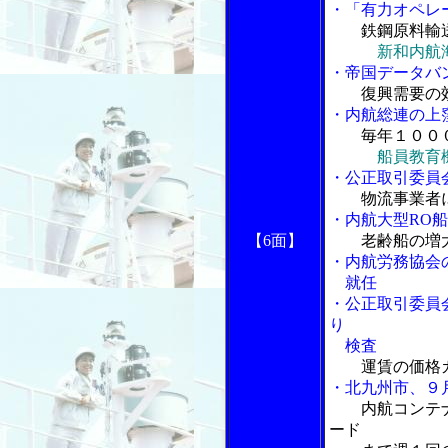
・「有力オペレ
鉄鋼原料輸
新和内航
・帝国データバ
復興需要の
・内航総連の上
毎年１００
船員教育
・公正取引委員
物流事業者
・内航大型RO
【6面】
老齢船の増
・内航労務協会
就任
・公正取引委員
り
検査
運賃の価格
・北九州市、９
内航コンテ
ード