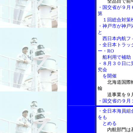
全品目で前
・国交省が９月
第
１回総合対策
・神戸市が神戸
と
西日本内航フィ
・全日本トラッ
ー・RO
船利用で補助・
・８月３０日に
究会
を開催
北海道国際
輸
送事業を９月
・国交省の９月
・全日本海員組
をも
とめる
内航部門は