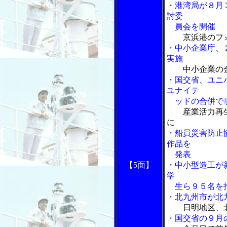
・港湾局が８月
討委
員会を開催
京浜港のフ
・中小企業庁、
実施
中小企業の
・国交省、ユニ
ユナイテ
ッドの合併で事
産業活力再
に
・船員災害防止
作品を
発表
【5面】
・中小型造工が
学
生ら９５名を
・北九州市が北
日明地区、
・国交省の９月