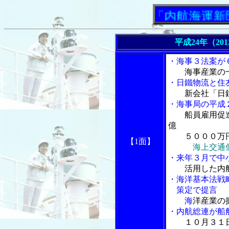
「内航海運新聞」ニ
平成24年（20
・海事３法案が
海事産業の
・日鐵物流と住
新会社「日
・海事局の平成
船員雇用促
億
５０００万
【1面】
海上交通
・来年３月で中
活用した内
・海洋基本法戦
策定で提言
海
洋産業の
・内航総連が船
１０月３１