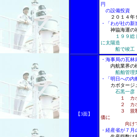
円
の設備投資
２０１４年
・「わが社の新
神協海運の
１９９総
に太陽造
船で竣工
・海事局の瓦林
内航業界の
船舶管理
・「明日への内
カボタージ
石黒一彦
１ カ
２ カボター
３ 規制緩和
【3面】
価に
向け
・経産省が７月
生産指数は