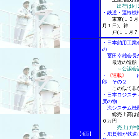
出荷は同
・鉄道・運輸機
東京(１０月
月１日)、神
戸(１１月７
・日本舶用工業
の
冨田幸雄会長が
最近の造船
～公認会
・
《連載》
「内
郎 その２
この似て非
・日本ロジステ
度の物
流システム機
総売上高は
０万円
売上げ件
【4面】
・JR貨物が鉄