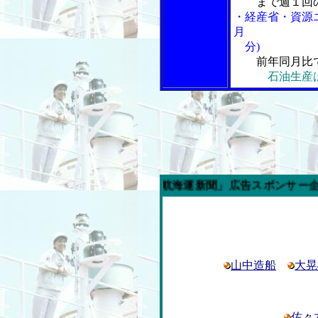
まで週１回の
・経産省・資源
月
分)
前年同月比
石油生産
今週の「内航海運新聞」広告スポンサー企業
山中造船
大晃
佐々