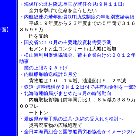
・海保庁の北村隆志長官が就任会見(９月１１日)
全力を挙げて使命を全うしたい
・内航総連の若年船員OJT助成制度の年度別支給実績
平成１９年度から２３年度までの５年間で３１６
2面】
８５９５万
円を支給
・国交省の１０月の主要建設資材需要予測
セメントと生コンクリートは大幅に増加
・松山港利用促進協議会、荷主企業向けの２０１２年
助事
業の上限を引き下げ
・内航船舶輸送統計５月分
貨物船は１０．１％増、油送船は５．２％減
・鉄道･運輸機構が９月１２日付で共有船金利を一部
・北海道運輸局がまとめた６月の輸送動向
内航取扱貨物は前年同月比１．６％減の３８９万
００フレ
ートトン
・愛媛県が岩手県の漁具･魚網の受入れを検討へ
災害廃棄物の広域処理で
・全日本海員組合と国際船員労務協会がイメージタレ