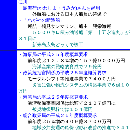
に川
島海荷(かわしま・うみか)さんを起用
外航船における日本人船員の確保で
・「わが社の新造船」
運航＝鶴見サンマリン、船主＝興栄海運
５０００キロ積み油送船「第二十五永進丸」が
３１日に
新来島広島どっくで竣工
・海事局の平成２５年度概算要求
前年度比１２．８％増の１５７億９０００万円
海洋産業の戦略的育成で２９億円
・政策統括官関係の平成２５年度概算要求
モーダルシフト等推進事業で７４００万円
災害に強い物流システムの構築事業で６億１０
万円
・港湾局の平成２５年度概算要求
港湾整備事業関係は総額で２１０７億円に
被災地復興枠では１５４億円
・総合政策局の平成２５年度概算要求
前年度比５％増の４０９億３７００万円
地域公共交通の確保･維持･改善の推進で３４１