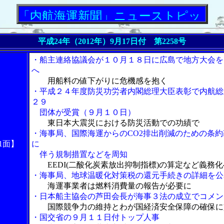
航海運新聞」ニューストピックス
平成24年（2012年）9月17日付 第2258号
・船主連絡協議会が１０月１８日に広島で地方大会を
へ
用船料の値下がりに危機感を抱く
・平成２４年度防災功労者内閣総理大臣表彰で内航総
２９
団体が受賞（９月１０日）
東日本大震災における防災活動での功績で
・海事局、国際海運からのCO2排出削減のための条約
1面】
に
伴う規制措置などを周知
EEDI(二酸化炭素放出抑制指標)の算定など義務化
・海事局、地球温暖化対策税の還元手続きの詳細を公
海運事業者は燃料消費量の報告が必要に
・日本船主協会の芦田会長が海事３法の成立でコメン
国際競争力の維持とわが国経済安全保障の確保に
・国交省の９月１１日付トップ人事