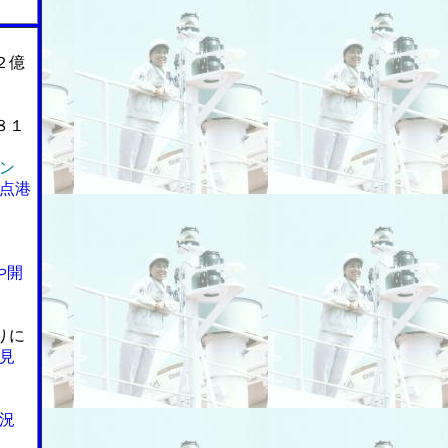
２億
８１
ン
点港
や開
りに
見
況