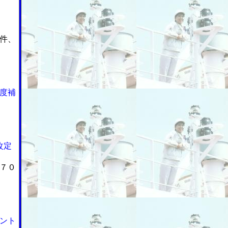
件、
度補
改定
７０
ント