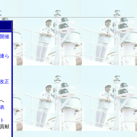
開催
連ら
改正
へ
表
ト
貢献