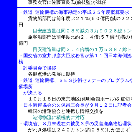
事務次官に佐藤直良氏(前技監)が就任
・鉄道･運輸機構の海事勘定の平成２５年度概算要求
貨物船部門は前年度比２１％(６０億円)減の２２
円
目安建造量は同２８％減の３万９０２６総トン
旅客船部門は前年度比約２．４倍(５７億円)増の
億円
目安建造量は同２．４倍増の１万５３８７総ト
・国交省の室井邦彦大臣政務官が第１１回日本海側拠
検
討委員会で挨拶
各拠点港の発展に期待
・鉄道･運輸機構、ＳＥＳ技術セミナーのプログラム
催場所
が決まる
１０月１８日の東京地区(発明会館ホール)を皮切
・日本港運協会の久保昌三会長が９月１２日に記者会
韓国の港運協会と連携し情報交換を
港湾物流に積極的に対応
・環境省、８月末現在の被災３県の災害廃棄物処理状
がれき処理は２４２万トン(約２５％)しか進まず