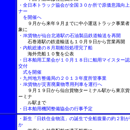
・全日本トラック協会が全国３０か所で原価意識向上
ナー
を開催へ
９月から来年９月までに中小運送トラック事業者
象に
・JR貨物が仙台北港駅の石油製品鉄道輸送を再開
石巻港駅の鉄道輸送も１０月９日から営業再開
・内航総連の８月期船殻処理完了船
海外売船１０隻を公表
・日本舶用工業会が１０月１８日に舶用マイスター認
交付
式を開催
・九州地方整備局の２０１３年度所管事業
・JR貨物が災害廃棄物専用列車を運行へ
９月１９日から仙台貨物ターミナル駅から東京貨
ーミナ
ル駅まで
・日本舶用機関整備協会の行事予定
・新生「日鉄住金物流」の誕生で全船腹量の約２割が
か