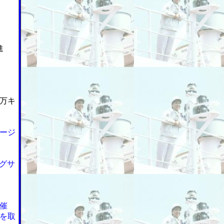
進
万キ
ージ
グサ
催
を取