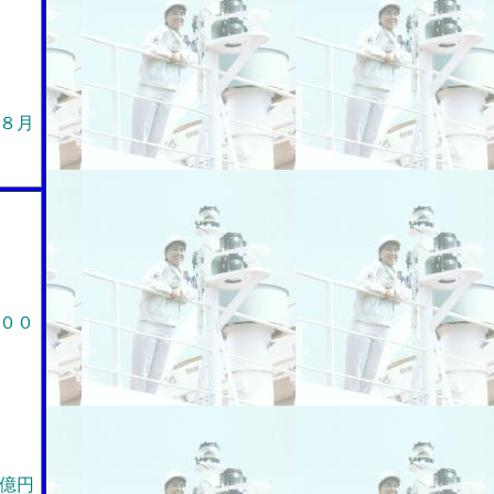
８月
００
億円