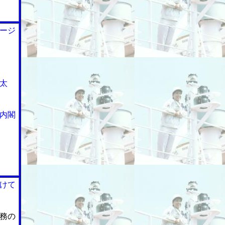
ージ
太
内閣
けて
務の