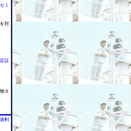
セミ
を対
定証
物タ
過剰