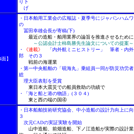
り下
げ
・日本舶用工業会の広報誌・夏季号にジャパンハムワ
の
冨田幸雄会長が寄稿(下)
最近の造船・舶用業界の論旨を推進させるために
～公認会計士柿島勝先生論文についての提案～
・
《連載》
「内外航ミニヒストリー」 筆者・内外
郎 その３
4面】
戦前の海運業
・第一中央船舶の「硯海丸」乗組員一同が防災功労者
総
理大臣表彰を受賞
東日本大震災での船員救助の功績で
・「海と船と港の物語」(３０４)
東と西の端の国④
・日本船舶技術研究協会、中小造船の設計力向上に向
３
次元CADの実証実験を開始
山中造船、前畑造船、下ノ江造船が実際の設計業