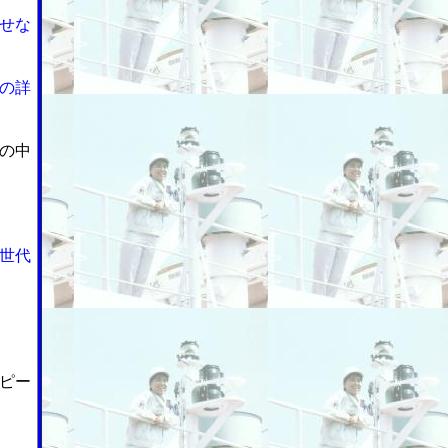
せな
の詳
の中
世代
１
ピー