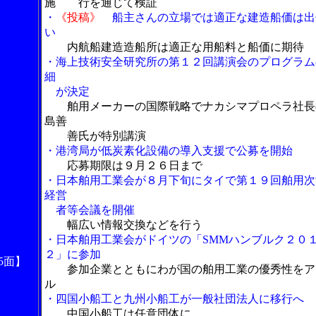
施 行を通じて検証
・
《投稿》
船主さんの立場では適正な建造船価は出
い
内航船建造造船所は適正な用船料と船価に期待
・海上技術安全研究所の第１２回講演会のプログラム
細
が決定
舶用メーカーの国際戦略でナカシマプロペラ社長
島善
善氏が特別講演
・港湾局が低炭素化設備の導入支援で公募を開始
応募期限は９月２６日まで
・日本舶用工業会が８月下旬にタイで第１９回舶用次
経営
者等会議を開催
幅広い情報交換などを行う
・日本舶用工業会がドイツの「SMMハンブルク２０
２」に参加
5面】
参加企業とともにわが国の舶用工業の優秀性をア
ル
・四国小船工と九州小船工が一般社団法人に移行へ
中国小船工は任意団体に