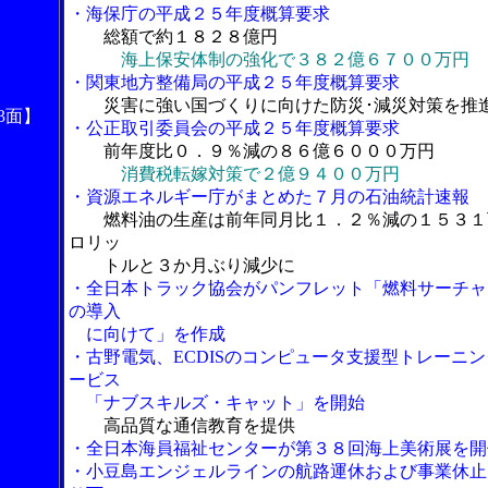
・海保庁の平成２５年度概算要求
総額で約１８２８億円
海上保安体制の強化で３８２億６７００万円
・関東地方整備局の平成２５年度概算要求
災害に強い国づくりに向けた防災･減災対策を推
3面】
・公正取引委員会の平成２５年度概算要求
前年度比０．９％減の８６億６０００万円
消費税転嫁対策で２億９４００万円
・資源エネルギー庁がまとめた７月の石油統計速報
燃料油の生産は前年同月比１．２％減の１５３１
ロリッ
トルと３か月ぶり減少に
・全日本トラック協会がパンフレット「燃料サーチャ
の導入
に向けて」を作成
・古野電気、ECDISのコンピュータ支援型トレーニン
ービス
「ナブスキルズ・キャット」を開始
高品質な通信教育を提供
・全日本海員福祉センターが第３８回海上美術展を開
・小豆島エンジェルラインの航路運休および事業休止