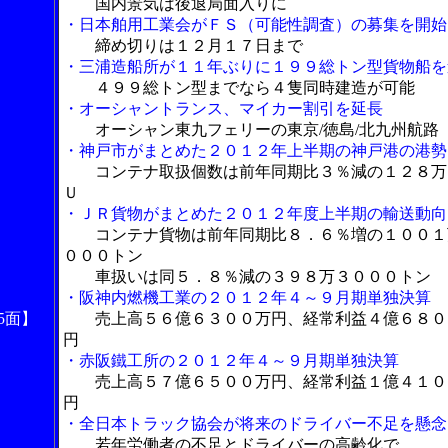
国内景気は後退局面入りに
・日本舶用工業会がＦＳ（可能性調査）の募集を開始
締め切りは１２月１７日まで
・三浦造船所が１１年ぶりに１９９総トン型貨物船を
４９９総トン型までなら４隻同時建造が可能
・オーシャントランス、マイカー割引を延長
オーシャン東九フェリーの東京/徳島/北九州航路
・神戸市がまとめた２０１２年上半期の神戸港の港勢
コンテナ取扱個数は前年同期比３％減の１２８万
Ｕ
・ＪＲ貨物がまとめた２０１２年度上半期の輸送動向
コンテナ貨物は前年同期比８．６％増の１００１
０００トン
車扱いは同５．８％減の３９８万３０００トン
・阪神内燃機工業の２０１２年４～９月期単独決算
5面】
売上高５６億６３００万円、経常利益４億６８０
円
・赤阪鐵工所の２０１２年４～９月期単独決算
売上高５７億６５００万円、経常利益１億４１０
円
・全日本トラック協会が将来のドライバー不足を懸念
若年労働者の不足とドライバーの高齢化で