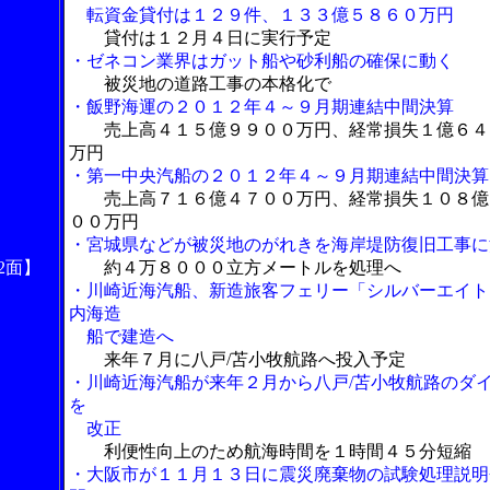
転資金貸付は１２９件、１３３億５８６０万円
貸付は１２月４日に実行予定
・ゼネコン業界はガット船や砂利船の確保に動く
被災地の道路工事の本格化で
・飯野海運の２０１２年４～９月期連結中間決算
売上高４１５億９９００万円、経常損失１億６４
万円
・第一中央汽船の２０１２年４～９月期連結中間決算
売上高７１６億４７００万円、経常損失１０８億
００万円
・宮城県などが被災地のがれきを海岸堤防復旧工事に
2
面】
約４万８０００立方メートルを処理へ
・川崎近海汽船、新造旅客フェリー「シルバーエイト
内海造
船で建造へ
来年７月に八戸/苫小牧航路へ投入予定
・川崎近海汽船が来年２月から八戸/苫小牧航路のダ
を
改正
利便性向上のため航海時間を１時間４５分短縮
・大阪市が１１月１３日に震災廃棄物の試験処理説明