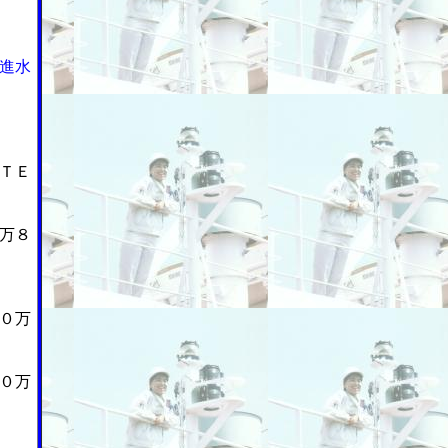
進水
ＴＥ
万８
０万
０万