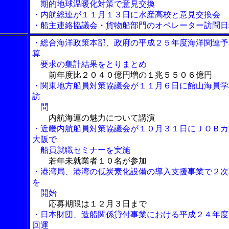
期的地球温暖化対策で意見交換
・内航総連が１１月１３日に水産高校と意見交換会
・船主連絡協議会・貨物船部門のオペレーター訪問日
・総合海洋政策本部、政府の平成２５年度海洋関連予
算
要求の集計結果をとりまとめ
前年度比２０４０億円増の１兆５５０６億円
・関東地方船員対策協議会が１１月６日に館山海員学
訪
問
内航海運の魅力について講演
・近畿内航船員対策協議会が１０月３１日にＪＯＢカ
大阪で
船員就職セミナーを実施
若年未就業者１０名が参加
・港湾局、港湾の低炭素化設備の導入支援事業で２次
を
開始
応募期限は１２月３日まで
・日本財団、造船関係貸付事業における平成２４年度
回運