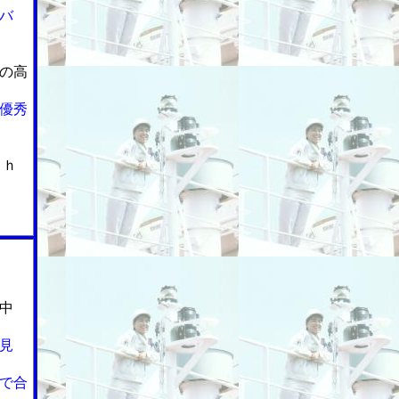
バ
の高
優秀
ｃｈ
中
見
で合