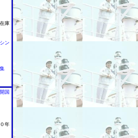
在庫
シン
集
開国
０年