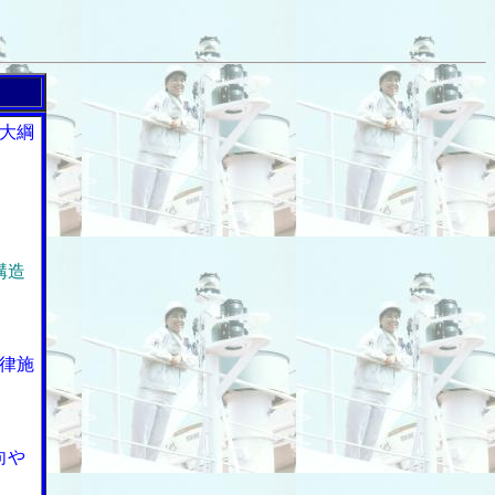
大綱
構造
律施
向や