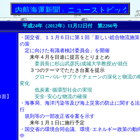
航海運新聞」ニューストピックス
平成24年（2012年）11月12日付 第2266号
・国交省、１１月６日に第１回「新しい総合物流施策
の策
定に向けた有識者検討委員会」を開催
来年４月を目途に提言をとりまとめ
委員長に杉山武彦氏(成城大学教授)が就任
３つのテーマでたたき台案を提示
グローバル･サプライチェーンの深化と物流の
変化
低炭素･循環型社会の実現
1面】
安全･安心な物流の確保
・海事局、海洋汚染等及び海上災害の防止に関する法
行
規則等の一部改正省令案を示す
来年１月１日に施行予定
・国交省の環境合同会議、環境･エネルギー政策の動
中