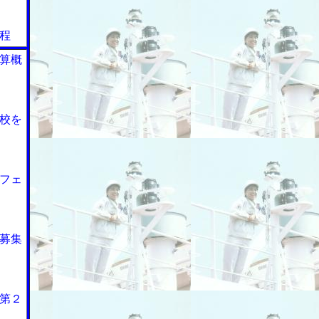
程
算概
校を
フェ
募集
第２