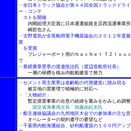
・全日本トラック協会が第４４回全国トラックドライ
ー・コンテ
ストを開催
内閣総理大臣賞に日本通運姫路支店西流通事業所
嶋哲也さん
・古野電気が全英舶用電子機器協会の２０１２年度最
賞
を受賞
プレジャーボート用のＮａｖＮｅｔ ＴＺｔｏｕ
で
・黄綬褒章受章の渡邉悦治氏（渡辺造船所社長）
一層の研鑽を積み内航船建造で努力
・セメント荷主業界は老齢船の代替建造に踏み切る
被災地の需要増で積極的に対応へ
・「人物紹介」
暫定措置事業の合意の経緯を重みをかみしめ調整
国交省海事局次長 加藤由紀夫氏
・船主連絡協議会の九州地区大会での参加者の主な意
オペレーターの契約遵守の要望など
・千葉県内航海運組合、砂利船運賃の１００円アップ