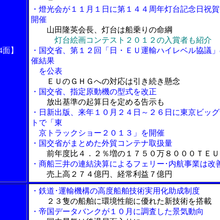
・燈光会が１１月１日に第１４４周年灯台記念日祝賀
開催
山田隆英会長、灯台は船乗りの命綱
灯台絵画コンテスト２０１２の入賞者も紹介
4面】
・国交省、第１２回「日・ＥＵ運輸ハイレベル協議」
催結果
を公表
ＥＵのＧＨＧへの対応は引き続き懸念
・国交省、指定原動機の型式を改正
放出基準の起算日を定める告示も
・日新出版、来年１０月２４日～２６日に東京ビッグ
トで「東
京トラックショー２０１３」を開催
・国交省がまとめた外貿コンテナ取扱量
前年度比４．２％増の１７５０万８０００ＴＥＵ
・商船三井の連結決算によるフェリー･内航事業は改
売上高２７４億円、経常利益７億円
・鉄道･運輸機構の高度船舶技術実用化助成制度
２３隻の船舶に環境性能に優れた新技術を搭載
・帝国データバンクが１０月に調査した景気動向