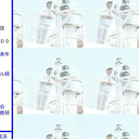
倍
００
来年
ル積
会
務研
講演