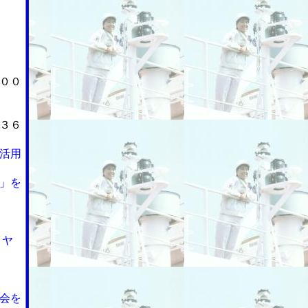
００
３６
活用
」を
イヤ
会を