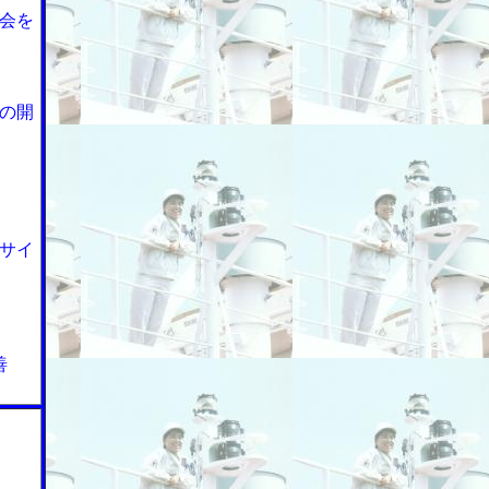
会を
の開
サイ
善