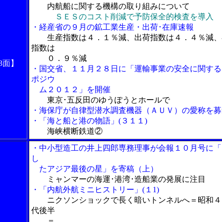
内航船に関する機構の取り組みについて
ＳＥＳのコスト削減で予防保全的検査を導入
・経産省の９月の鉱工業生産・出荷･在庫速報
生産指数は４．１％減、出荷指数は４．４％減、
指数は
０．９％減
3面】
・国交省、１１月２８日に「運輸事業の安全に関する
ポジウ
ム２０１２」を開催
東京･五反田のゆうぽうとホールで
・海保庁が自律型潜水調査機器（ＡＵＶ）の愛称を募
・「海と船と港の物語」(３１１)
海峡横断鉄道②
・中小型造工の井上四郎専務理事が会報１０月号に「
し
たアジア最後の星」を寄稿（上）
ミャンマーの海運･港湾･造船業の発展に注目
・「内航外航ミニヒストリー」(１1)
ニクソンショックで長く暗いトンネルへ＝昭和４
代後半
＝