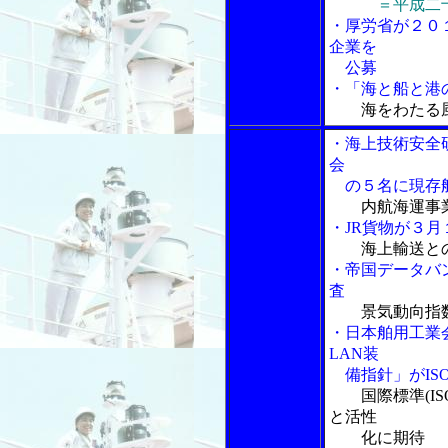
＝平成
二
・厚労省が２０
企業を
公募
・「海と船と港の
海をわたる
・海上技術安全
会
の５名に現存船
内航海運事
・JR貨物が３
海上輸送と
・帝国データバ
査
景気動向指
・日本舶用工業
LAN装
備指針」がIS
国際標準(I
と活性
化に期待