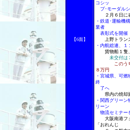
コシッ
プ･モーダルシ
２月６日に
・鉄道･運輸機
業者
表彰式を開催
【6面】
上野トラン
・内航総連、１
貨物船１隻
未交付は
このう
８万円
・宮城県、可燃
終
了へ
県内の焼却
・関西グリーン
リーン
物流セミナー
大阪南港フ
「おれんじ