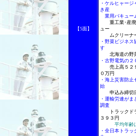
・ケルヒャージ
き産
業用バキュームク
重工業･産
【5面】
ュー
ムクリーナ
・野菜ビジネス
す
北海道の野
・古野電気の２
売上高５２
０万円
・海上災害防止
始
申込み締切
・運輸労連がま
調査
トラックド
３９３円
平均年齢
・全日本トラッ