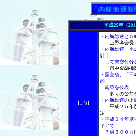
「内航海運新聞」ニ
平成25年（20
・内航総連と５
上野孝会長
・内航総連、平
計上
して未交付分
市中金融機
・国交省、「日
的
施策を公表
多くの公共事
・内航総連の上
【1面】
平成２５年
定
・平成２４年度
ィアで
７億３００万