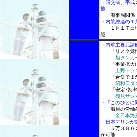
・国交省、平成
施
海事局関係
・内航総連の１
１月１７日
認
・内航主要元請
「リスク覚悟
旭タンカ
「事業拡大
上野トラ
「合併でまか
昭和日タ
「安定･効率
鶴見サン
・「このひとに
船員の労働
全日本海
・日本マリンが
５万３８６
が可能