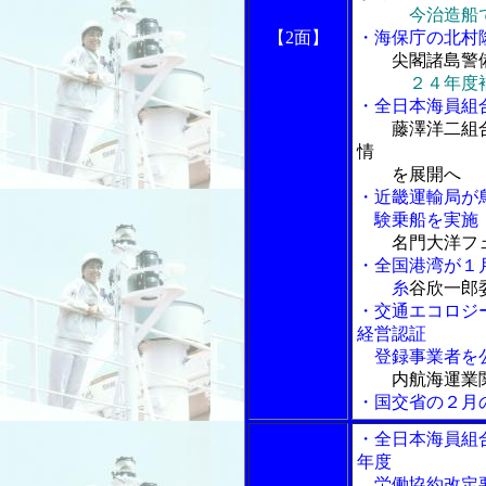
今治造船
【2面】
・海保庁の北村
尖閣諸島警
２４年度
・全日本海員組
藤澤洋二組
情
を展開へ
・近畿運輸局が
験乗船を実施
名門大洋フ
・全国港湾が１
糸
谷欣一郎
・交通エコロジ
経営認証
登録事業者を
内航海運業
・国交省の２月
・全日本海員組
年度
労働協約改定