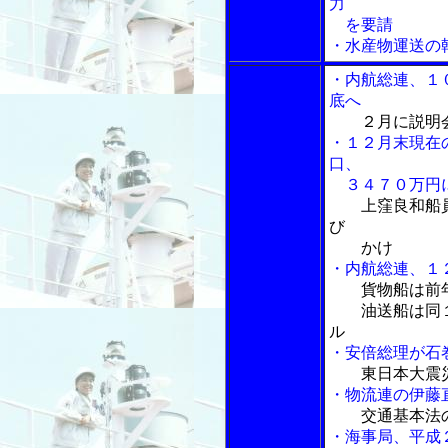
力
を要請
・水産物運送の
・内航総連、１
底へ
２月に説明
・１２月末現在
口、
３４７０万円
上窪良和船
び
かけ
・内航総連、１
貨物船は前
油送船は同１
ル
・安倍総理が石
東日本大震
・物流連の伊藤
交通基本法
・海事局、平成