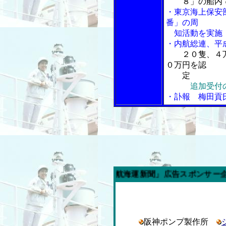
８」の船内
・東京海上保安
番」の周
知活動を実施
・内航総連、平
２０隻、４
０万円を認
定
追加受付
・訃報 梅田貢
今週の「内航海運新聞」広告スポンサー企業
阪神ポンプ製作所