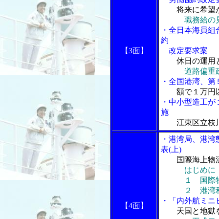
将来に希望
職務給の
・全日本海員組
約
【3面】
改定要求案
休日の運用
道路偏重
・全国港湾、第
額で１万円
・中小型造工が
施
江東区立枝
・港湾局、港湾
表(上)
国際海上物
はじめに
１ 国際
２ 港湾利
・「内外航ミニヒ
【4面】
天国と地獄