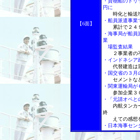
・貨物船のトリ
円に
時化と輸送
・船員派遣事業
【6面】
累計で２４
・海事局が船員
業
場監査結果
２事業者の
・インドネシア
代替建造は
・国交省の３月
セメントな
・関東運輸局が
参加企業３
・「元請オペと
内航タンカ
終
えての感想
・日本海事セン