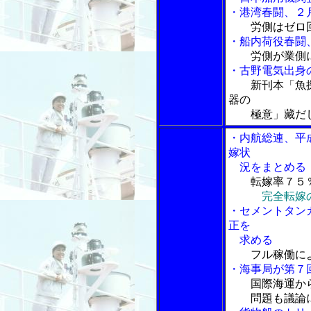
・港湾春闘、２
労側はゼロ
・船内荷役春闘
労側が業側
・古野電気出身の
新刊本「魚
器の
極意」藏だし
・内航総連、平
嫁状
況をまとめる
転嫁率７５
完全転嫁
・セメントタン
正を
求める
フル稼働に
・海事局が第７
国際海運か
問題も議論