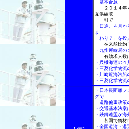
基本合意
２０１４年
互供給取
引で
・日通、４月から
ま
わり７」を投
在来船比約
・九州運輸局の
有効求人数
・兵機海運の４
・三菱化学物流
・川崎近海汽船
・三菱化学物流
・日本長距離フ
グで
道路偏重政策の
・交通基本法案
・鉄鋼連盟が海
各国で鋼材
・全国港湾・港