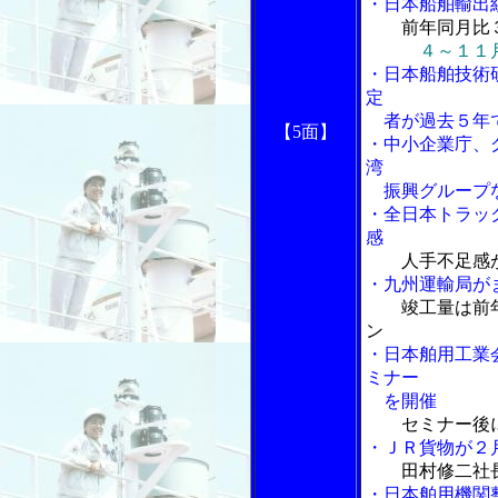
・日本船舶輸出
前年同月比
４～１１
・日本船舶技術
定
者が過去５年
【5面】
・中小企業庁、
湾
振興グループな
・全日本トラッ
感
人手不足感
・九州運輸局が
竣工量は前年
ン
・日本舶用工業
ミナー
を開催
セミナー後
・ＪＲ貨物が２
田村修二社
・日本舶用機関