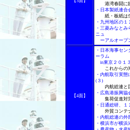
【3面】
港湾春闘に
・日本製紙連合
紙・板紙は
・九州地区の１
・三菱みなとみ
ニュ
ーアルオープ
・日本海事セン
ーラム
in東京２０１
これからの
・内航取引実態
(３)
内航総連と
・広島港振興協
【4面】
集荷促進対
・日通総研、１
外貿コンテ
・内航総連の外
・横浜市が横浜
・農産物・水産