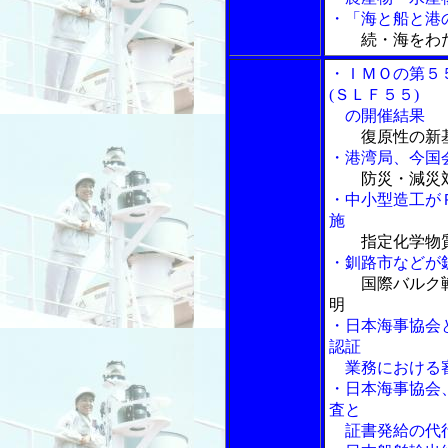
・「海と船と港の
続・海をわ
・ＩＭＯの第５
(ＳＬＦ５５)
の開催結果
復原性の新
・港湾局、今国
防災・減災
・中小型造工が
施
指定化学物
・釧路市などが
国際バルク
明
・日本海事協会
認証
業務における審
・日本海事協会
査と
証書発給の代