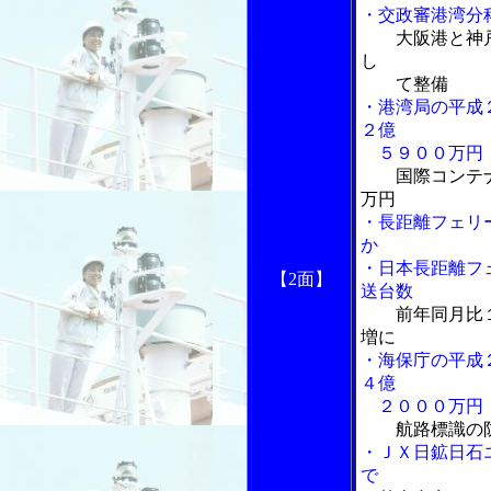
・交政審港湾分
大阪港と神
し
て整備
・港湾局の平成
２億
５９００万円
国際コンテ
万円
・長距離フェリ
か
・日本長距離フ
【2面】
送台数
前年同月比
増に
・海保庁の平成
４億
２０００万円
航路標識の
・ＪＸ日鉱日石
で