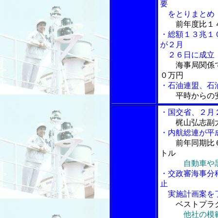
要
をとりまとめ
前年度比１
・総額１３兆１
が２月
２６日に成立
海事局関係
０万円
・石油連盟、石
平時からの
・国交省、２月
梶山弘志副
・内航総連が平
前年同期比
トル
自動車や
・交政審海事分
止
実施計画案を了
ベストプラ
他社の模