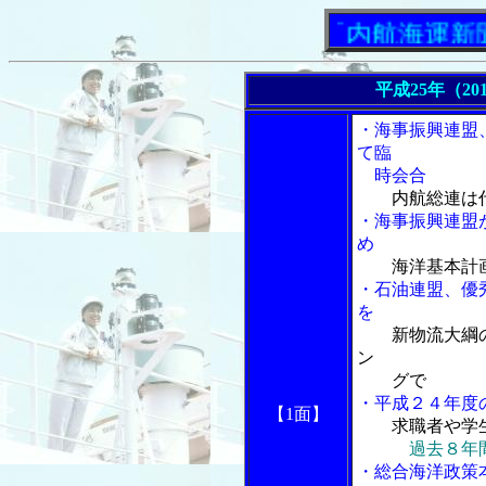
「内航海運新聞」ニ
平成25年（20
・海事振興連盟
て臨
時会合
内航総連は
・海事振興連盟
め
海洋基本計
・石油連盟、優
を
新物流大綱
ン
グで
・平成２４年度
【1面】
求職者や学
過去８年
・総合海洋政策