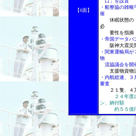
口」を設置
・船整協の雑喉
【6面】
催
休眠状態の
必
要性を指摘
・帝国データバ
阪神大震災
・関東運輸局が
物
流協議会を開
支援物資物
・内航総連、３
審査
２１隻、４
２４年度
ン、納付額
約５５億