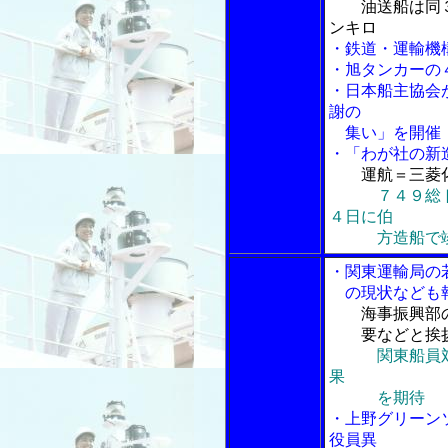
油送船は同
ンキロ
・鉄道・運輸機
・旭タンカーの
・日本船主協会
謝の
集い」を開催
・「わが社の新
運航＝三菱
７４９総
４日に伯
方造船で
・関東運輸局の
の現状なども
海事振興部
要などと挨
関東船員
果
を期待
・上野グリーン
役員異