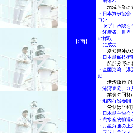
開催へ
地域企業に
・日本海事協会
コン
セプト承認を
・経産省、世界
の採取
【5面】
に成功
愛知県沖の
・日本船舶技術
船舶分野に
・全国港湾・港
動
港湾政策で
・港湾春闘、３
業側の回答
・船内荷役春闘
労側は平和
・日本船主協会
・農水産物輸送
・月星海運の上
・フジトランス