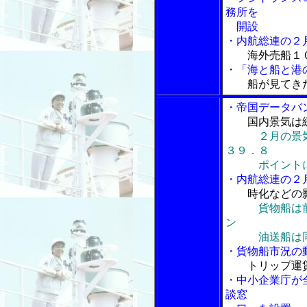
務所を
開設
・内航総連の２
海外売船１
・「海と船と港の
船が見てき
・帝国データバ
国内景気は
２月の景
３９．８
ポイント
・内航総連の２
時化などの
貨物船は
ン
油送船は同９
・貨物船市況の
トリップ運
・中小企業庁が
談窓