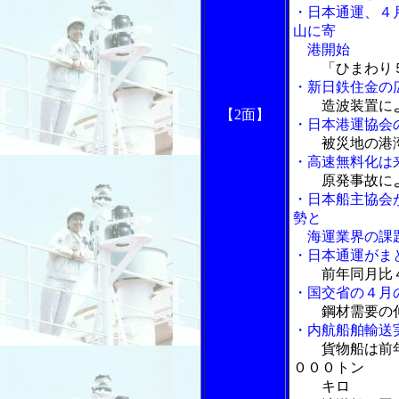
・日本通運、４
山に寄
港開始
「ひまわり
・新日鉄住金の
造波装置に
【2面】
・日本港運協会
被災地の港
・高速無料化は
原発事故に
・日本船主協会
勢と
海運業界の課題
・日本通運がま
前年同月比
・国交省の４月
鋼材需要の
・内航船舶輸送
貨物船は前
０００トン
キロ