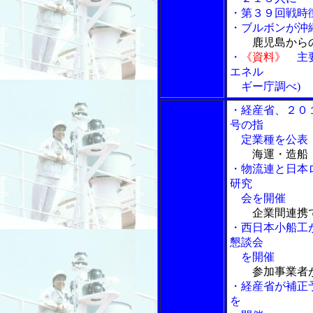
・第３９回戦時
・ブルボンが沖
鹿児島から
・
《資料》
主要
エネル
ギー庁調べ)
・経産省、２０
号の指
定業種を公表
海運・造船
・物流連と日本
研究
会を開催
企業間連携
・西日本小船工
懇談会
を開催
参加事業者
・経産省が補正
を