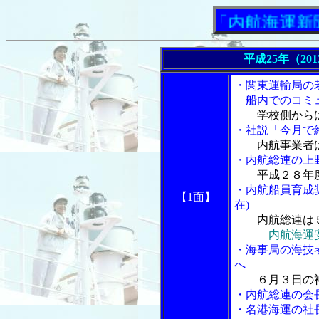
「内航海運新聞」ニ
平成25年（20
・関東運輸局の
船内でのコミュ
学校側から
・社説「今月で
内航事業者
・内航総連の上
平成２８年
・内航船員育成
【1面】
在)
内航総連は
内航海運
・海事局の海技
へ
６月３日の
・内航総連の会
・名港海運の社