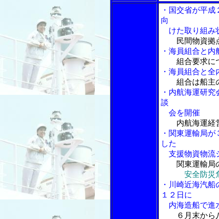
・国交省が平成
向
けた取り組み
民間物資拠
・海員組合と内
組合要求に
・海員組合と全
組合は船主
・内航海運研究
談
会を開催
内航海運経
・関東運輸局が
した
支援物資物流シ
関東運輸局の
安全防災
・川崎近海汽船
１２日に
内海造船で進
６月末から