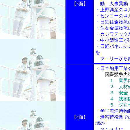
【3面】
動、人事異動
・上野興産の４
・センコーの４
・日鉄住金物流
・住友金属物流
・カシワテック
・中小型造工が
・日軽パネルシ
を
フェリーから鉄
・日本舶用工業
国際競争力強
１ 業界
２ 人材確保
３ 安全・環
４ 技術開
５ グロー
・琴平海洋博物
【4面】
・港湾荷役業で
増の
２１３人に