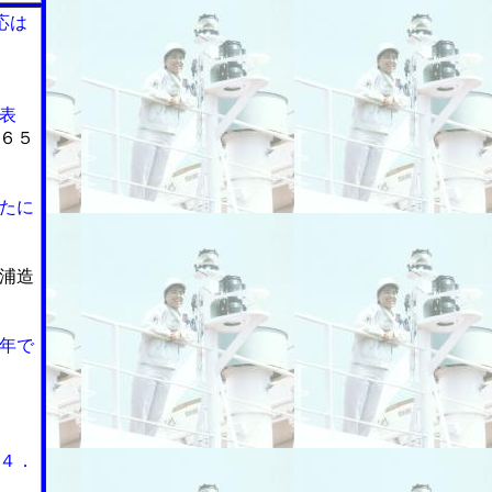
応は
表
６５
たに
浦造
年で
４．