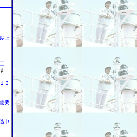
度上
工
ま
１３
需要
造申