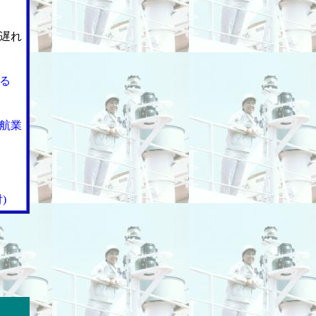
遅れ
る
航業
)