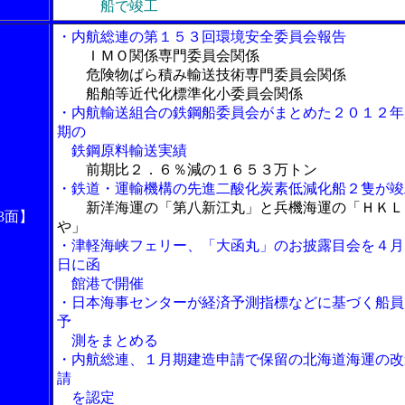
船で竣工
・内航総連の第１５３回環境安全委員会報告
ＩＭＯ関係専門委員会関係
危険物ばら積み輸送技術専門委員会関係
船舶等近代化標準化小委員会関係
・内航輸送組合の鉄鋼船委員会がまとめた２０１２年
期の
鉄鋼原料輸送実績
前期比２．６％減の１６５３万トン
・鉄道・運輸機構の先進二酸化炭素低減化船２隻が竣
新洋海運の「第八新江丸」と兵機海運の「ＨＫＬ
3面】
や」
・津軽海峡フェリー、「大函丸」のお披露目会を４月
日に函
館港で開催
・日本海事センターが経済予測指標などに基づく船員
予
測をまとめる
・内航総連、１月期建造申請で保留の北海道海運の改
請
を認定