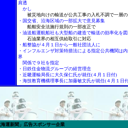
肩透
かし
被災地向けの輸送が公共工事の入札不調で一層の
・国交省、沿海区域の一部拡大で意見募集
船舶安全法施行規則の一部改正で
・油送船運航船社も大型船の建造で輸送の効率化を図
石油業界の相互供給取引に対応
・船整協が４月１日から一般社団法人に
・インフルエンザ対策特措法による指定公共機関は内
界
関係で９社を指定
・日鉄住金物流グループの経営理念
・近畿運輸局長に大久保仁氏が就任(４月１日付)
・海技教育機構理事長に加藤敏文氏が就任(４月１日付
ポンサー企業