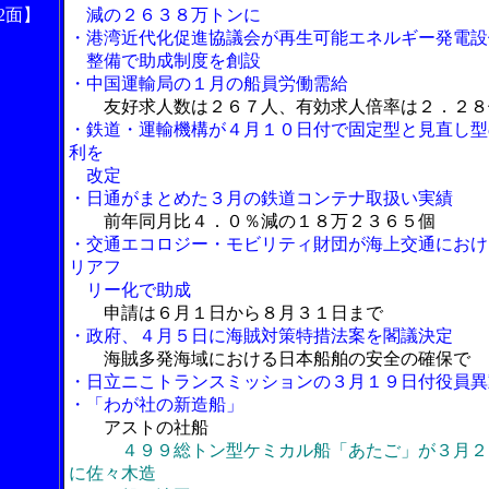
2面】
減の２６３８万トンに
・港湾近代化促進協議会が再生可能エネルギー発電設
整備で助成制度を創設
・中国運輸局の１月の船員労働需給
友好求人数は２６７人、有効求人倍率は２．２８
・鉄道・運輸機構が４月１０日付で固定型と見直し型
利を
改定
・日通がまとめた３月の鉄道コンテナ取扱い実績
前年同月比４．０％減の１８万２３６５個
・交通エコロジー・モビリティ財団が海上交通におけ
リアフ
リー化で助成
申請は６月１日から８月３１日まで
・政府、４月５日に海賊対策特措法案を閣議決定
海賊多発海域における日本船舶の安全の確保で
・日立ニこトランスミッションの３月１９日付役員異
・「わが社の新造船」
アストの社船
４９９総トン型ケミカル船「あたご」が３月２
に佐々木造