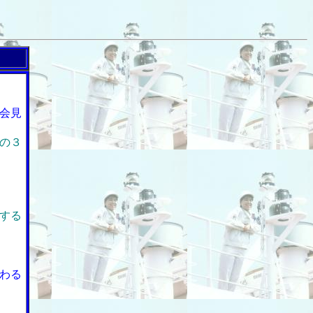
会見
の３
する
わる