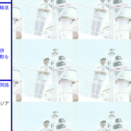
輸送
併
動を
関係
ジア