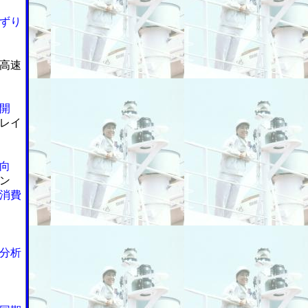
ずり
高速
開
レイ
向
ン
消費
分析