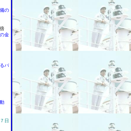
備の
倍
の金
るバ
動
７日