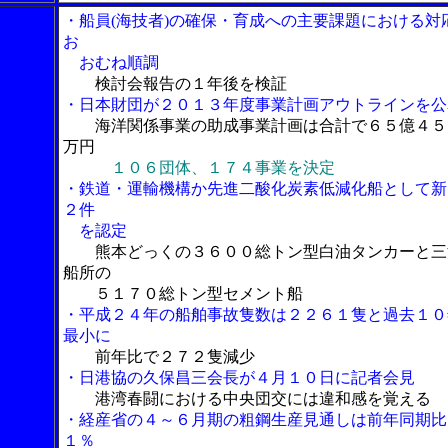
・船員(海技者)の確保・育成への主要課題における対
お
おむね順調
検討会報告の１年後を検証
・日本財団が２０１３年度事業計画アウトラインを公
海洋関係事業の助成事業計画は合計で６５億４５
万円
１０６団体、１７４事業を決定
・鉄道・運輸機構か先進二酸化炭素低減化船として新
２件
を認定
熊本どっくの３６００総トン型白油タンカーと三
船所の
５１７０総トン型セメント船
・平成２４年の船舶事故隻数は２２６１隻と過去１０
最小に
前年比で２７２隻減少
・日港協の久保昌三会長が４月１０日に記者会見
港湾春闘における中央団交には違和感を覚える
・経産省の４～６月期の粗鋼生産見通しは前年同期比
１％