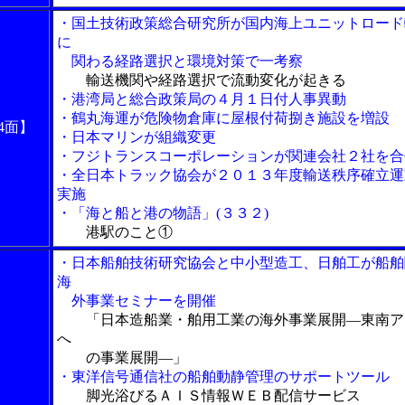
・国土技術政策総合研究所が国内海上ユニットロード
に
関わる経路選択と環境対策で一考察
輸送機関や経路選択で流動変化が起きる
・港湾局と総合政策局の４月１日付人事異動
・鶴丸海運が危険物倉庫に屋根付荷捌き施設を増設
4面】
・日本マリンが組織変更
・フジトランスコーポレーションが関連会社２社を合
・全日本トラック協会が２０１３年度輸送秩序確立運
実施
・「海と船と港の物語」(３３２)
港駅のこと①
・日本船舶技術研究協会と中小型造工、日舶工が船舶
海
外事業セミナーを開催
「日本造船業・舶用工業の海外事業展開―東南ア
へ
の事業展開―」
・東洋信号通信社の船舶動静管理のサポートツール
脚光浴びるＡＩＳ情報ＷＥＢ配信サービス