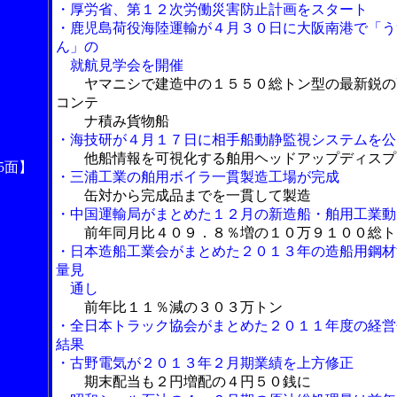
・厚労省、第１２次労働災害防止計画をスタート
・鹿児島荷役海陸運輸が４月３０日に大阪南港で「う
ん」の
就航見学会を開催
ヤマニシで建造中の１５５０総トン型の最新鋭の
コンテ
ナ積み貨物船
・海技研が４月１７日に相手船動静監視システムを公
他船情報を可視化する舶用ヘッドアップディスプ
5面】
・三浦工業の舶用ボイラ一貫製造工場が完成
缶対から完成品までを一貫して製造
・中国運輸局がまとめた１２月の新造船・舶用工業動
前年同月比４０９．８％増の１０万９１００総ト
・日本造船工業会がまとめた２０１３年の造船用鋼材
量見
通し
前年比１１％減の３０３万トン
・全日本トラック協会がまとめた２０１１年度の経営
結果
・古野電気が２０１３年２月期業績を上方修正
期末配当も２円増配の４円５０銭に