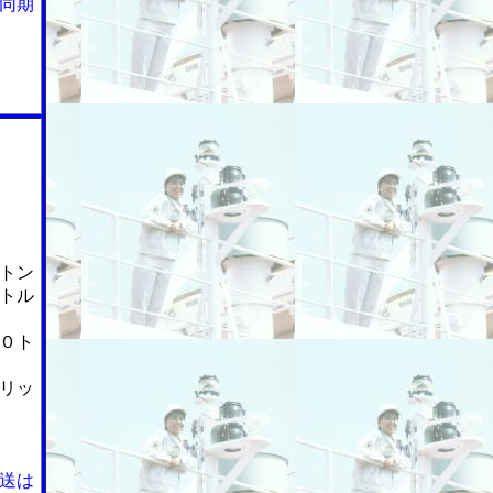
同期
トン
トル
０ト
リッ
送は