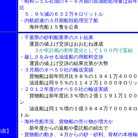
・昭和シェル石油の４～６月期の原油総処理量は前年
比
５．９％減の６３２万キロリットル
・内航総連の３月期船殻処理完了船
海外売船１５隻を公表
・千葉県の砂利船業界のスト結果
運賃の値上げ交渉はおおむね達成
３か年計画の初年度分として１００円で妥結
・厳しさをみせる油送船の用船料交渉
運賃の値上げ交渉の結果次第が大勢
・３月期のオペ５０社の輸送実績
貨物船は前年同月比９８％の１９４１万４０００
油送船は同９５％の１１４２万１０００キロリッ
・２０１２年度のオペ５０社の輸送実績
貨物船は前年度比３％増の２億１１９１万１００
ン
油送船は同１％増の１億３６４４万７０００キロ
トル
・海外売船市況、貨物船の売り物が増大か
新年度からの返船や委託船の続出で
6面】
・貨物船の動き、４月からの砂・砂利、骨材の本格輸