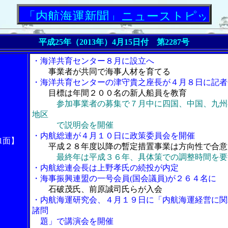
内航海運新聞」ニューストピックス
平成25年（2013年）4月15日付 第2287号
・海洋共育センター８月に設立へ
事業者が共同で海事人材を育てる
・海洋共育センターの津守貴之座長が４月８日に記者
目標は年間２００名の新人船員を教育
参加事業者の募集で７月中に四国、中国、九州
地区
で説明会を開催
・内航総連が４月１０日に政策委員会を開催
1面】
平成２８年度以降の暫定措置事業は方向性で合意
最終年は平成３６年、具体策での調整時間を要
・内航総連会長は上野孝氏の続投が内定
・海事振興連盟の一号会員(国会議員)が２６４名に
石破茂氏、前原誠司氏らが入会
・内航海運研究会、４月１９日に「内航海運経営に関
諸問
題」で講演会を開催