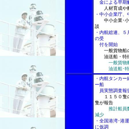
金による早期
人材育成や
・中小企業庁、
中小企業･
談
・内航総連、５
の受
付を開始
一般貨物船
油送船・特殊
一般貨物
油送船･特殊
・内航タンカー
ー船
員実態調査報
１１５０隻
隻が報告
推計船員
減少
・全国港湾･港
に仮調