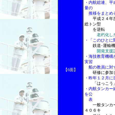
・内航総連、平
量の
推移をまとめ
平成２４年
総トン型
を逆転
老朽化し
・「このひとに
鉄道･運輸
開発支援
・海技教育機構
実習
船の教員に対す
【6面】
研修に参加
・昨年１２月に
「はっこう
・内航タンカー
を公
表
一般タンカ
４０６キ