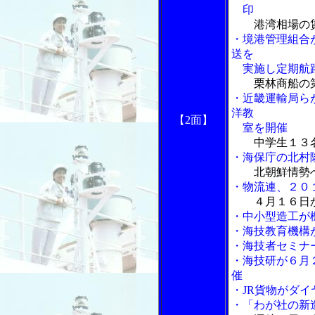
印
港湾相場の
・境港管理組合
送を
実施し定期航
栗林商船の
・近畿運輸局ら
洋教
【2面】
室を開催
中学生１３
・海保庁の北村
北朝鮮情勢
・物流連、２０
４月１６日
・中小型造工が
・海技教育機構
・海技者セミナ
・海技研が６月
催
・JR貨物がダ
・「わが社の新