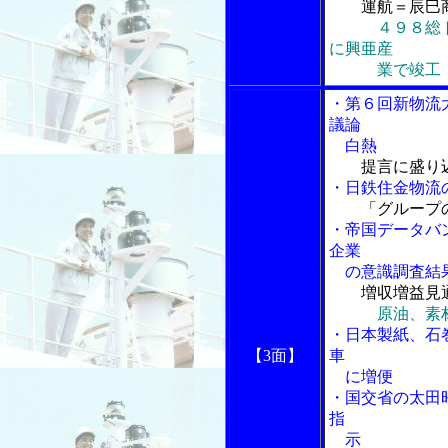
運航＝辰巳
４９８総
に興亜産
業で竣工
・第６回新物流
議論
白熱
提言に盛り
・日鉄住金物流
「グループ
・帝国データバ
企業
の意識調査結
増収増益見
原油、素
・日本製紙、石
【3面】
車
に増便
・国交省の太田
指
示