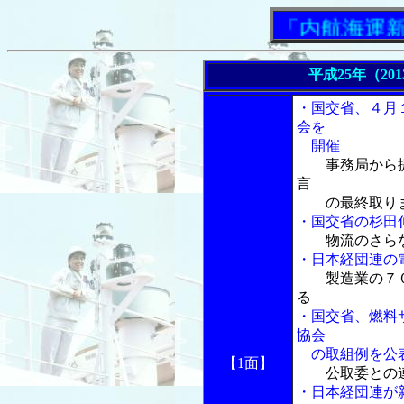
「内航海運新聞」ニ
平成25年（20
・国交省、４月
会を
開催
事務局から
言
の最終取りま
・国交省の杉田
物流のさら
・日本経団連の
製造業の７
る
・国交省、燃料
協会
の取組例を公
【1面】
公取委との
・日本経団連が