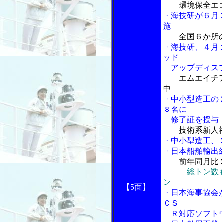
環境保全エ
・海技研が６月
施
全国６か所
・海技研、４月
ッド
アップディス
エムエイチ
中
・中小型造工の
８名に
修了証を授与
技術系新人
・中小型造工、
・日本船舶輸出
前年同月比
総トン数
ン
【5面】
・日本海事協会
ＣＳ
Ｒ対応ソフトウ