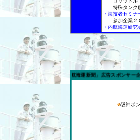
ロリットル
特殊タンク船
・海技者セミナ
参加企業２
・内航海運研究
今週の「内航海運新聞」広告スポンサー企業
阪神ポ