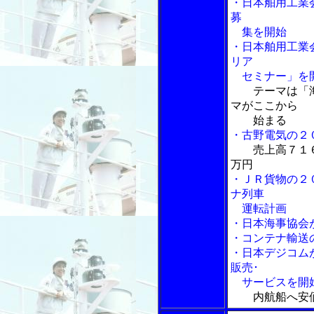
・日本舶用工業
募
集を開始
・日本舶用工業
リア
セミナー」を
テーマは「
マがここから
始まる
・古野電気の２
売上高７１
万円
・ＪＲ貨物の２
ナ列車
運転計画
・日本海事協会
・コンテナ輸送
・日本デジコム
販売･
サービスを開
内航船へ安