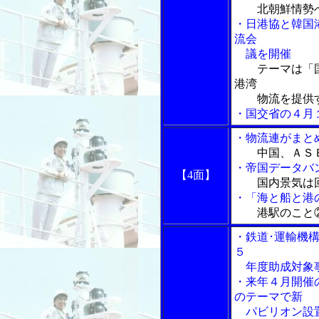
北朝鮮情勢
・日港協と韓国
流会
議を開催
テーマは「
港湾
物流を提供す
・国交省の４月
・物流連がまと
中国、ＡＳ
・帝国データバ
【4面】
国内景気は
・「海と船と港の
港駅のこと
・鉄道･運輸機
５
年度助成対象
・来年４月開催
のテーマで新
パビリオン設