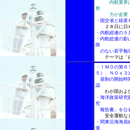
内航業界
努
力が必要
・国交省と経産
２８日に日
・内航総連の５
・内航総連の影
限
のない若手勉
テーマは「
・ＩＭＯの第６
５）、ＮＯｘ３
規制の開始時期
認
わが国およ
・海洋政策研究
究
報告書」を公
安全運航な
・関東沿海海員
催