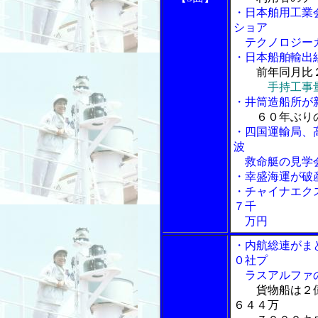
・日本舶用工業
ショア
テクノロジーカ
・日本船舶輸出
前年同月比
手持工事
・井筒造船所が
６０年ぶり
・四国運輸局、
波
救命艇の見学
・幸盛海運が破
・チャイナエク
７千
万円
・内航総連がま
０社プ
ラスアルファ
貨物船は２
６４４万