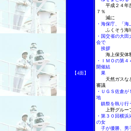
平成２４年
７％
減に
・海保庁、「海
ふくそう海
・国交省の大田
会で
挨拶
海上保安体
・ＩＭＯの第４
開催結
【4面】
果
天然ガスな
審議
・ＵＧＳ佐倉が
地
鎮祭を執り行
上野グルー
・第３０回横浜
の女
子が優勝、男