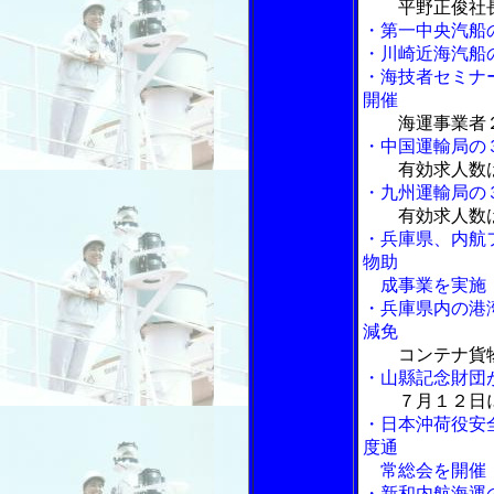
平野正俊社
・第一中央汽船
・川崎近海汽船
・海技者セミナ
開催
海運事業者
・中国運輸局の
有効求人数
・九州運輸局の
有効求人数
・兵庫県、内航
物助
成事業を実施
・兵庫県内の港
減免
コンテナ貨
・山縣記念財団
７月１２日
・日本沖荷役安
度通
常総会を開催
・新和内航海運