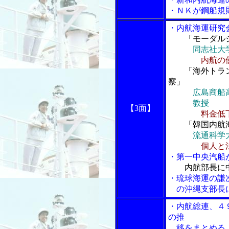
・ＮＫが鋼船規
・内航海運研究
「モーダル
同志社大
内航の
「海外トラ
察」
広島商船
教授
【3面】
料金低
「韓国内航
流通科学
個人と
・第一中央汽船
内航部長に
・琉球海運の謙
の沖縄支部長
・内航総連、４
の推
移をまとめる