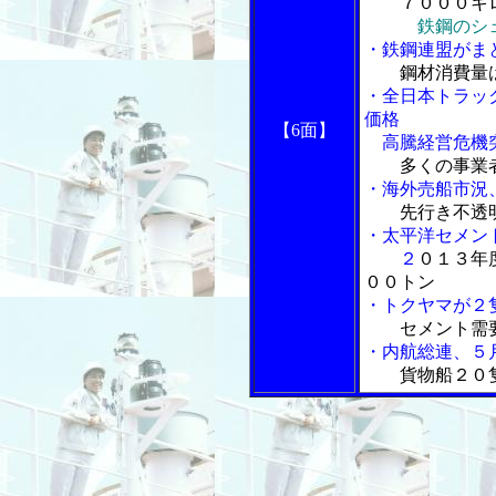
７０００キロ
鉄鋼のシ
・鉄鋼連盟がま
鋼材消費量
・全日本トラッ
価格
【6
面】
高騰経営危機突
多くの事業
・海外売船市況
先行き不透
・太平洋セメン
２
０１３年
００トン
・トクヤマが２
セメント需
・内航総連、５
貨物船２０