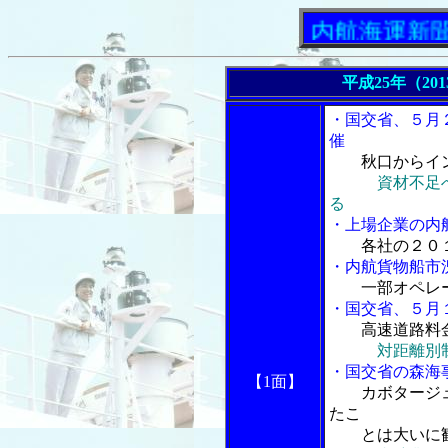
「内航海運新聞」ニュ
平成25年（20
・国交省、５月
催
秋口からイ
資材不足
る
・上場企業の内
各社の２０
・内航貨物船市
一部オペレ
・国交省、５月
高速道路料
対距離別
・国交省の森海
【1面】
カボタージ
たこ
とは大いに歓