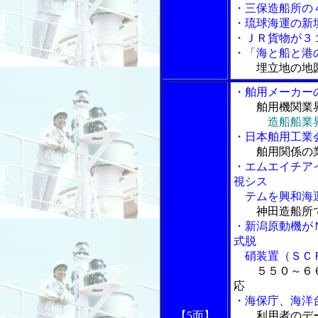
・三保造船所の
・琉球海運の新
・ＪＲ貨物が３
・「海と船と港の
埋立地の地
・舶用メーカー
舶用機関業
造船船業
・日本舶用工業
舶用関係の
・エムエイチア
視シス
テムを興和海運
神田造船所
・新潟原動機が
式脱
硝装置（ＳＣ
５５０～６
応
・海保庁、海洋
【5面】
利用者のデ