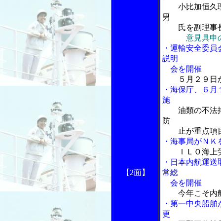
小比加恒久
男
氏を副理事長
意見具申
・運輸安全委員
説明
会を開催
５月２９日
・海保庁、６月
施
油類の不法
防
止が重点項
・海事局がＮＫ
ＩＬＯ海上
・日本内航運送
【2面】
常総
会を開催
今年こそ内
・第一中央船舶
更