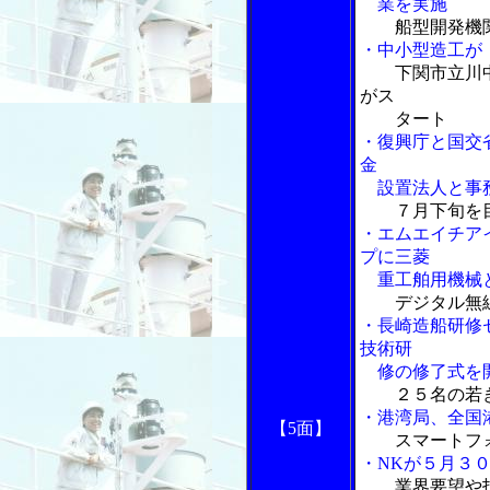
業を実施
船型開発機
・中小型造工が
下関市立川
がス
タート
・復興庁と国交
金
設置法人と事
７月下旬を
・エムエイチア
プに三菱
重工舶用機械
デジタル無
・長崎造船研修
技術研
修の修了式を
２５名の若
・港湾局、全国
【5面】
スマートフ
・NKが５月３
業界要望や