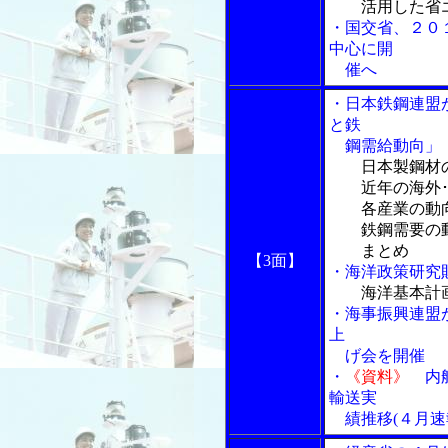
活用した省エ
・国交省、２０
中心に開
催へ
・日本鉄鋼連盟
と鉄
鋼需給動向」
日本製鋼材
近年の海外･
各産業の動
鉄鋼需要の
まとめ
【3面】
・海洋政策研究
海洋基本計
・海事振興連盟
上
げ会を開催
・
《資料》
内航
輸送実
績推移(４月速