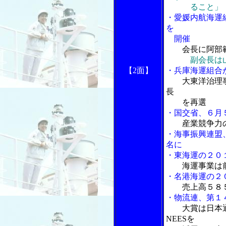
ること」
・愛媛内航海運
を
開催
会長に阿部
副会長は
【2面】
・兵庫海運組合
大東洋治理
長
を再選
・国交省、６月
産業競争力
・海事振興連盟
名に
・東海運の２０
海運事業は
・名港海運の２
売上高５８
・物流連、第１
大賞は日本
NEESを