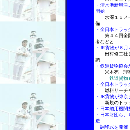
・清水港新興津
開始
水深１５メ
備
・全日本トラッ
第４４回全
者などと
・JR貨物が６
田村修二社
調
・鉄道貨物協会
米本亮一理
鉄道貨物
・全日本トラッ
燃料サーチ
・JR貨物が東
新規のトラ
・日本舶用機関
・日本財団ら、
造
調印式を開催