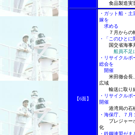
食品製造実
・ガット船・土
嫁を
求める
７月からの
・「このひとに聞
国交省海事
船員不足
・リサイクルポ
総会を
開催
米田徹会長
広域
輸送に取り
・リサイクルポ
【6
面】
開催
港湾局の石
・海保庁、７月
プレジャー
化
・鉄鋼連盟がま