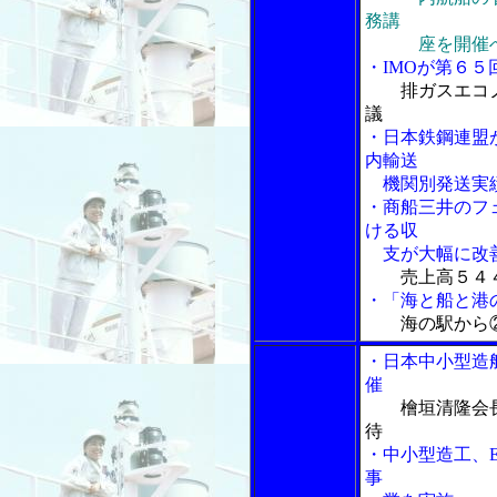
務講
座を開催
・IMOが第６
排ガスエコ
議
・日本鉄鋼連盟
内輸送
機関別発送実
・商船三井のフ
ける収
支が大幅に改
売上高５４
・「海と船と港の
海の駅から
・日本中小型造
催
檜垣清隆会
待
・中小型造工、E
事