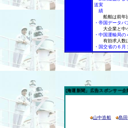
送実
績
船舶は前年
・帝国データバ
大企業と中
・中国運輸局の
有効求人数
・国交省の６月
週の「内航海運新聞」広告スポンサー企業
山中造船
島田