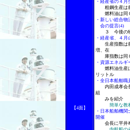
・経産省の４月
粗鋼生産は
燃料油は同０
・新しい総合物
会の提言(4)
３ 今後の
・経産省、４月
生産指数は
増、在
庫指数は同０
・資源エネルギ
燃料油生産
リットル
・全日本船舶職
内田成孝会
組
みを紹介
簡単な教
【4面】
・日本船舶機関
開催
会長に平井
内航船の