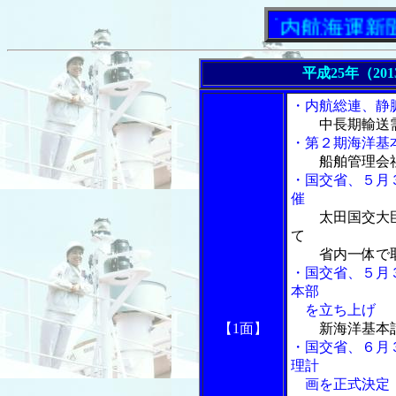
「内航海運新聞」ニュ
平成25年（20
・内航総連、静
中長期輸送
・第２期海洋基
船舶管理会
・国交省、５月
催
太田国交大
て
省内一体で取
・国交省、５月
本部
を立ち上げ
【1面】
新海洋基本
・国交省、６月
理計
画を正式決定