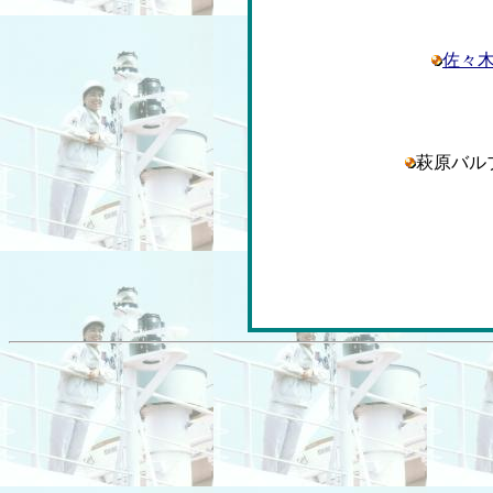
佐々
萩原バ