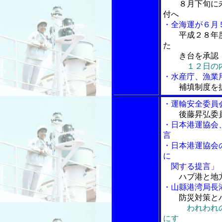
８月下旬に
付へ
・全海運が６月
平成２８年
た
き台を承認
１２日の内
・水産庁、漁業
補填制度を
・運輸安全委員
後藤昇弘委
・日本港運協会
言
・日本港運協会
に
関する提言」
ハブ港と地
・山縣港湾局長
防災対策と
われわれ
にす