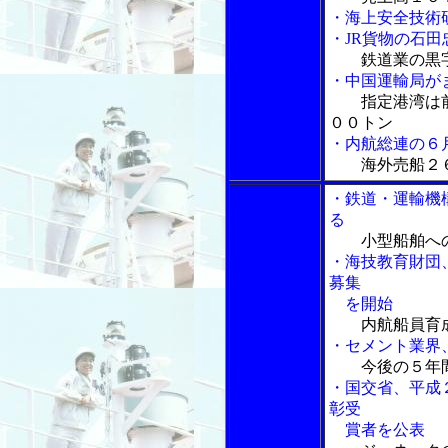
・海上安全技術
・JR貨物の石
鉄道業の黒
・中国運輸局が
指定港湾は
００トン
・内航総連の６
海外売船２
・鉄道・運輸機
る
小型船舶へ
・海技教育財団
募集
を開始
内航船員育
・セメント業界
今後の５年
・国交省、平成
彰受
賞者を公表