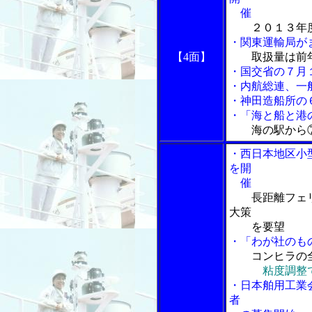
催
２０１３年
・関東運輸局が
【4面】
取扱量は前
・国交省の７月
・内航総連、一
・神田造船所の
・「海と船と港の
海の駅から
・西日本地区小
を開
催
長距離フェ
大策
を要望
・「わが社のも
コンヒラの
粘度調整
・日本舶用工業
者