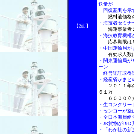
送量が
回復基調を示
燃料油価格
・海技者セミナ
【2面】
海運事業者
・海技教育機構
応募期限は
・中国運輸局が
有効求人数
・関東運輸局が
ーン
経営認証取得
・経産省がまと
２０１１年
６１万
６０００立方
・生コンクリー
・センコーが釜
・全日本海員組
・JR貨物が19
・「わが社の新