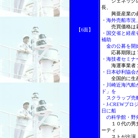
ジェネック
長、
興亜産業の眞
・海外売船市況
売買価格は
【6
面】
・国交省と経産
補助
金の公募を開
応募期限は
・海技者セミナ
海運事業者
・日本砂利協会
全国的に生
・川崎近海汽船
ド」を
スクラップ売
・J-CREWプ
日に船
の科学館・野外
１０代の男
ーティ
ストが出演