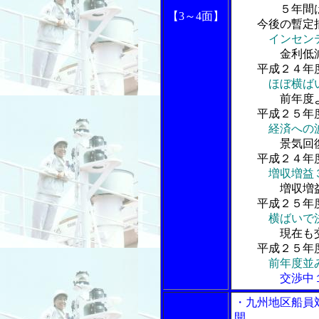
５年間は合
【3
～4面】
今後の暫定措
インセン
金利低減策
平成２４年度
ほぼ横ば
前年度より
平成２５年度
経済への
景気回復の
平成２４年度
増収増益
増収増益の
平成２５年度
横ばいで
現在も交渉
平成２５年度
前年度並
交渉中１５
・九州地区船員
開