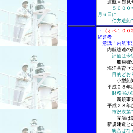
運航＝鶴見
５６００
月６日に
伯方造船で
・
《オペ１００
経営者
意識「内航市況
内航総連の奨
評価は今
船員確保対
海洋共育セン
目的どお
小型船対応
平成２８年度
財務省の
新規事業と
平成２８年度
市況次第
完済は計画ど
新規建造との
統合はな