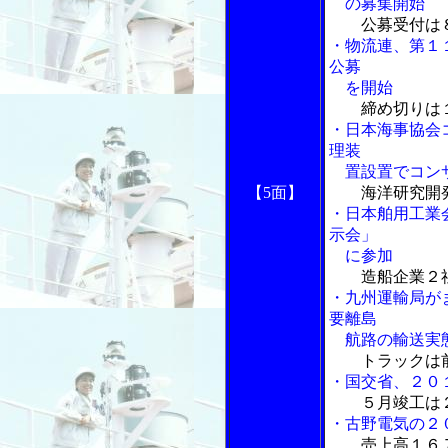
の募集開始
公募受付は
・物流連、第１
公募
を開始
締め切りは
・日本海事協会
理装
置設置でコンサ
【5面】
海洋研究開
・日本舶用工業
示会」
に参加
造船企業２
・九州運輸局が
要離島
航路の輸送実
トラックは
・国交省、２０
５月竣工は
・古野電気の２
売上高１６