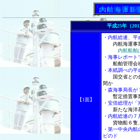
「内航海運新聞」ニ
平成25年（20
・内航総連、平
内航海運事
内航船舶
・海事レポート
船舶管理会社
・本紙調べの平
国交省との
間か
・森海事局長が
暫定措置事
【1面】
・安倍総理が「
新たな海洋
・内航総連の７
貨物船６隻
・第一中央内航
ビのド