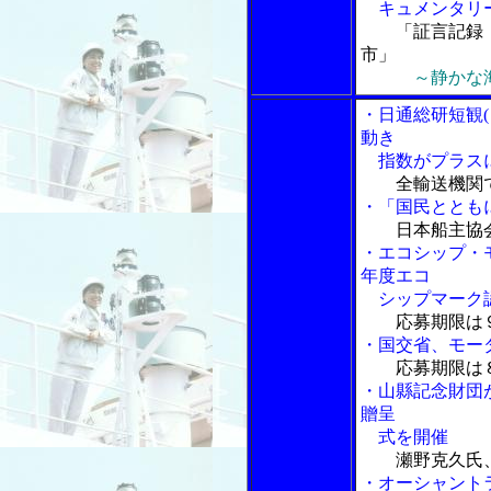
キュメンタリ
「証言記録
市」
～静かな
・日通総研短観
動き
指数がプラス
全輸送機関
・「国民ととも
日本船主協
・エコシップ・
年度エコ
シップマーク認
応募期限は
・国交省、モー
応募期限は
・山縣記念財団
贈呈
式を開催
瀬野克久氏
・オーシャント