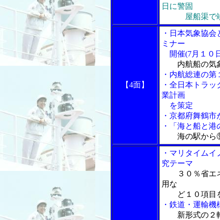
日に警固
屋船渠で
・日本気象協会
ミナー
開催(7月１０日
内航船の気
・内航総連の第
【4面】
・全日本トラッ
業計画
を策定
・京都府舞鶴市
・「海と船と港の
海の駅から
・マリタイムイ
究テーマ
３０％省エ
用な
ど１０項目
・鉄道・運輸機
新形式の２