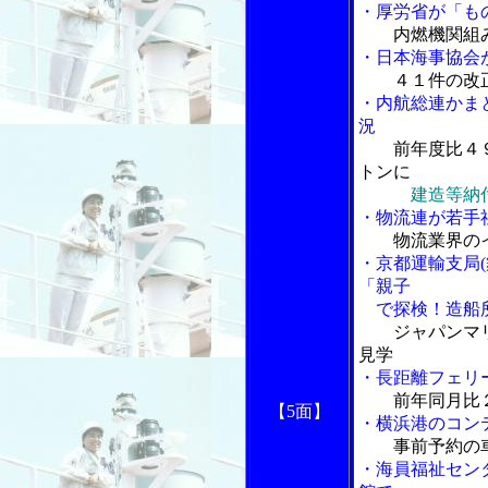
・厚労省が「も
内燃機関組
・日本海事協会
４１件の改
・内航総連かま
況
前年度比４
トンに
建造等納
・物流連が若手
物流業界の
・京都運輸支局
「親子
で探検！造船所
ジャパンマ
見学
・長距離フェリ
前年同月比
【5面】
・横浜港のコン
事前予約の
・海員福祉セン