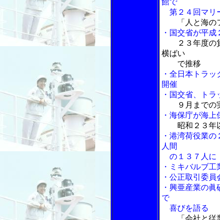
館で
第２４回マリー
「人と海の
・国交省が平成
２３年度の
横ばい
で推移
・全日本トラッ
開催
・国交省、トラ
９月までの
・海保庁が海上
昭和２３年
・港湾荷役業の
人間
の１３７人に
・ミキバルブ工
・公正取引委員
・興亜産業の眞
で
喜びを語る
「会社と従業