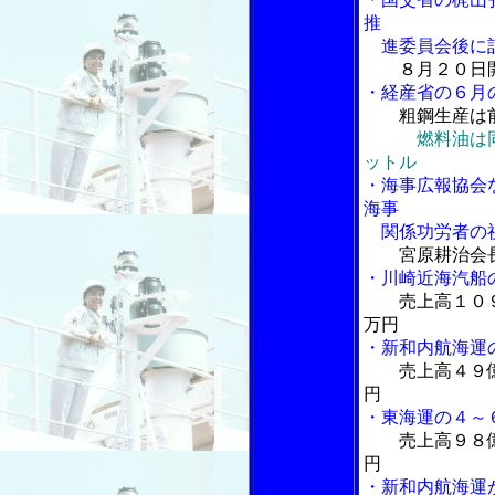
推
進委員会後に
８月２０日
・経産省の６月
粗鋼生産は
燃料油は
ットル
・海事広報協会
海事
関係功労者の
宮原耕治会
・川崎近海汽船
売上高１０
万円
・新和内航海運
売上高４９
円
・東海運の４～
売上高９８
円
・新和内航海運