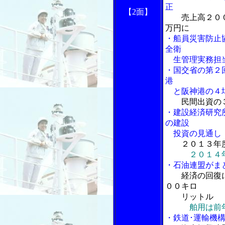
正
【2面】
売上高２０
万円に
・船員災害防止
全衛
生管理実務担当
・国交省の第２
港
と阪神港の４埠
民間出資の
・建設経済研究
の建設
投資の見通し
２０１３年
２０１４
・石油連盟がま
経済の回復
００キロ
リットル
舶用は前
・鉄道･運輸機