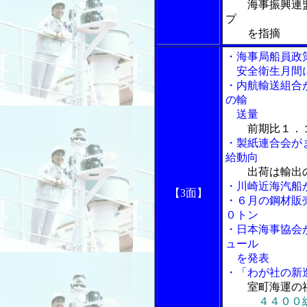
海事振興連
プ
を指摘
・海事局船員政
安全衛生月間
・内航輸送組合
の輸
送量
前期比１．
・製紙連合会が
給動向
出荷は輸出
・川崎近海汽船
【3
面】
・６月の鋼材販
０トン
・日本海事協会
ュール
を発表
・「わが社の新
室町海運の
４４００