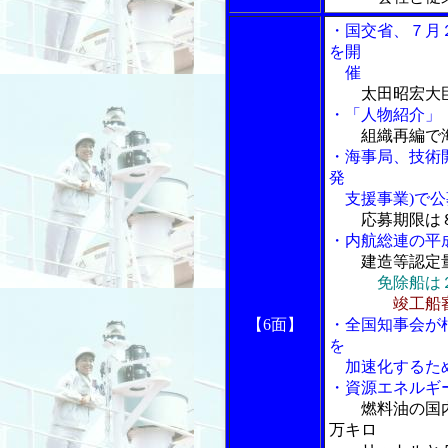
・国交省、７月
を開
催
太田昭宏大
・「人物紹介」
組織再編で
・海事局、技術
発
支援事業)で公
応募期限は
・内航総連の平
建造等認定
免除船は
竣工船
【6
面】
・全国知事会が
を
加速化するため
・資源エネルギ
燃料油の国
万キロ