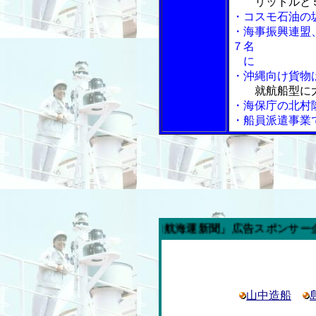
リットルと５
・コスモ石油の
・海事振興連盟
７名
に
・沖縄向け貨物
就航船型に
・海保庁の北村
・船員派遣事業
今週の「内航海運新聞」広告スポンサー企業
山中造船