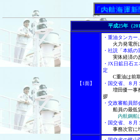
「内航海運新聞」ニ
平成25年（20
・重油タンカー
火力発電所
・社説「本紙の
実体経済の
・JX日鉱日石
定
C重油は前
【1面】
・国交省、８月
増田優一事
拶
・交政審船員部
船員の最低
内航鋼船
・国交省、８月
事務次官に
・国交省の梶山