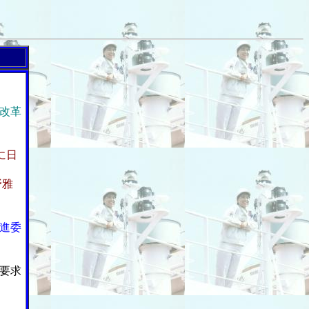
改革
に日
野雅
進委
要求