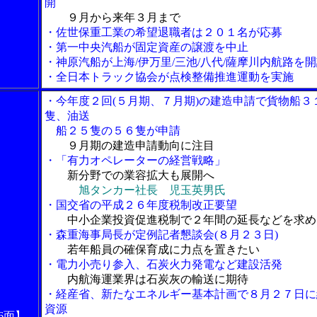
開
９月から来年３月まで
・佐世保重工業の希望退職者は２０１名が応募
・第一中央汽船が固定資産の譲渡を中止
・神原汽船が上海/伊万里/三池/八代/薩摩川内航路を
・全日本トラック協会が点検整備推進運動を実施
・今年度２回(５月期、７月期)の建造申請で貨物船３
隻、油送
船２５隻の５６隻が申請
９月期の建造申請動向に注目
・「有力オペレーターの経営戦略」
新分野での業容拡大も展開へ
旭タンカー社長 児玉英男氏
・国交省の平成２６年度税制改正要望
中小企業投資促進税制で２年間の延長などを求め
・森重海事局長が定例記者懇談会(８月２３日)
若年船員の確保育成に力点を置きたい
・電力小売り参入、石炭火力発電など建設活発
内航海運業界は石炭灰の輸送に期待
・経産省、新たなエネルギー基本計画で８月２７日に
資源
6面】