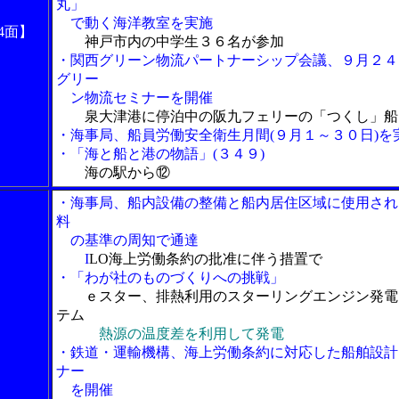
丸」
で動く海洋教室を実施
4面】
神戸市内の中学生３６名が参加
・関西グリーン物流パートナーシップ会議、９月２４
グリー
ン物流セミナーを開催
泉大津港に停泊中の阪九フェリーの「つくし」船
・海事局、船員労働安全衛生月間(９月１～３０日)を
・「海と船と港の物語」(３４９)
海の駅から⑫
・海事局、船内設備の整備と船内居住区域に使用され
料
の基準の周知で通達
I
LO海上労働条約の批准に伴う措置で
・「わが社のものづくりへの挑戦」
ｅスター、排熱利用のスターリングエンジン発電
テム
熱源の温度差を利用して発電
・鉄道・運輸機構、海上労働条約に対応した船舶設計
ナー
を開催