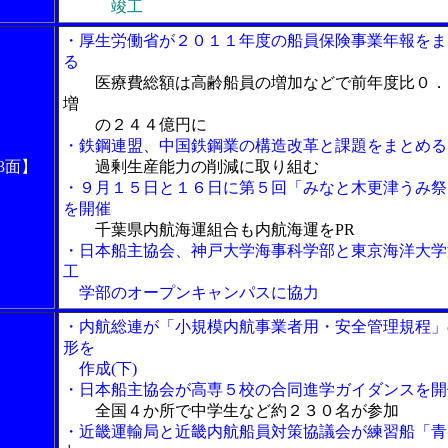
竣工
・厚生労働省が２０１１年度の船員保険事業年報をま
る
医療費総額は高齢船員の増加などで前年度比０．
増
の２４４億円に
・鉄鋼連盟、中国鉄鋼業の構造改革と課題をまとめる
3面】
過剰生産能力の削減に取り組む
・９月１５日と１６日に第５回「みなと木更津うみ祭
を開催
千葉県内航海運組合も内航海運をPR
・日本船主協会、神戸大学海事科学部と東京海洋大学
工
学部のオープンキャンパスに協力
・内航総連が「小規模内航事業者用・安全管理規程」
形を
作成(下)
・日本船主協会が高専５校の合同進学ガイダンスを開
全国４か所で中学生など約２３０名が参加
・近畿運輸局と近畿内航船員対策協議会が練習船「青