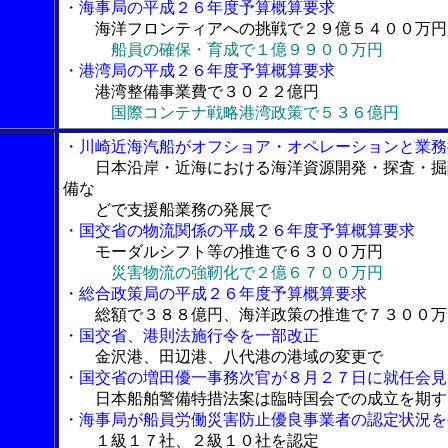
・海事局の平成２６年度予算概算要求
海洋フロンティアへの挑戦で２９億５４００万円
船員の確保・育成で１億９９００万円
・港湾局の平成２６年度予算概算要求
港湾整備事業費で３０２２億円
国際コンテナ戦略港湾政策で５３６億円
・川崎近海汽船がオフショア・オペレーションと業務
日本沿岸・近海における海洋資源開発・探査・掘
備な
どで支援船業務の発展で
・国交省の物流関係の平成２６年度予算概算要求
モーダルシフト等の推進で６３００万円
災害物流の強靭化で２億６７００万円
・総合政策局の平成２６年度予算概算要求
総額で３８８億円、海洋政策の推進で７３００万
・国交省、港則法施行令を一部改正
金沢港、田辺港、八代港の港域の変更で
・国交省の増田優一事務次官が８月２７日に就任会見
日本船舶警備特措法案は臨時国会での成立を期す
・海事局が船員労働災害防止優良事業者の認定状況を
１級１７社、２級１０社を認定