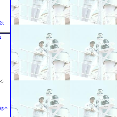
開設
１
る
総合