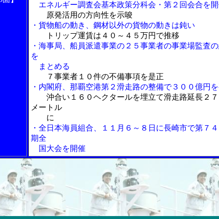
エネルギー調査会基本政策分科会・第２回会合を開
原発活用の方向性を示唆
・貨物船の動き、鋼材以外の貨物の動きは鈍い
トリップ運賃は４０～４５万円で推移
・海事局、船員派遣事業の２５事業者の事業場監査の
を
まとめる
７事業者１０件の不備事項を是正
・内閣府、那覇空港第２滑走路の整備で３００億円を
沖合い１６０ヘクタールを埋立て滑走路延長２７
メートル
に
・全日本海員組合、１１月６～８日に長崎市で第７４
期全
国大会を開催