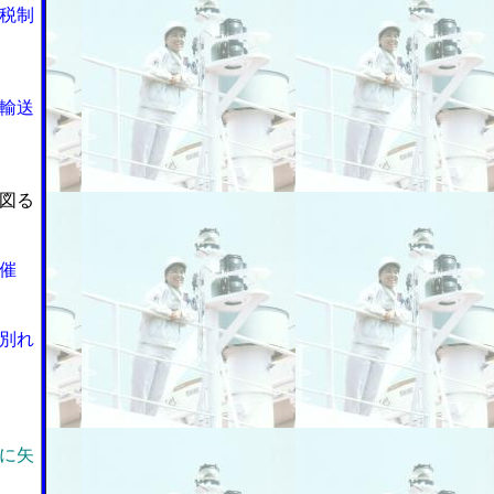
税制
輸送
図る
催
別れ
に矢