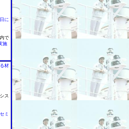
日に
内で
実施
る材
シス
セミ