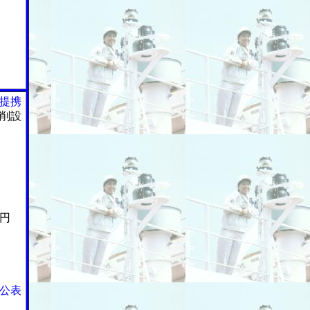
提携
削設
円
公表