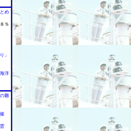
とめ
８％
り」
海洋
の雛
催
雲