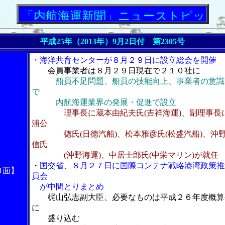
内航海運新聞」ニューストピックス
平成25年（2013年）9月2日付 第2305号
・海洋共育センターが８月２９日に設立総会を開催
会員事業者は８月２９日現在で２１０社に
船員不足問題、船員の技能向上、事業者の意識
で
内航海運業界の発展・促進で設立
理事長に蔵本由紀夫氏(吉祥海運)、副理事長
浦公
徳氏(日徳汽船)、松本雅彦氏(松盛汽船)、沖
信氏
(沖野海運)、中居士郎氏(中栄マリン)が就任
・国交省、８月２７日に国際コンテナ戦略港湾政策推
1面】
員会
が中間とりまとめ
梶山弘志副大臣、必要なものは平成２６年度概算
に
盛り込む