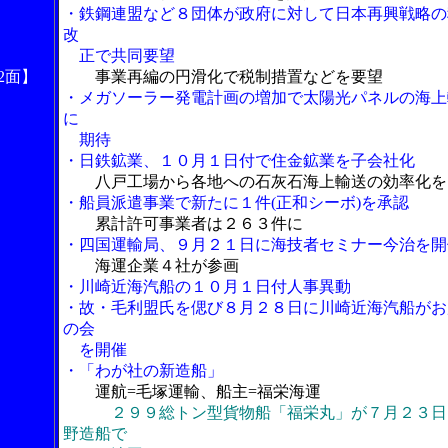
・鉄鋼連盟など８団体が政府に対して日本再興戦略の
改
正で共同要望
2面】
事業再編の円滑化で税制措置などを要望
・メガソーラー発電計画の増加で太陽光パネルの海上
に
期待
・日鉄鉱業、１０月１日付で住金鉱業を子会社化
八戸工場から各地への石灰石海上輸送の効率化を
・船員派遣事業で新たに１件(正和シーボ)を承認
累計許可事業者は２６３件に
・四国運輸局、９月２１日に海技者セミナー今治を開
海運企業４社が参画
・川崎近海汽船の１０月１日付人事異動
・故・毛利盟氏を偲び８月２８日に川崎近海汽船がお
の会
を開催
・「わが社の新造船」
運航=毛塚運輸、船主=福栄海運
２９９総トン型貨物船「福栄丸」が７月２３日
野造船で