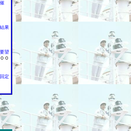
催
結果
要望
００
回定