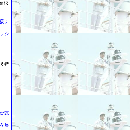
、高松
援シ
ラジ
え特
台数
を展