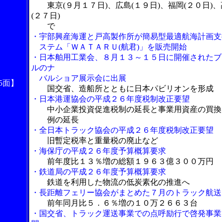
東京(９月１７日)、広島(１９日)、福岡(２０日)
(２７日)
で
・宇部興産海運と戸高製作所が簡易型最適航海計画支
ステム「ＷＡＴＡＲＵ(航君)」を販売開始
・日本舶用工業会、８月１３～１５日に開催されたブ
ルのナ
バルショア展示会に出展
5面】
国交省、造船所とともに日本パビリオンを形成
・日本港運協会の平成２６年度税制改正要望
中小企業投資促進税制の延長と事業用資産の買換
例の延長
・全日本トラック協会の平成２６年度税制改正要望
旧暫定税率と重量税の廃止など
・海保庁の平成２６年度予算概算要求
前年度比１３％増の総額１９６３億３００万円
・鉄道局の平成２６年度予算概算要求
鉄道を利用した物流の低炭素化の推進へ
・長距離フェリー協会がまとめた７月のトラック航送
前年同月比５．６％増の１０万２６６３台
・国交省、トラック運送事業での点呼励行で啓発事業