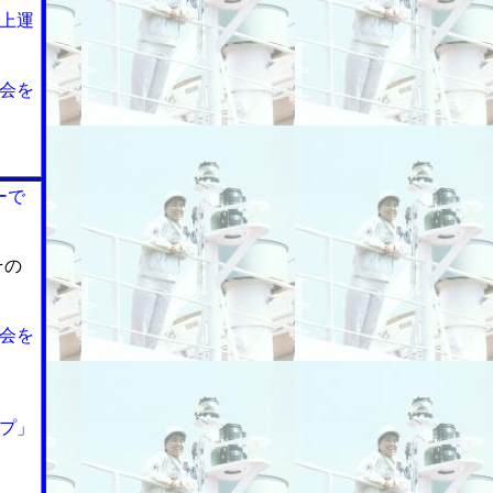
上運
会を
ーで
その
会を
プ」