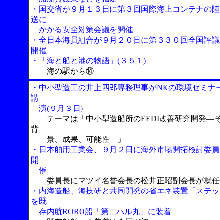
・国交省が９月１３日に第３回国際海上コンテナの陸
送に
かかる安全対策会議を開催
・全日本海員組合が９月２０日に第３３０回全国評議
開催
・「海と船と港の物語」(３５１)
海の駅から⑭
・中小型造工の井上四郎専務理事がNKの環境セミナ
講
演(９月３日)
テーマは「中小型造船所のEEDI改善研究開発―
背
景、成果、可能性―」
・日本舶用工業会、９月２日に海外市場開拓検討委員
開
催
委員長にマツイ名誉会長の松井正昭副会長が就任
・内海造船、海技研と共同開発の省エネ装置「ステッ
を既
存内航RORO船「第二ハル丸」に装着