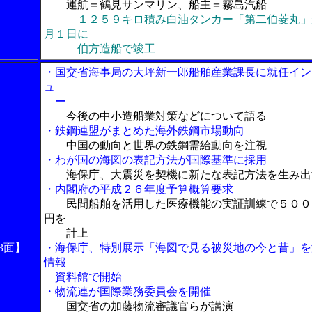
運航＝鶴見サンマリン、船主＝霧島汽船
１２５９キロ積み白油タンカー「第二伯菱丸」
月１日に
伯方造船で竣工
・国交省海事局の大坪新一郎船舶産業課長に就任イン
ュ
ー
今後の中小造船業対策などについて語る
・鉄鋼連盟がまとめた海外鉄鋼市場動向
中国の動向と世界の鉄鋼需給動向を注視
・わが国の海図の表記方法が国際基準に採用
海保庁、大震災を契機に新たな表記方法を生み出
・内閣府の平成２６年度予算概算要求
民間船舶を活用した医療機能の実証訓練で５００
円を
計上
3面】
・海保庁、特別展示「海図で見る被災地の今と昔」を
情報
資料館で開始
・物流連が国際業務委員会を開催
国交省の加藤物流審議官らが講演