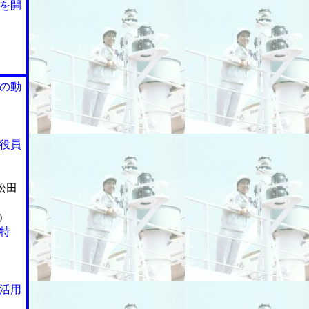
を開
の動
役員
松田
)
特
活用