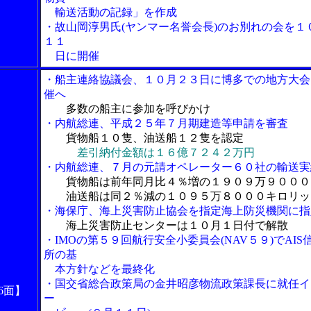
輸送活動の記録」を作成
・故山岡淳男氏(ヤンマー名誉会長)のお別れの会を１
１１
日に開催
・船主連絡協議会、１０月２３日に博多での地方大会
催へ
多数の船主に参加を呼びかけ
・内航総連、平成２５年７月期建造等申請を審査
貨物船１０隻、油送船１２隻を認定
差引納付金額は１６億７２４２万円
・内航総連、７月の元請オペレーター６０社の輸送実
貨物船は前年同月比４％増の１９０９万９０００
油送船は同２％減の１０９５万８０００キロリッ
・海保庁、海上災害防止協会を指定海上防災機関に指
海上災害防止センターは１０月１日付で解散
・IMOの第５９回航行安全小委員会(NAV５９)でAIS
所の基
本方針などを最終化
・国交省総合政策局の金井昭彦物流政策課長に就任イ
6面】
ー