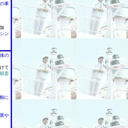
の事
加
シン
体の
けて
組姿
舶に
業や