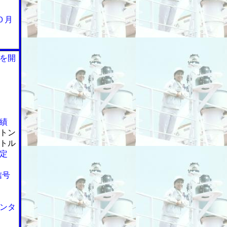
０月
を開
績
トン
トル
定
信号
ンタ