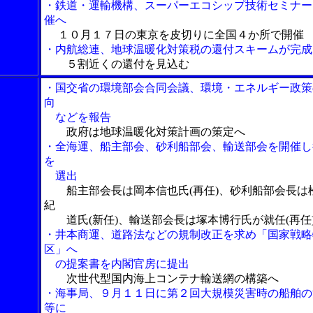
・鉄道・運輸機構、スーパーエコシップ技術セミナー
催へ
１０月１７日の東京を皮切りに全国４か所で開催
・内航総連、地球温暖化対策税の還付スキームが完成
５割近くの還付を見込む
・国交省の環境部会合同会議、環境・エネルギー政策
向
などを報告
政府は地球温暖化対策計画の策定へ
・全海運、船主部会、砂利船部会、輸送部会を開催し
を
選出
船主部会長は岡本信也氏(再任)、砂利船部会長は
紀
道氏(新任)、輸送部会長は塚本博行氏が就任(再任
・井本商運、道路法などの規制改正を求め「国家戦略
区」へ
の提案書を内閣官房に提出
次世代型国内海上コンテナ輸送網の構築へ
・海事局、９月１１日に第２回大規模災害時の船舶の
等に