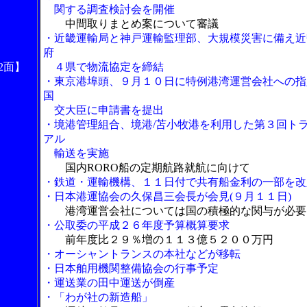
関する調査検討会を開催
中間取りまとめ案について審議
・近畿運輸局と神戸運輸監理部、大規模災害に備え近
府
2面】
４県で物流協定を締結
・東京港埠頭、９月１０日に特例港湾運営会社への指
国
交大臣に申請書を提出
・境港管理組合、境港/苫小牧港を利用した第３回ト
アル
輸送を実施
国内RORO船の定期航路就航に向けて
・鉄道・運輸機構、１１日付で共有船金利の一部を改
・日本港運協会の久保昌三会長が会見(９月１１日)
港湾運営会社については国の積極的な関与が必要
・公取委の平成２６年度予算概算要求
前年度比２９％増の１１３億５２００万円
・オーシャントランスの本社などが移転
・日本舶用機関整備協会の行事予定
・運送業の田中運送が倒産
・「わが社の新造船」