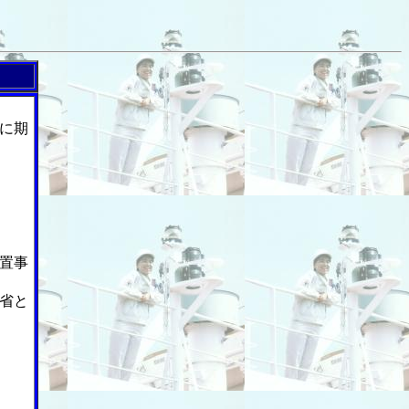
に期
置事
省と