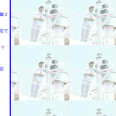
畿２
定で
ライ
定