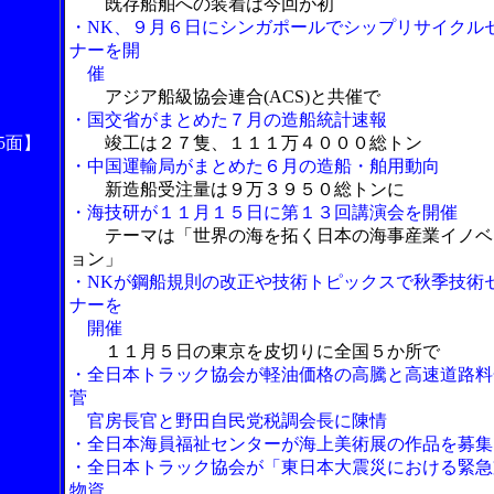
既存船舶への装着は今回が初
・NK、９月６日にシンガポールでシップリサイクル
ナーを開
催
アジア船級協会連合(ACS)と共催で
・国交省がまとめた７月の造船統計速報
5面】
竣工は２７隻、１１１万４０００総トン
・中国運輸局がまとめた６月の造船・舶用動向
新造船受注量は９万３９５０総トンに
・海技研が１１月１５日に第１３回講演会を開催
テーマは「世界の海を拓く日本の海事産業イノベ
ョン」
・NKが鋼船規則の改正や技術トピックスで秋季技術
ナーを
開催
１１月５日の東京を皮切りに全国５か所で
・全日本トラック協会が軽油価格の高騰と高速道路料
菅
官房長官と野田自民党税調会長に陳情
・全日本海員福祉センターが海上美術展の作品を募集
・全日本トラック協会が「東日本大震災における緊急
物資