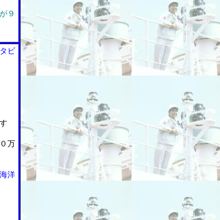
が９
タビ
す
０万
海洋