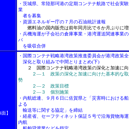
・茨城県、常陸那珂港の定期コンテナ航路で社会実験
業
者を募集
・資源エネルギー庁の７月の石油統計速報
燃料油の国内販売は前年同月比で６か月ぶりに増
・兵機海運が子会社の倉庫事業・港湾運送関連事業の
パ
を吸収合併
・国際コンテナ戦略港湾政策推進委員会が港湾政策全
深化と取り組みで中間とりまとめ(下)
２ 国際コンテナ戦略港湾政策の深化と加速に向
２―１ 政策の深化と加速に向けた基本的な取
勢
２―２ 政策目標
２―３ 個別施策
・内航総連、９月６日に佐賀県と「災害時における船
よる
輸送等に関する協定」を締結
4面】
・経産省、セーフティネット保証５号で沿海貨物海運
内航
船舶貸渡業などを指定