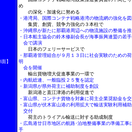
め
の深化・加速化に努める
・港湾局、国際コンテナ戦略港湾の物流網の強化を図
集貨、創貨、競争力強化の３本柱で
・沖縄県が新たに那覇港周辺への物流施設の整備を推
・日本船主協会の鈴木修副会長が海事振興連盟の若手
会で講演
日本のフェリーサービスで
・那覇港管理組合が９月１３日に社会実験のための荷
3面】
明
会を開催
輸出貨物増大促進事業の一環で
・内航総連、一般臨投２５隻を認定
・新潟県が県外荷主に補助制度を創設
新潟港と直江津港の利用促進で
・富山県、コンテナ貨物を対象に荷主企業奨励金を交
・富山県が伏木富山港の利用拡大で輸送実験利用補助
交付
荷主のトライアル輸送に対する助成制度
・広島港廿日市地区の航路･泊地整備事業の準備工事
手