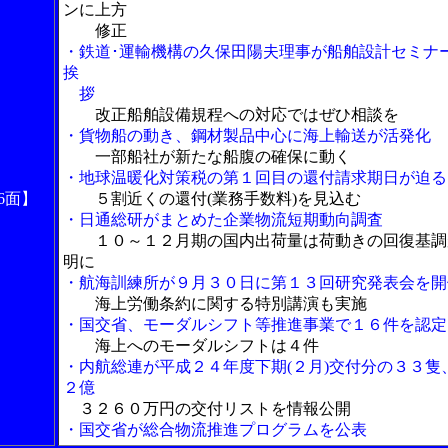
ンに上方
修正
・鉄道･運輸機構の久保田陽夫理事が船舶設計セミナ
挨
拶
改正船舶設備規程への対応ではぜひ相談を
・貨物船の動き、鋼材製品中心に海上輸送が活発化
一部船社が新たな船腹の確保に動く
・地球温暖化対策税の第１回目の還付請求期日が迫る
6面】
５割近くの還付(業務手数料)を見込む
・日通総研がまとめた企業物流短期動向調査
１０～１２月期の国内出荷量は荷動きの回復基調
明に
・航海訓練所が９月３０日に第１３回研究発表会を開
海上労働条約に関する特別講演も実施
・国交省、モーダルシフト等推進事業で１６件を認定
海上へのモーダルシフトは４件
・内航総連が平成２４年度下期(２月)交付分の３３隻
２億
３２６０万円の交付リストを情報公開
・国交省が総合物流推進プログラムを公表