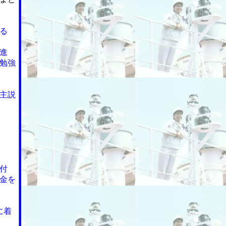
る
進
勉強
主説
付
金を
に着