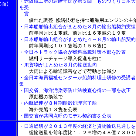
・赤阪鐵工所の岩﨑守氏が第５回「ものづくり日本大
5面】
を受
賞
優れた調整･修繕技術を持つ船舶用エンジンの主
・日本船舶輸出組合がまとめた８月の輸出船契約実績
前年同月比１隻減、前月比１６隻減の１９隻
・日本船舶輸出組合がまとめた４～８月の輸出船契約
前年同期比１０１隻増の１５６隻に
・全日本トラック協会が燃料高騰対策本部を設置
燃料サーチャージ導入促進を柱に
・JR貨物がまとめた８月の輸送動向
大雨による輸送障害などで荷動きは減少
・全日本海員福祉センターが船舶料理士研修の受講者
集
・国交省、海洋汚染等防止法検査心得の一部を改正
原動機の換装で
・内航総連が８月期船殻処理完了船
海外売船１３隻を公表
・国交省が共同点呼のモデル契約書を公表
・日通総研が２０１３年度の経済と貨物輸送見通しを
総輸送量を前年度比１．２％増の４８億７３００