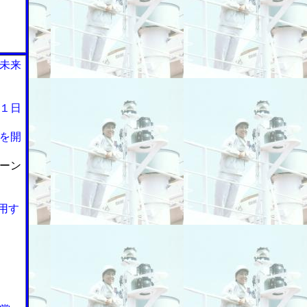
未来
１日
を開
ーン
用す