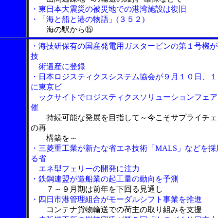
・東日本大震災の被災地での港湾施設は復旧
・「海と船と港の物語」(３５２)
海の駅から⑮
・海技研保有の国産発電用ガスタービンの第１号機が
技
術遺産に登録
・日本ロジスティクスシステム協会が９月１０日、１
に東京ビ
ックサイトでロジスティクスソリューションフェア
催
持続可能な発展を目指して～今こそサプライチェ
の再
構築を～
・三菱重工業が新たな省エネ技術「MALS」などを採
る省
エネ型フェリーの開発に注力
・鉄鋼連盟が造船業の起工量の動向を予測
７～９月期は前年を下回る見通し
・四日市港管理組合がモーダルシフト事業を推進
コンテナ貨物輸送での荷主の取り組みを支援