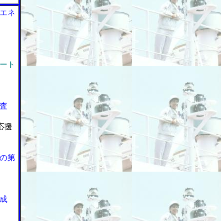
エネ
ート
査
応援
の第
成