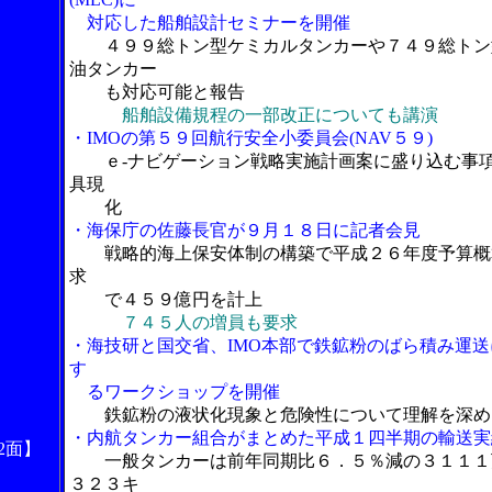
対応した船舶設計セミナーを開催
４９９総トン型ケミカルタンカーや７４９総トン
油タンカー
も対応可能と報告
船舶設備規程の一部改正についても講演
・IMOの第５９回航行安全小委員会(NAV５９)
ｅ-ナビゲーション戦略実施計画案に盛り込む事
具現
化
・海保庁の佐藤長官が９月１８日に記者会見
戦略的海上保安体制の構築で平成２６年度予算概
求
で４５９億円を計上
７４５人の増員も要求
・海技研と国交省、IMO本部で鉄鉱粉のばら積み運送
す
るワークショップを開催
鉄鉱粉の液状化現象と危険性について理解を深め
・内航タンカー組合がまとめた平成１四半期の輸送実
2面】
一般タンカーは前年同期比６．５％減の３１１１
３２３キ