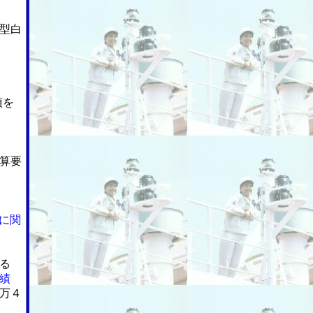
型白
項を
算要
に関
る
績
万４