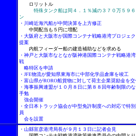
ロリットル
特殊タンク船は同４．１％減の３７０万５９６
ン
・川崎近海汽船が中間決算を上方修正
中間配当も５円に増配
・大阪府と大阪市が国際コンテナ戦略港湾プロジェク
提案
内航フィーダー船の建造補助などを求める
・神戸と大阪市なとなが阪神港国際コンテナ戦略港湾
戦
略特区を申請
・JFE物流が愛知県東海市に中部化学品倉庫を竣工
・富山県がRORO船貨物に対して荷主企業奨励金を交
・海事振興連盟が１０月８日に第８８回年齢制限のな
手勉
強会開催
・全日本トラック協会が中型免許制度への対応で特別
員
会を設置
・山縣宣彦港湾局長が９月１３日に記者会見
国際コンテナ戦略港湾政策推進委員会の中間とり