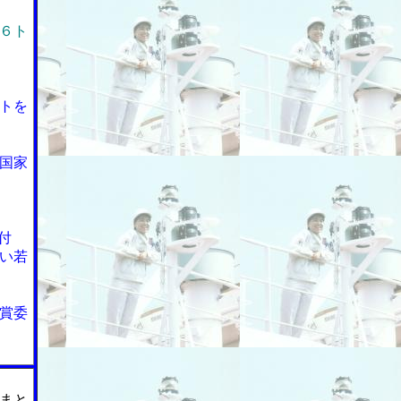
６ト
トを
国家
付
い若
賞委
まと