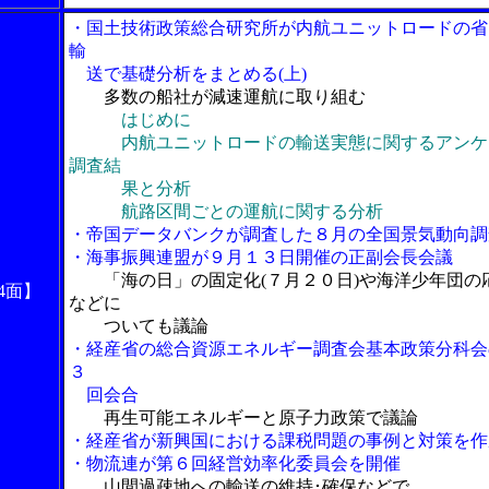
・国土技術政策総合研究所が内航ユニットロードの省
輸
送で基礎分析をまとめる(上)
多数の船社が減速運航に取り組む
はじめに
内航ユニットロードの輸送実態に関するアンケ
調査結
果と分析
航路区間ごとの運航に関する分析
・帝国データバンクが調査した８月の全国景気動向調
・海事振興連盟が９月１３日開催の正副会長会議
「海の日」の固定化(７月２０日)や海洋少年団の
4面】
などに
ついても議論
・経産省の総合資源エネルギー調査会基本政策分科会
３
回会合
再生可能エネルギーと原子力政策で議論
・経産省が新興国における課税問題の事例と対策を作
・物流連が第６回経営効率化委員会を開催
山間過疎地への輸送の維持･確保などで