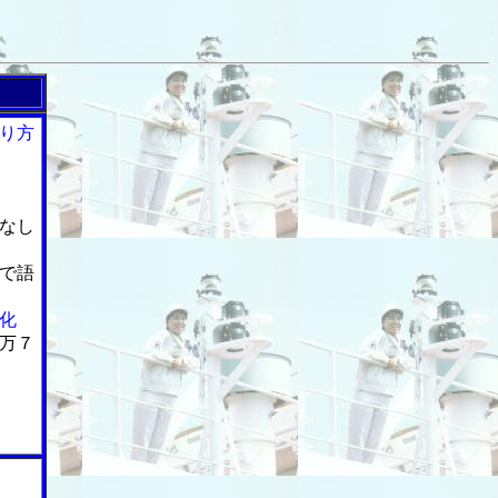
り方
なし
で語
化
万７