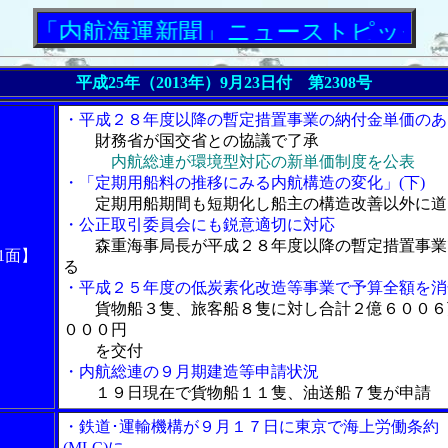
航海運新聞」ニューストピックス
平成25年（2013年）9月23日付 第2308号
・平成２８年度以降の暫定措置事業の納付金単価のあ
財務省が国交省との協議で了承
内航総連が環境型対応の新単価制度を公表
・「定期用船料の推移にみる内航構造の変化」(下)
定期用船期間も短期化し船主の構造改善以外に道
・公正取引委員会にも鋭意適切に対応
森重海事局長が平成２８年度以降の暫定措置事業
1面】
る
・平成２５年度の低炭素化改造等事業で予算全額を消
貨物船３隻、旅客船８隻に対し合計２億６００６
０００円
を交付
・内航総連の９月期建造等申請状況
１９日現在で貨物船１１隻、油送船７隻が申請
・鉄道･運輸機構が９月１７日に東京で海上労働条約
(MLC)に