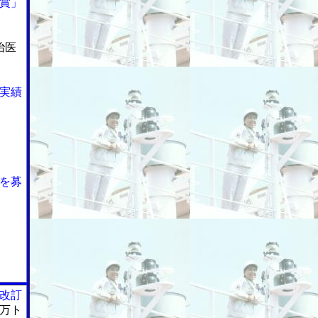
賞」
治医
実績
を募
改訂
万ト