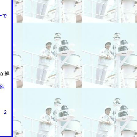
ーで
が鮮
催
、２