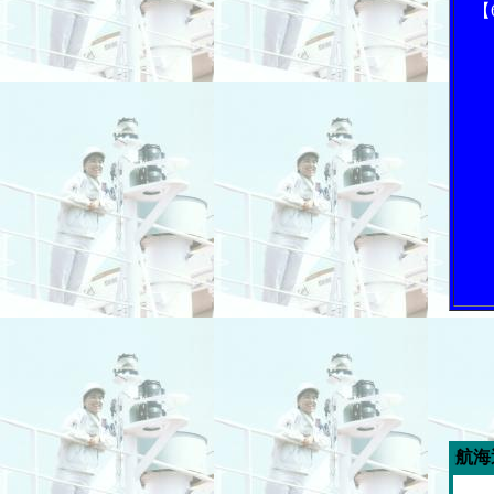
【
今週の「内航海運新聞」広告ス