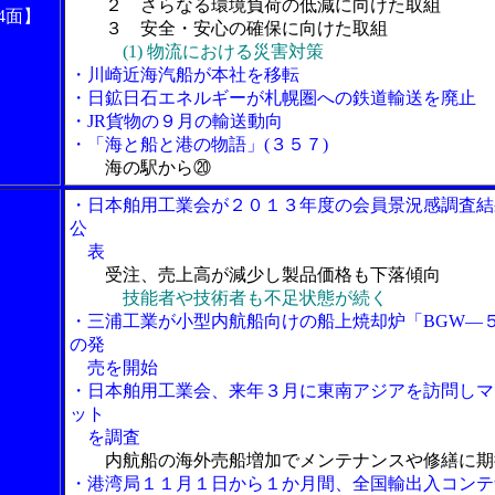
２ さらなる環境負荷の低減に向けた取組
4面】
３ 安全・安心の確保に向けた取組
(1) 物流における災害対策
・川崎近海汽船が本社を移転
・日鉱日石エネルギーが札幌圏への鉄道輸送を廃止
・JR貨物の９月の輸送動向
・「海と船と港の物語」(３５７)
海の駅から⑳
・日本舶用工業会が２０１３年度の会員景況感調査結
公
表
受注、売上高が減少し製品価格も下落傾向
技能者や技術者も不足状態が続く
・三浦工業が小型内航船向けの船上焼却炉「BGW―
の発
売を開始
・日本舶用工業会、来年３月に東南アジアを訪問しマ
ット
を調査
内航船の海外売船増加でメンテナンスや修繕に期
・港湾局１１月１日から１か月間、全国輸出入コンテ