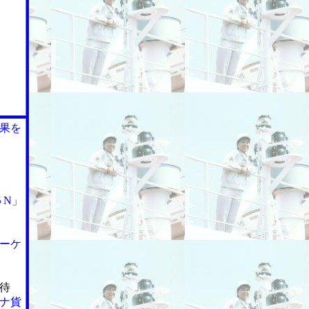
果を
５N」
ーケ
待
ナ貨