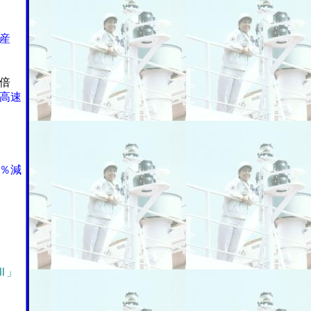
産
倍
高速
％減
Ⅲ」