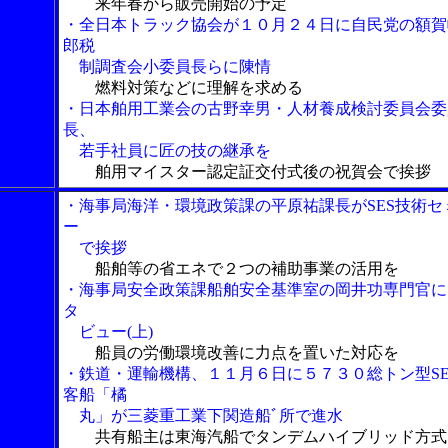
来年春から販売開始の予定
・全日本トラック協会が１０月２４日に自民党の額賀
郎税
制調査会小委員長らに陳情
燃料対策などに理解を求める
・日本舶用工業会の古野幸男・人材養成検討委員会委
長、
若手社員に匠の技の継承を
舶用マイスター認定証交付式後の祝賀会で挨拶
・海事局海洋・環境政策課の平原祐課長がSES技術セ
ー
で挨拶
船舶等の省エネで２つの補助事業の活用を
・海事局安全政策課船舶安全基準室の岡井功専門官に
タ
ビュー(上)
船員の労働環境改善に力点を置いた対応を
・鉄道・運輸機構、１１月６日に５７３０総トン型SE
客船「橘
丸」が三菱重工業下関造船ﾞ所で進水
共有船主は東海汽船でタンデムハイブリッド方式