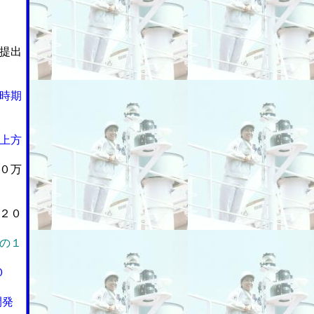
提出
時期
上方
０万
２０
の１
０
開発