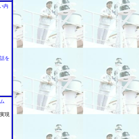
い内
話を
ム
実現