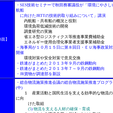
・SES技術セミナーで秋田務審議役が「環境にやさし
航船
に向けたJRTTの技術的取り組みについて」講演
内航船・共有船の概況と役割
環境負荷低減技術の開発
調査研究の実施
省エネ型ロジスティクス等推進事業費補助金
3面】
エネルギー使用合理化事業者支援事業補助金
・海事局が１０月１５日に第８回日・ＥＵ海事政策対
開催
環境対策や安全対策で意見交換
・鉄連がまとめた２０１３年９月の鉄鋼動向
・鉄連がまとめた２０１３年７～９月の鉄鋼動向
・JR貨物が調達部を新設
・総合物流施策推進会議の総合物流施策推進プログラ
(中)
１ 産業活動と国民生活を支える効率的な物流の
に向
けた取組
(
5
)
物流を支える人材の確保・育成