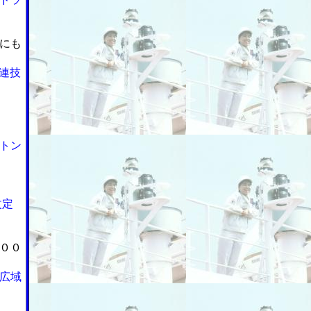
にも
連技
トン
改定
００
広域