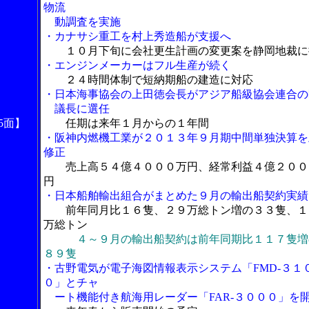
物流
動調査を実施
・カナサシ重工を村上秀造船が支援へ
１０月下旬に会社更生計画の変更案を静岡地裁に
・エンジンメーカーはフル生産が続く
２４時間体制で短納期船の建造に対応
・日本海事協会の上田徳会長がアジア船級協会連合の
議長に選任
5面】
任期は来年１月からの１年間
・阪神内燃機工業が２０１３年９月期中間単独決算を
修正
売上高５４億４０００万円、経常利益４億２００
円
・日本船舶輸出組合がまとめた９月の輸出船契約実績
前年同月比１６隻、２９万総トン増の３３隻、１
万総トン
４～９月の輸出船契約は前年同期比１１７隻増
８９隻
・古野電気が電子海図情報表示システム「FMD-３１
０」とチャ
ート機能付き航海用レーダー「FAR-３０００」を