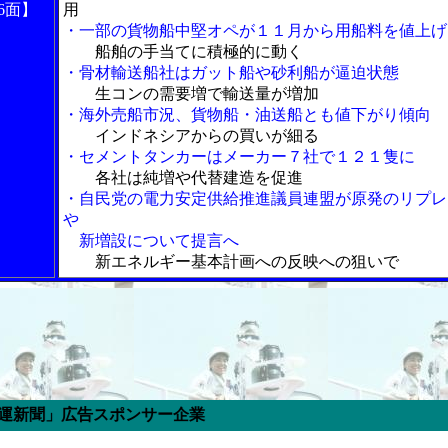
6面】
用
・一部の貨物船中堅オペが１１月から用船料を値上げ
船舶の手当てに積極的に動く
・骨材輸送船社はガット船や砂利船が逼迫状態
生コンの需要増で輸送量が増加
・海外売船市況、貨物船・油送船とも値下がり傾向
インドネシアからの買いが細る
・セメントタンカーはメーカー７社で１２１隻に
各社は純増や代替建造を促進
・自民党の電力安定供給推進議員連盟が原発のリプレ
や
新増設について提言へ
新エネルギー基本計画への反映への狙いで
ポンサー企業