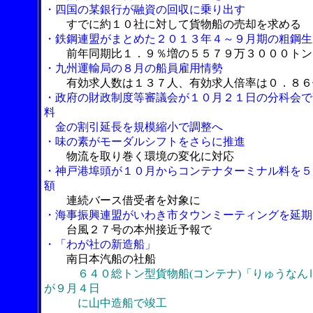
・四国の某銀行が融資の回収に乗り出す
すでに約１０社に対して貨物船の売却を求める
・鉄鋼連盟がまとめた２０１３年４～９月期の粗鋼生
前年同期比１．９％増の５５７９万３０００トン
・九州運輸局の８月の船員雇用情勢
有効求人数は１３７人、有効求人倍率は０．８６
・政府の財政制度等審議会が１０月２１日の分科会で
料
金の割引延長を規模縮小で調整へ
・味の素がモーダルシフトをさらに推進
物流を取り巻く環境の変化に対応
・神戸港埠頭が１０月からコンテナターミナル料を５
額
連続バース借受者を対象に
・海事振興連盟がいわき市タウンミーティングを延期
台風２７号の本州接近予報で
・「わが社の新造船」
南日本汽船の社船
６４０総トン型貨物船(コンテナ)「りゅうなん
が９月４日
に山中造船で竣工