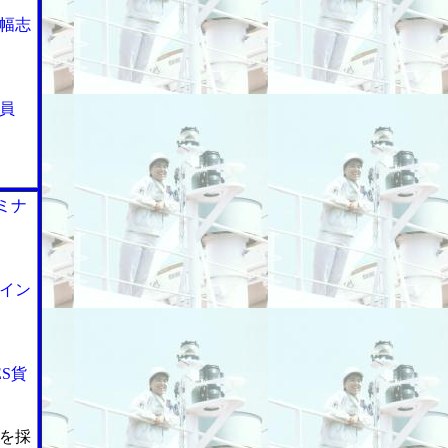
幅志
員
ミナ
イン
S貨
を採