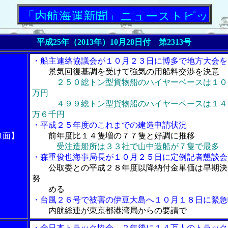
「内航海運新聞」ニューストピックス
平成25年（2013年）10月28日付 第2313号
・船主連絡協議会が１０月２３日に博多で地方大会を
景気回復基調を受けて強気の用船料交渉を決意
２５０総トン型貨物船のハイヤーベースは１０
万円
４９９総トン型貨物船のハイヤーベースは１４
万６千円
・平成２５年度のこれまでの建造申請状況
1面】
前年度比１４隻増の７７隻と好調に推移
受注造船所は３３社で山中造船が７隻で最多
・森重俊也海事局長が１０月２５日に定例記者懇談会
公取委との平成２８年度以降納付金単価は早期決
努
める
・台風２６号で被害の伊豆大島へ１０月１８日に緊急
内航総連が東京都港湾局からの要請で
・全日本トラック協会、２年後に１４万人のトラック