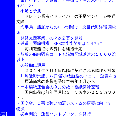
イバーの
不足と予測
ドレッジ業者とドライバーの不足でシャーシ輸送
支障
・海事局、船舶からのCO2削減で「次世代海洋環境関
術
開発支援事業」の２次公募を開始
・鉄道・運輸機構、SES建造造船所は１４社に
前畑造船では５隻目を建造予定
・船舶の船内騒音コードも沿海区域以遠の１６００総
以上
の船舶に適用
２０１４年７月１日以降に契約される船舶が対象
・川崎近海汽船、八戸/苫小牧航路のフェリー運賃を
原油価格の高騰を受けて来年１月から
・日本製紙連合会の９月の紙・板紙需給速報
国内出荷は前年同月比３．５％増の２１３万３０
トン
・国交省、災害に強い物流システムの構築に向けて「
物流
2面】
拠点開設・運営ハンドブック」を発行