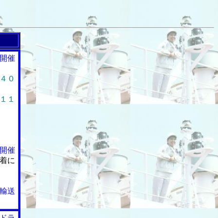
開催
４０
１１
開催
着に
輸送
ドラ