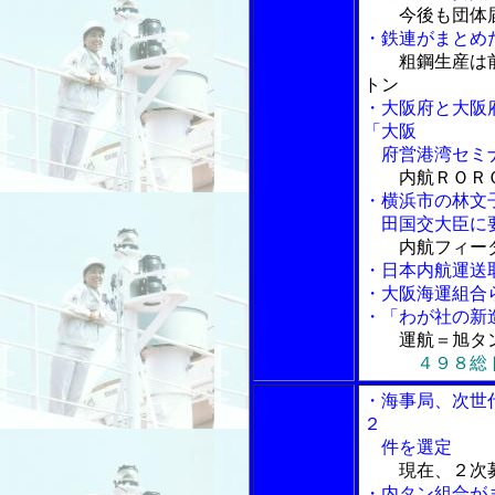
今後も団体
・鉄連がまとめ
粗鋼生産は
トン
・大阪府と大阪
「大阪
府営港湾セミ
内航ＲＯＲ
・横浜市の林文
田国交大臣に
内航フィー
・日本内航運送
・大阪海運組合
・「わが社の新
運航＝旭タ
４９８総
・海事局、次世
２
件を選定
現在、２次
・内タン組合が