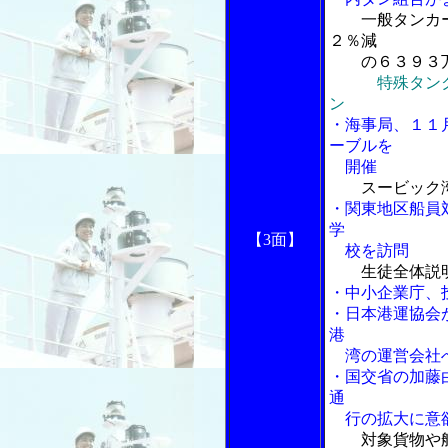
一般タンカ
２％減
の６３９３万
特殊タン
ン
・海事局、１１
ーブルを
開催
スービック
・関東地区船員
学
【3面】
校を訪問
生徒全体説
・中小企業庁、
・日本港運協会
港
湾の運営会社へ
・国交省の加藤
通
行の拡大に意
対象貨物や