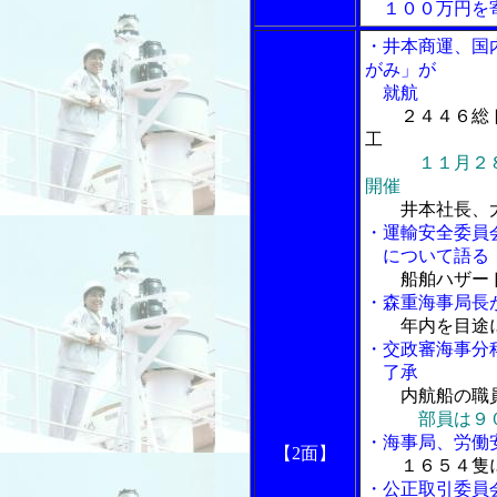
１００万円を
・井本商運、国
がみ」が
就航
２４４６総ト
工
１１月２
開催
井本社長、
・運輸安全委員
について語る
船舶ハザード
・森重海事局長
年内を目途
・交政審海事分
了承
内航船の職
部員は９
・海事局、労働
【2面】
１６５４隻
・公正取引委員