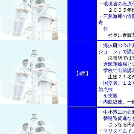
・環境省の石原
２００５年
・三興海運の近
寄
付
社長に近藤
・海技研の今出
ショ ン」で講
海技研では
・近畿運輸局と
学校で出前講
【4面】
生徒２１名
・国交省、１２
総点検
を実施
・内航総連、一
・中小造工の石
替建造促進な
さらなる円
・マリタイムイ