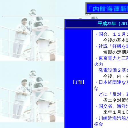
「内航海運新聞」ニ
平成25年（20
・国会、１１月
今後の基本
・社説「好機を
短期の定期
・東京電力と三
火力
発電設備２基
今後、内・
【1面】
・日本経団連な
な
どに「反対」
省エネ対策
・国交省、海洋
来年１月１
・川崎近海汽船
捐金