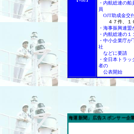
・内航総連の船
員
OJT助成金交
４７件、１
・海事振興連盟
・内航総連の１
・中小企業庁が
社
などに要請
・全日本トラッ
者の
公表開始
今週の「内航海運新聞」広告スポンサー企業