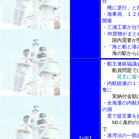
分
権に逆行」と
・海事局、１２
開催
・三浦工業が台
・JR貨物がま
国内需要が
・「海と船と港の
海の駅から(2
・船主連絡協議
船員問題で
荷主に届
・内航総連の１
隻に
実納付金額
・全海運の内航
の測
度で提言書を
MLC条約
で
・港湾法の一部
【6面】