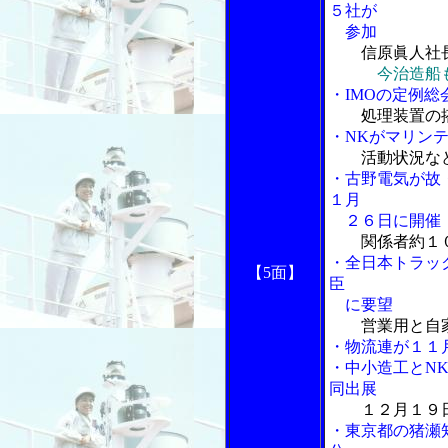
５社が
参加
信原眞人社
今治造船
・IMOの定例
処理装置の
・NKがマリン
活動状況な
・古野電気が故
１月
２６日に開催
関係者約１
・全日本トラッ
【5面】
臣
に要望
営業用と自家
・物流連が１１
・中小造工とN
同出展
１２月１９
・東京都の猪瀬