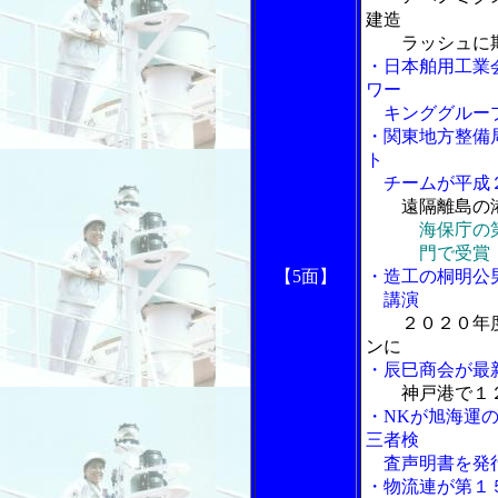
建造
ラッシュに期
・日本舶用工業
ワー
キンググルー
・関東地方整備
ト
チームが平成２
遠隔離島の
海保庁の
門で受賞
【5面】
・造工の桐明公
講演
２０２０年
ンに
・辰巳商会が最
神戸港で１
・NKが旭海運の「
三者検
査声明書を発
・物流連が第１