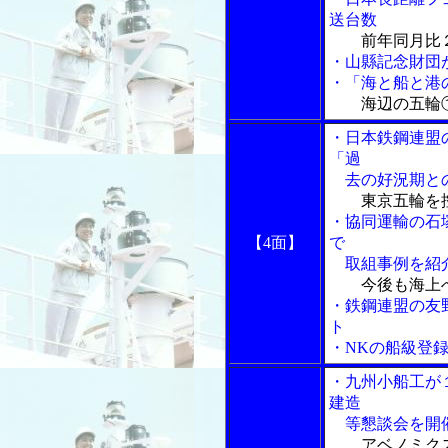
送台数
前年同月比
・山縣記念財団
・「海と船と港の
海辺の五輪
・日本鉄鋼連盟
「過
去の好況期との
東京五輪を
・協同運輸の石
【4面】
で
取組事例を紹
今後も海上
・鉄鋼連盟の友
ト
・NKの船級登
・九州小船工が
建造
等懇談会を開
アベノミク