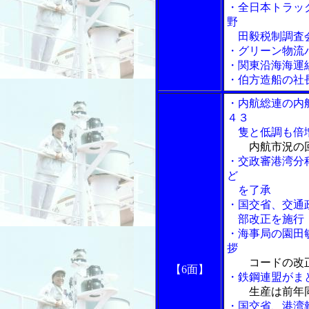
・全日本トラッ
野
田毅税制調査
・グリーン物流
・関東沿海海運
・伯方造船の社
・内航総連の内
４３
隻と低調も倍
内航市況の
・交政審港湾分
ど
を了承
・国交省、交通
部改正を施行
・海事局の園田
拶
コードの改
【6面】
・鉄鋼連盟がま
生産は前年
・国交省、港湾