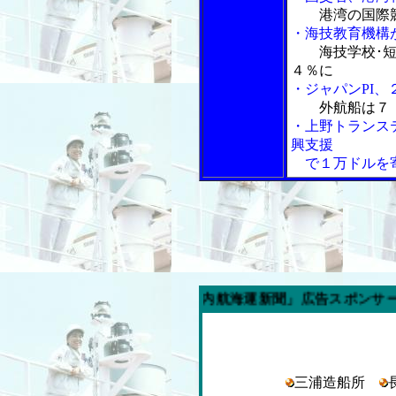
港湾の国際
・海技教育機構
海技学校･
４％に
・ジャパンPI
外航船は７
・上野トランス
興支援
で１万ドルを
今週の「内航海運新聞」広告スポンサー企業
三浦造船所