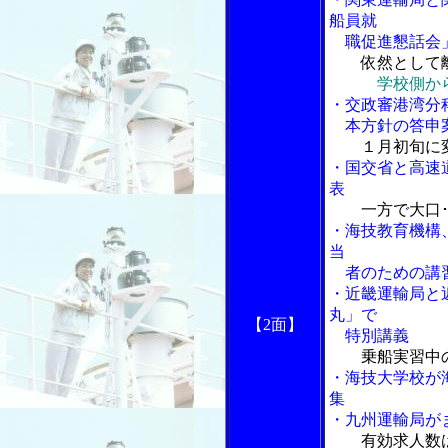
船員就
職促進懇話会
依然として
学校側からは
・交政審港湾分
本方針の答申
１月初旬に
・国交省と高速
表
一方で大口
・海技教育機構
当
者のための講
・近畿運輸局と
丸」で
【2面】
特別講義
乗船実習中
・海技大学校が
集
・九州運輸局が
有効求人数