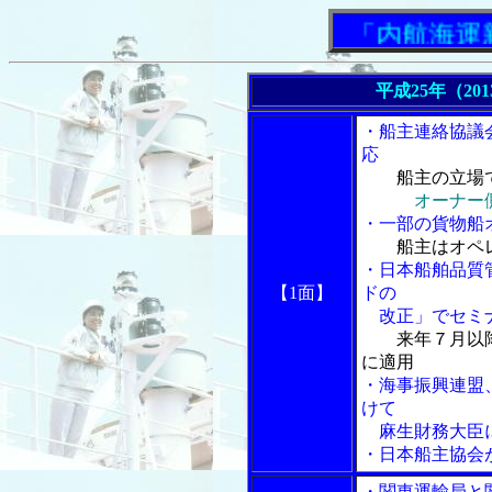
「内航海運新聞」
平成25年（20
・船主連絡協議
応
船主の立場
オーナー
・一部の貨物船
船主はオペ
・日本船舶品質
【1面】
ドの
改正」でセミ
来年７月以
に適用
・海事振興連盟
けて
麻生財務大臣
・日本船主協会
・関東運輸局と