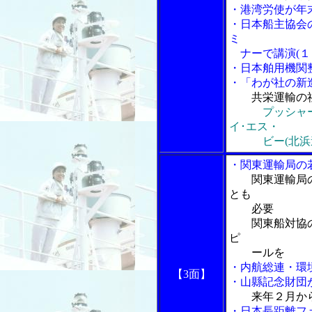
・港湾労使が年
・日本船主協会
ミ
ナーで講演(１
・日本舶用機関
・「わが社の新
共栄運輸の
プッシャ
イ･エス・
ビー(北浜造
・関東運輸局の
関東運輸局
とも
必要
関東船対協の
ピ
ールを
・内航総連・環
【3面】
・山縣記念財団
来年２月か
・日本長距離フ