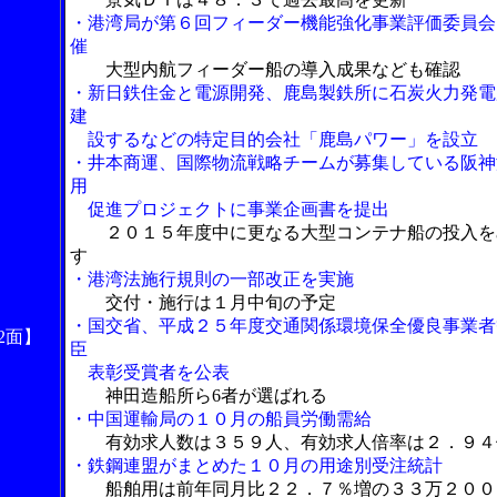
・港湾局が第６回フィーダー機能強化事業評価委員会
催
大型内航フィーダー船の導入成果なども確認
・新日鉄住金と電源開発、鹿島製鉄所に石炭火力発電
建
設するなどの特定目的会社「鹿島パワー」を設立
・井本商運、国際物流戦略チームが募集している阪神
用
促進プロジェクトに事業企画書を提出
２０１５年度中に更なる大型コンテナ船の投入を
す
・港湾法施行規則の一部改正を実施
交付・施行は１月中旬の予定
・国交省、平成２５年度交通関係環境保全優良事業者
2面】
臣
表彰受賞者を公表
神田造船所ら6者が選ばれる
・中国運輸局の１０月の船員労働需給
有効求人数は３５９人、有効求人倍率は２．９４
・鉄鋼連盟がまとめた１０月の用途別受注統計
船舶用は前年同月比２２．７％増の３３万２００