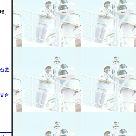
増、
台数
売台