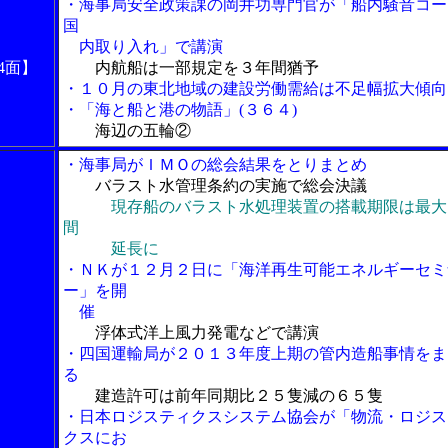
・海事局安全政策課の岡井功専門官が「船内騒音コー
国
内取り入れ」で講演
4面】
内航船は一部規定を３年間猶予
・１０月の東北地域の建設労働需給は不足幅拡大傾向
・「海と船と港の物語」(３６４)
海辺の五輪②
・海事局がＩＭＯの総会結果をとりまとめ
バラスト水管理条約の実施で総会決議
現存船のバラスト水処理装置の搭載期限は最大
間
延長に
・ＮＫが１２月２日に「海洋再生可能エネルギーセミ
ー」を開
催
浮体式洋上風力発電などで講演
・四国運輸局が２０１３年度上期の管内造船事情をま
る
建造許可は前年同期比２５隻減の６５隻
・日本ロジスティクスシステム協会が「物流・ロジス
クスにお