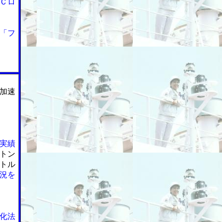
Ｃロ
「フ
加速
実績
トン
トル
況を
化法