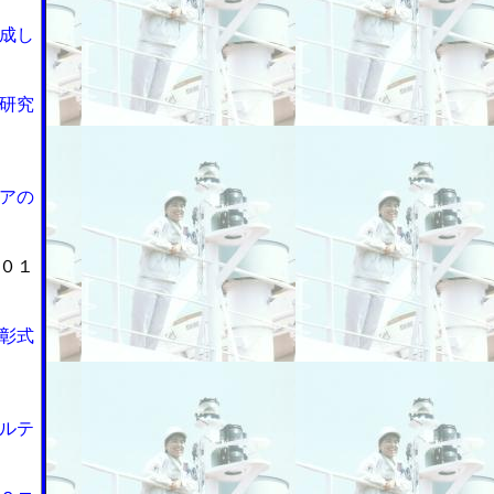
成し
研究
アの
０１
彰式
ルテ