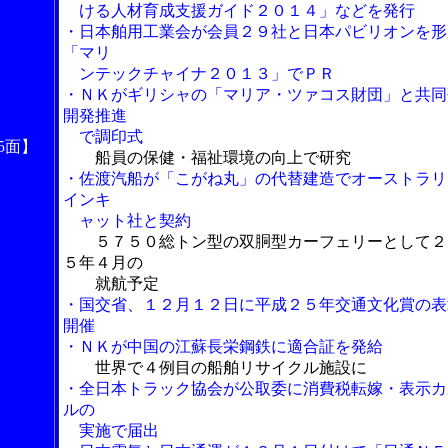
ける人材育成支援ガイド２０１４」などを発行
・日本舶用工業会が会員２９社と日本パビリオンを形
「マリ
ンテックチャイナ２０１３」でＰＲ
・ＮＫがギリシャの「マリア・ツァコス財団」と共同
開発推進
で調印式
5面】
船員の保健・福祉環境の向上で研究
・佐渡汽船が「こがね丸」の代替建造でオーストラリ
インキ
ャット社と契約
５７５０総トン型の双胴型カーフェリーとして２
５年４月の
就航予定
・国交省、１２月１２日に平成２５年交通文化賞の表
開催
・ＮＫが中国の江蘇長栄鋼鉄に適合証を発給
世界で４例目の船舶リサイクル施設に
・全日本トラック協会が公取委に消費税転嫁・表示カ
ルの
実施で届出