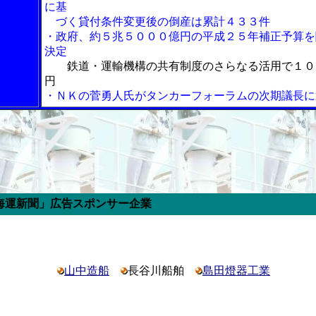
に基
づく貸付条件変更後の倒産は累計４３３件
・政府、約５兆５０００億円の平成２５年補正予算を
決定
鉄道・運輸機構の共有制度のさらなる活用で１０
円
・ＮＫの菅勇人氏がタンカーフォーラムの次期議長に
スポンサー企業
山中造船
長谷川船舶
島田燈器工業