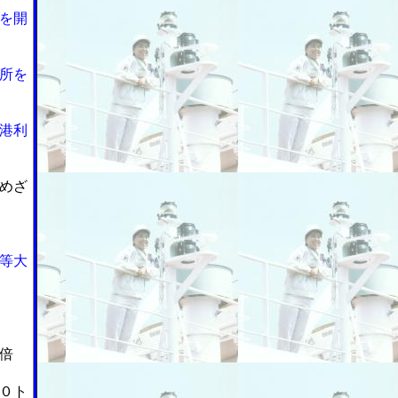
を開
所を
港利
めざ
等大
倍
０ト