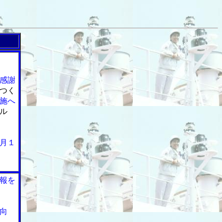
感謝
つく
施へ
ル
月１
報を
向