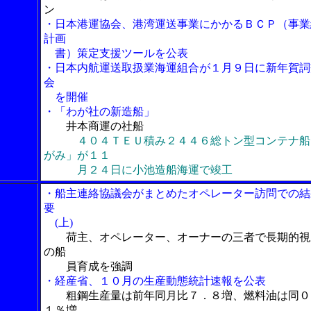
ン
・日本港運協会、港湾運送事業にかかるＢＣＰ（事業
計画
書）策定支援ツールを公表
・日本内航運送取扱業海運組合が１月９日に新年賀詞
会
を開催
・「わが社の新造船」
井本商運の社船
４０４ＴＥＵ積み２４４６総トン型コンテナ船
がみ」が１１
月２４日に小池造船海運で竣工
・船主連絡協議会がまとめたオペレーター訪問での結
要
(上)
荷主、オペレーター、オーナーの三者で長期的視
の船
員育成を強調
・経産省、１０月の生産動態統計速報を公表
粗鋼生産量は前年同月比７．８増、燃料油は同０
１％増