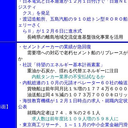
・日本電気と日本通運が１２月１日付けで「日通ＮＥ
ジスティ
クス」を発足
・渡辺造船所、五島汽船の９１０総トン型ＲＯＲＯ船
ェリーさく
らⅡ」が１２月６日に進水式
長崎県の離島地域交流促進基盤強化事業を活用
・セメントメーカーの業績が急回復
需要増への対応で老朽セメント船のリプレースが
か
・社説「待望のエネルギー基本計画素案」
重油か石炭か、揺れる代替エネルギーに注目
内航タンカー業界の不安払拭なるか
・内航総連の１０月の元請オペレーター６０社の輸送
貨物船は前年同月比１％増の１７７４万６０００
油送船は同４％減の１０７３万７０００キロリッ
・海技教育機構が１２月１日時点の求人・就職内定状
6面】
公表
就職内定者は７４．８％の２６１人
求人数は前年度比１０９人増の５９８人に
・東京商工リサーチ、１～１１月の中小企業金融円滑