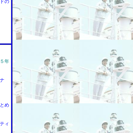
ドの
５年
ナ
とめ
ティ