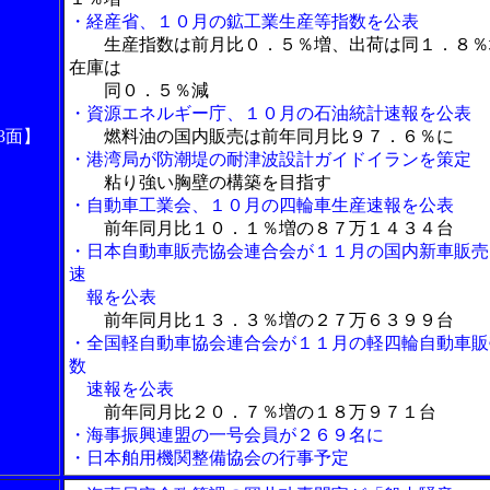
・経産省、１０月の鉱工業生産等指数を公表
生産指数は前月比０．５％増、出荷は同１．８％
在庫は
同０．５％減
・資源エネルギー庁、１０月の石油統計速報を公表
3面】
燃料油の国内販売は前年同月比９７．６％に
・港湾局が防潮堤の耐津波設計ガイドイランを策定
粘り強い胸壁の構築を目指す
・自動車工業会、１０月の四輪車生産速報を公表
前年同月比１０．１％増の８７万１４３４台
・日本自動車販売協会連合会が１１月の国内新車販売
速
報を公表
前年同月比１３．３％増の２７万６３９９台
・全国軽自動車協会連合会が１１月の軽四輪自動車販
数
速報を公表
前年同月比２０．７％増の１８万９７１台
・海事振興連盟の一号会員が２６９名に
・日本舶用機関整備協会の行事予定