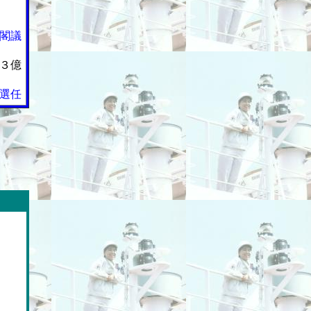
閣議
３億
選任