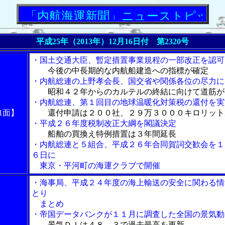
「内航海運新聞」ニューストピックス
平成25年（2013年）12月16日付 第2320号
・国土交通大臣、暫定措置事業規程の一部改正を認可
今後の中長期的な内航船建造への指標が確定
・内航総連の上野孝会長、国交省や関係各位の尽力に
昭和４２年からのカルテルの終結に向けて道筋が
・内航総連、第１回目の地球温暖化対策税の還付を実
1面】
還付申請は２００社、２９万３０００キロリット
・平成２６年度税制改正大綱を閣議決定
船舶の買換え特例措置は３年間延長
・内航総連と５組合、平成２６年合同賀詞交歓会を１
６日に
東京・平河町の海運クラブで開催
・海事局、平成２４年度の海上輸送の安全に関わる情
とり
まとめ
・帝国データバンクが１１月に調査した全国の景気動
景気ＤＩは４８．３で過去最高を更新