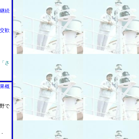
継続
交歓
「さ
果概
野で
．