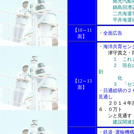
南光汽船社
鍋島回漕店社
二共海運専
平井海運社
【10～11
・全面広告
面】
・海洋共育セン
津守貴之・
１ これ
２ 現在の日
刻
化
【12～13
３ 「センタ
面】
・日通総研の２
見通し
２０１４年
６．０万ト
ンと見通す
建設関連
・鉄道･運輸機