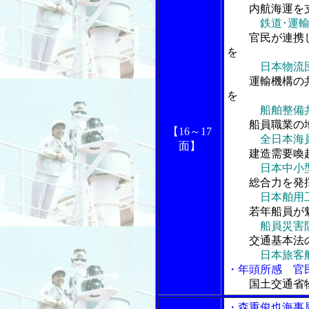
内航海運を
鉄道･運
官民が連携し
を
日本物流
運輸機構の共有
を
船舶整備
船員職業の地
【16～17
全日本海
面】
建造需要喚起
日本中小
総合力を発揮
日本舶用
若年船員が魅
船員災害
交通基本法の
日本旅客
・年頭所感 官
国土交通省
・森重俊也海事