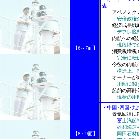
査
アベノミク
安倍政権
経済成長戦略
デフレ脱
内航への経済
現段階で
【6～7面】
消費税増税８
完全に転
今後の内航市
構造上、
オーナーが対
用船に関
船舶の高齢化
現状の用
・中国･四国･
景気回復に
冨
士汽船
雄和海運社
【8～9面】
岡田石材船舶