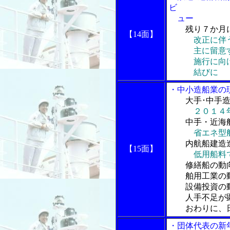
ビ
ュー
残り７か月
【14面】
改正に伴
主に留意す
施行に向け
結びに
・中小造船業の
大手･中手
２０１４
中手・近海船
省エネ型
内航船建造造
【15面】
低用船料
修繕船の動向
舶用工業の動
設備投資の動
人手不足が顕
おわりに、日
・団体代表の新