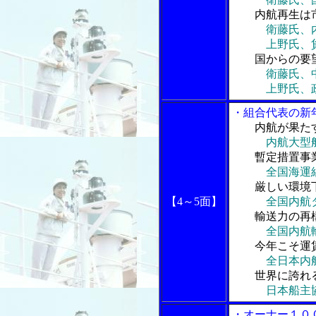
内航再生は市
衛藤氏、
上野氏、貨物
国からの要望
衛藤氏、
上野氏、政策
・組合代表の新
内航が果た
内航大型
暫定措置事業
全国海運
厳しい環境下
【4～5面】
全国内航タン
輸送力の再構
全国内航
今年こそ運賃
全日本内航船
世界に誇れる
日本船主
・オーナー１０