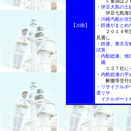
Ｃ重油は２６
・伊豆大島の土
伊豆七島海
・川崎汽船が次
【20面】
・鉄連がまとめ
２０１４年
見通し
・鉄連、東京五
試算
・内航総連、地
施
１２７社に
・内航総連の平
解撤等交付
・リサイクルポ
度リサ
イクルポート