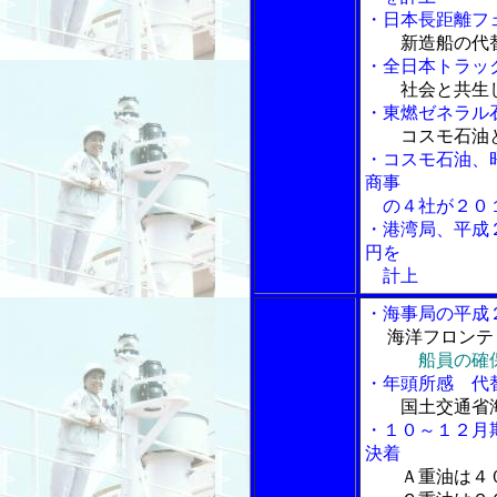
・日本長距離フ
新造船の代
・全日本トラッ
社会と共生
・東燃ゼネラル
コスモ石油
・コスモ石油、
商事
の４社が２０１
・港湾局、平成
円を
計上
・海事局の平成
海洋フロンテ
船員の確
・年頭所感 代
国土交通省
・１０～１２月
決着
Ａ重油は４