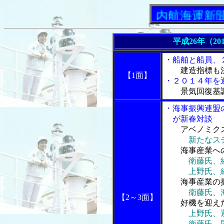
「内航海運新聞」ニュ
平成26年（20
・船舶と船員、
建造指標も
【1面】
・２０１４年を
景気回復基
・海事振興連盟
が新春対談
アベノミク
新たなス
海事産業への
衛藤氏、
上野氏、経済
海事産業の振
衛藤氏、
【2～3面】
好機を迎えた
上野氏、
衛藤氏、国と