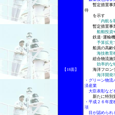
暫定措置事
待
を示す
「内航を
暫定措置事業
船舶投資
鉄道･運輸機
予算拡充
船員の高齢化
海技教育
総合物流施策
効率的な
【18面】
海洋フロンテ
海洋開発
・グリーン物流
済産業
大臣表彰など
新たに特別
・平成２６年度
項
目が認められ