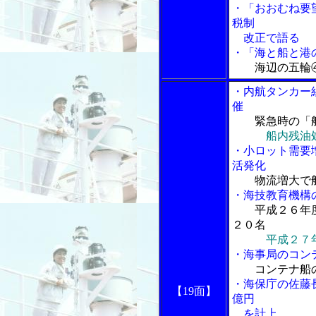
・「おおむね要
税制
改正で語る
・「海と船と港の
海辺の五輪
・内航タンカー
催
緊急時の「
船内残油
・小ロット需要
活発化
物流増大で
・海技教育機構
平成２６年
２０名
平成２７
・海事局のコン
コンテナ船
・海保庁の佐藤
【19面】
億円
を計上