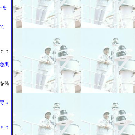
ンを
で
００
急調
を確
専５
９０