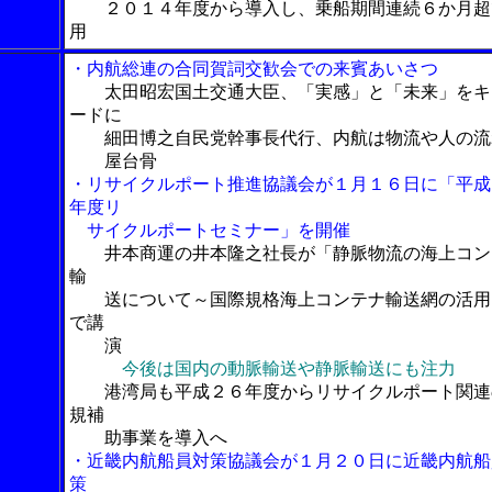
２０１４年度から導入し、乗船期間連続６か月超
用
・内航総連の合同賀詞交歓会での来賓あいさつ
太田昭宏国土交通大臣、「実感」と「未来」をキ
ードに
細田博之自民党幹事長代行、内航は物流や人の流
屋台骨
・リサイクルポート推進協議会が１月１６日に「平成
年度リ
サイクルポートセミナー」を開催
井本商運の井本隆之社長が「静脈物流の海上コン
輸
送について～国際規格海上コンテナ輸送網の活用
で講
演
今後は国内の動脈輸送や静脈輸送にも注力
港湾局も平成２６年度からリサイクルポート関連
規補
助事業を導入へ
・近畿内航船員対策協議会が１月２０日に近畿内航船
策