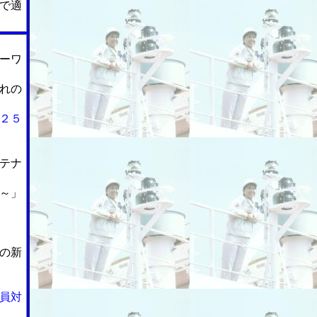
で適
ーワ
れの
２５
テナ
～」
の新
員対