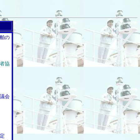
舶の
者協
議会
定