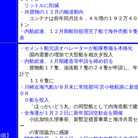
リットルに削減
・JR貨物の１２月の輸送動向
コンテナは前年同月比６．４％増の１９２万４０
トン
・内航総連、１２月期船殻処理完了船で海外売船９隻
表
・セメント船元請オペレーターが船隊整備を本格化
国内需要の増加で大型船を相次ぎ投入
・内航総連、１月期建造等申請を締め切る
貨物船１７隻、油送船７隻の２４隻が申請し、年
計で
１１６隻に
・川崎近海汽船が８月末に常陸那珂/苫小牧航路に新
ＯＲ
Ｏ船を投入
「ほっかいどう丸」の同型船として内海造船で建
・全海運が１月２２日に新年賀詞交歓会を開催
小比加恒久理事長、新暫定措置事業と海洋共育セ
ー
の実現協力に感謝
6面】