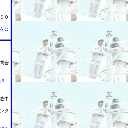
００
を公
間合
造Ｒ
造中
ンタ