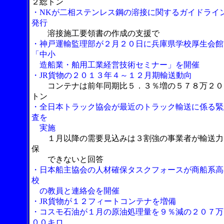
２総トン
・NKが二相ステンレス鋼の溶接に関するガイドライ
発行
溶接施工要領書の作成の支援で
・神戸運輸監理部が２月２０日に兵庫県学校厚生会館
「中小
造船業・舶用工業経営技術セミナー」を開催
・JR貨物の２０１３年４～１２月期輸送動向
コンテナは前年同期比５．３％増の５７８万２０
トン
・全日本トラック協会が最近のトラック輸送に係る緊
査を
実施
１月以降の需要見込みは３割強の事業者が輸送力
保
できないと回答
・日本船主協会の人材確保タスクフォースが商船系高
校
の教員と連絡会を開催
・JR貨物が１２フィートコンテナを増備
・コスモ石油が１月の原油処理量を９％減の２０７万
００キロ