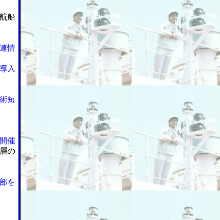
航船
連情
導入
術短
開催
層の
部を