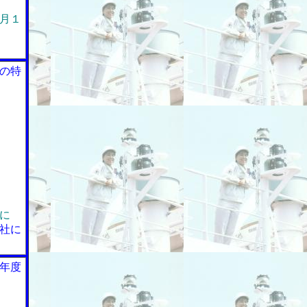
月１
の特
に
社に
年度