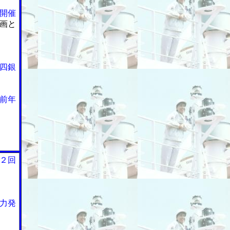
開催
画と
四銀
前年
２回
力発