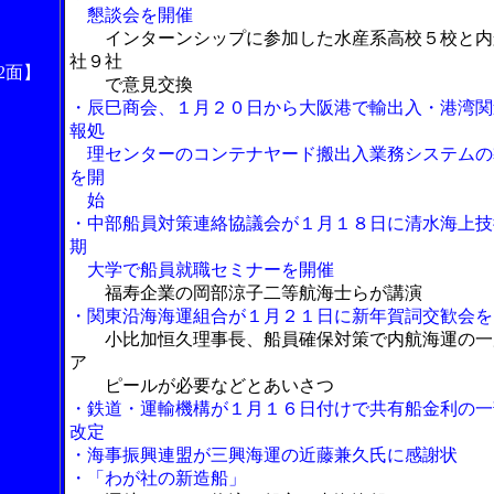
懇談会を開催
インターンシップに参加した水産系高校５校と内
社９社
2面】
で意見交換
・辰巳商会、１月２０日から大阪港で輸出入・港湾関
報処
理センターのコンテナヤード搬出入業務システムの
を開
始
・中部船員対策連絡協議会が１月１８日に清水海上技
期
大学で船員就職セミナーを開催
福寿企業の岡部涼子二等航海士らが講演
・関東沿海海運組合が１月２１日に新年賀詞交歓会を
小比加恒久理事長、船員確保対策で内航海運の一
ア
ピールが必要などとあいさつ
・鉄道・運輸機構が１月１６日付けで共有船金利の一
改定
・海事振興連盟が三興海運の近藤兼久氏に感謝状
・「わが社の新造船」