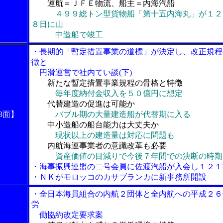
運航＝ＪＦＥ物流、船主＝内海汽船
４９９総トン型貨物船「第十五内海丸」が１２
８日に山
中造船で竣工
・長期的「暫定措置事業の道標」が決定し、改正規程
徴と
円滑運営で社内てい談(下)
新たな暫定措置事業規程の骨格と特徴
毎年度納付金収入を５０億円に想定
代替建造の促進は可能か
3面】
バブル期の大量建造船が代替期に入る
中小造船の船台能力は大丈夫か
現状以上の建造量は対応に問題も
内航海運事業者の意識改革も必要
資産価値の目減りで今後７年間での決断の時期
・海事振興連盟の二号会員に佐渡汽船が入会し１２１
・ＮＫがモロッコのカサブランカに新事務所開設
・全日本海員組合の内航２団体と全内航への平成２６
労
働協約改定要求案