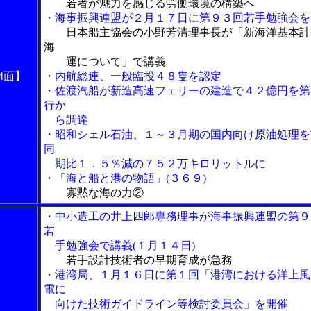
若者が魅力を感じる労働環境の構築へ
・海事振興連盟が２月１７日に第９３回若手勉強会を
日本船主協会の小野芳清理事長が「新海洋基本計
海
運について」で講義
4面】
・内航総連、一般臨投４８隻を認定
・佐渡汽船が新造高速フェリーの建造で４２億円を第
行か
ら調達
・昭和シェル石油、１～３月期の国内向け原油処理を
同
期比１．５％減の７５２万キロリットルに
・「海と船と港の物語」(３６９)
寡黙な海の力②
・中小造工の井上四郎専務理事が海事振興連盟の第９
若
手勉強会で講義(１月１４日)
若手設計技術者の早期育成が急務
・港湾局、１月１６日に第１回「港湾における洋上風
電に
向けた技術ガイドライン等検討委員会」を開催