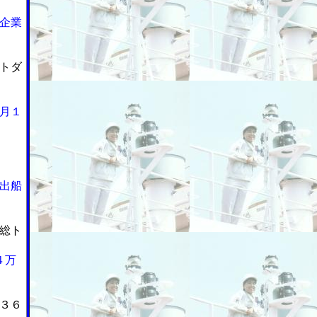
企業
トダ
月１
出船
総ト
４万
３６