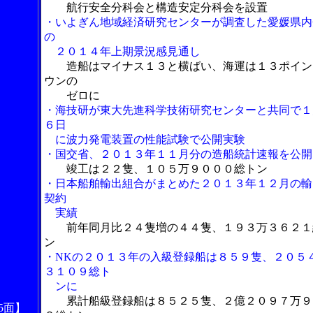
航行安全分科会と構造安定分科会を設置
・いよぎん地域経済研究センターが調査した愛媛県内
の
２０１４年上期景況感見通し
造船はマイナス１３と横ばい、海運は１３ポイン
ウンの
ゼロに
・海技研が東大先進科学技術研究センターと共同で１
６日
に波力発電装置の性能試験で公開実験
・国交省、２０１３年１１月分の造船統計速報を公開
竣工は２２隻、１０５万９０００総トン
・日本船舶輸出組合がまとめた２０１３年１２月の輸
契約
実績
前年同月比２４隻増の４４隻、１９３万３６２１
ン
・NKの２０１３年の入級登録船は８５９隻、２０５
３１０９総ト
ンに
累計船級登録船は８５２５隻、２億２０９７万９
5面】