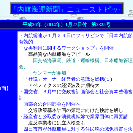
航海運新聞」ニューストピックス
平成26年（2014年）1月27日付 第2325号
・内航総連が１月２９日にフィリピンで「日本内航船
有効的
な再利用に関するワークショップ」を開催
高品質な内航船舶をアピール
国交省海事局、鉄道・運輸機構、日本船舶管理
会、
ヤンマーが参加
・「社説」オーナー経営者の意識を総括(１)
アベノミクスの経済波及に期待大
1面】
・国交省、３月中に交政審計画部会と社会資本整備審
計
画部会の合同部会を開催へ
交通政策基本計画の策定に向けた検討を解し
・経産省と公取委が消費税転嫁で業界団体に再要請
違反事業者には立入検査も
・四日市市が外航船員に対する住民税の減免措置を決